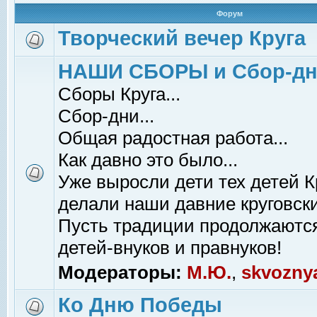
Форум
Творческий вечер Круга
НАШИ СБОРЫ и Сбор-д
Сборы Круга...
Сбор-дни...
Общая радостная работа...
Как давно это было...
Уже выросли дети тех детей К
делали наши давние круговски
Пусть традиции продолжаютс
детей-внуков и правнуков!
Модераторы:
М.Ю.
,
skvozny
Ко Дню Победы