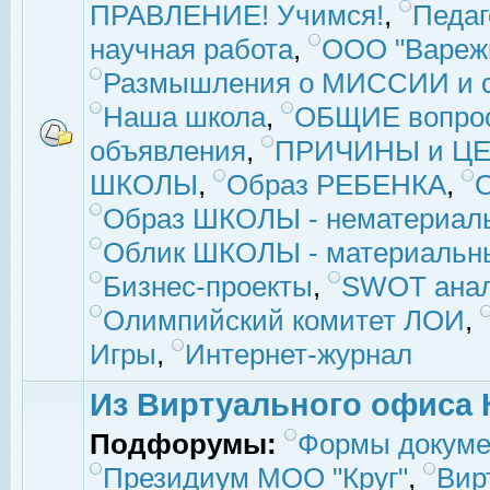
ПРАВЛЕНИЕ! Учимся!
,
Педаг
научная работа
,
ООО "Вареж
Размышления о МИССИИ и с
Наша школа
,
ОБЩИЕ вопро
объявления
,
ПРИЧИНЫ и ЦЕ
ШКОЛЫ
,
Образ РЕБЕНКА
,
Образ ШКОЛЫ - нематериаль
Облик ШКОЛЫ - материальны
Бизнес-проекты
,
SWOT ана
Олимпийский комитет ЛОИ
,
Игры
,
Интернет-журнал
Из Виртуального офиса 
Подфорумы:
Формы докуме
Президиум МОО "Круг"
,
Вир