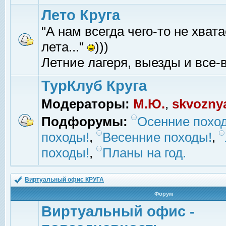
Лето Круга
"А нам всегда чего-то не хвата
лета..."
)))
Летние лагеря, выезды и все-в
ТурКлуб Круга
Модераторы:
М.Ю.
,
skvozny
Подфорумы:
Осенние похо
походы!
,
Весенние походы!
,
походы!
,
Планы на год.
Виртуальный офис КРУГА
Форум
Виртуальный офис -