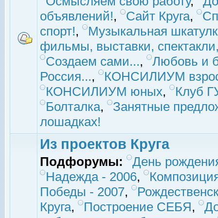
Осмысляем свою работу
,
До
объявлений!
,
Сайт Круга
,
Сп
спорт!
,
Музыкальная шкатулк
фильмы, выставки, спектакли, 
Создаем сами...
,
Любовь и б
Россия...
,
КОНСИЛИУМ взро
КОНСИЛИУМ юных
,
Клуб 
Болталка
,
Занятные предло
лошадках!
Из проектов Круга
Подфорумы:
День рождени
Надежда - 2006
,
Композиция
Победы - 2007
,
Рождественск
Круга
,
Построение СЕБЯ
,
До