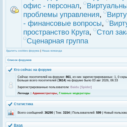
офис - персонал
,
Виртуальны
проблемы управления
,
Вирт
- финансовые вопросы
,
Вирт
пространство Круга
,
Стол зак
Сценарная группа
Удалить cookies форума
|
Наша команда
Список форумов
Кто сейчас на форуме
Сейчас посетителей на форуме:
861
, из них зарегистрированных: 1, 0 скр
Больше всего посетителей (
3614
) на форуме было 03 авг 2026, 06:33
Зарегистрированные пользователи:
Baidu [Spider]
Легенда ::
Администраторы
,
Главные модераторы
Статистика
Всего сообщений:
36290
| Тем:
3154
| Пользователей:
599
| Новый пользов
Вход