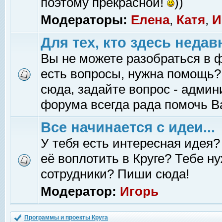
поэтому прекрасной!
))
Модераторы:
Елена
,
Катя
,
И
Для тех, кто здесь недав
Вы не можете разобраться в 
есть вопросы, нужна помощь?
сюда, задайте вопрос - адми
форума всегда рада помочь В
Все начинается с идеи...
У тебя есть интересная идея?
её воплотить в Круге? Тебе н
сотрудники? Пиши сюда!
Модератор:
Игорь
Программы и проекты Круга