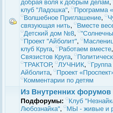
добрая воля к добрым делам
,
клуб "Ладошка"
,
Программа «
Волшебное Приглашение
,
Ч
связующая нить
,
Вместе вес
Детский дом №8
,
"Солнечны
Проект "Айболит"
,
Маслени
клуб Круга
,
Работаем вместе
Связистов Круга
,
Политическ
ТРАКТОР
,
ЛУЧНИК
,
Группа
Айболита
,
Проект «Проспект
Комментарии по детям
Из Внутренних форумов
Подфорумы:
Клуб "Незнайк
Любознайка"
,
МЫ - живые и р