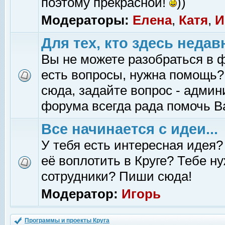
поэтому прекрасной!
))
Модераторы:
Елена
,
Катя
,
И
Для тех, кто здесь недав
Вы не можете разобраться в 
есть вопросы, нужна помощь?
сюда, задайте вопрос - адми
форума всегда рада помочь В
Все начинается с идеи...
У тебя есть интересная идея?
её воплотить в Круге? Тебе н
сотрудники? Пиши сюда!
Модератор:
Игорь
Программы и проекты Круга