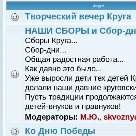
Форум
Творческий вечер Круга
НАШИ СБОРЫ и Сбор-д
Сборы Круга...
Сбор-дни...
Общая радостная работа...
Как давно это было...
Уже выросли дети тех детей К
делали наши давние круговски
Пусть традиции продолжаютс
детей-внуков и правнуков!
Модераторы:
М.Ю.
,
skvozny
Ко Дню Победы