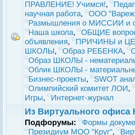
ПРАВЛЕНИЕ! Учимся!
,
Педаг
научная работа
,
ООО "Вареж
Размышления о МИССИИ и с
Наша школа
,
ОБЩИЕ вопро
объявления
,
ПРИЧИНЫ и ЦЕ
ШКОЛЫ
,
Образ РЕБЕНКА
,
Образ ШКОЛЫ - нематериаль
Облик ШКОЛЫ - материальны
Бизнес-проекты
,
SWOT ана
Олимпийский комитет ЛОИ
,
Игры
,
Интернет-журнал
Из Виртуального офиса 
Подфорумы:
Формы докуме
Президиум МОО "Круг"
,
Вир