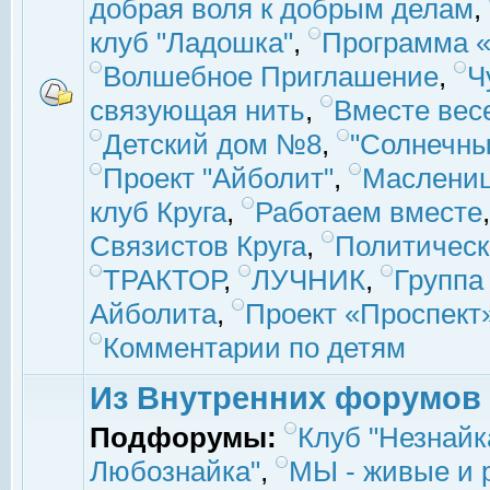
добрая воля к добрым делам
,
клуб "Ладошка"
,
Программа «
Волшебное Приглашение
,
Ч
связующая нить
,
Вместе вес
Детский дом №8
,
"Солнечны
Проект "Айболит"
,
Маслени
клуб Круга
,
Работаем вместе
Связистов Круга
,
Политическ
ТРАКТОР
,
ЛУЧНИК
,
Группа
Айболита
,
Проект «Проспект
Комментарии по детям
Из Внутренних форумов
Подфорумы:
Клуб "Незнайк
Любознайка"
,
МЫ - живые и р