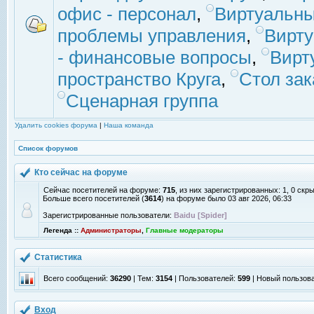
офис - персонал
,
Виртуальны
проблемы управления
,
Вирт
- финансовые вопросы
,
Вирт
пространство Круга
,
Стол зак
Сценарная группа
Удалить cookies форума
|
Наша команда
Список форумов
Кто сейчас на форуме
Сейчас посетителей на форуме:
715
, из них зарегистрированных: 1, 0 скр
Больше всего посетителей (
3614
) на форуме было 03 авг 2026, 06:33
Зарегистрированные пользователи:
Baidu [Spider]
Легенда ::
Администраторы
,
Главные модераторы
Статистика
Всего сообщений:
36290
| Тем:
3154
| Пользователей:
599
| Новый пользов
Вход