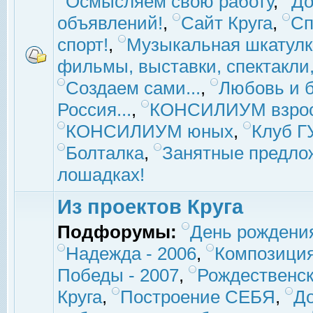
Осмысляем свою работу
,
До
объявлений!
,
Сайт Круга
,
Сп
спорт!
,
Музыкальная шкатулк
фильмы, выставки, спектакли, 
Создаем сами...
,
Любовь и б
Россия...
,
КОНСИЛИУМ взро
КОНСИЛИУМ юных
,
Клуб 
Болталка
,
Занятные предло
лошадках!
Из проектов Круга
Подфорумы:
День рождени
Надежда - 2006
,
Композиция
Победы - 2007
,
Рождественск
Круга
,
Построение СЕБЯ
,
До