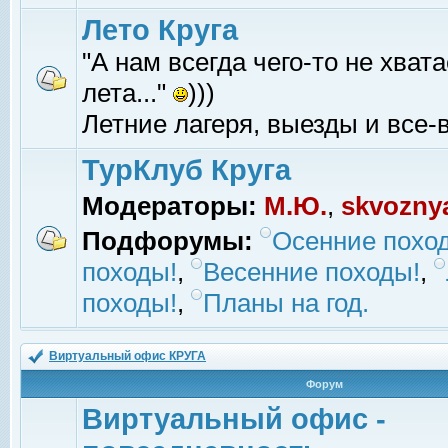
Лето Круга
"А нам всегда чего-то не хвата
лета..."
)))
Летние лагеря, выезды и все-в
ТурКлуб Круга
Модераторы:
М.Ю.
,
skvozny
Подфорумы:
Осенние похо
походы!
,
Весенние походы!
,
походы!
,
Планы на год.
Виртуальный офис КРУГА
Форум
Виртуальный офис -