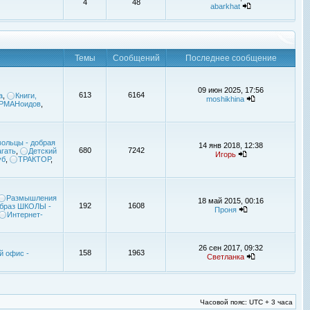
4
48
abarkhat
Темы
Сообщений
Последнее сообщение
09 июн 2025, 17:56
613
6164
а
,
Книги,
moshikhina
УРМАНоидов
,
ольцы - добрая
14 янв 2018, 12:38
680
7242
гать
,
Детский
Игорь
уб
,
ТРАКТОР
,
Размышления
18 май 2015, 00:16
192
1608
браз ШКОЛЫ -
Проня
Интернет-
26 сен 2017, 09:32
158
1963
й офис -
Светланка
Часовой пояс: UTC + 3 часа