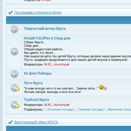
Программы и проекты Круга
Творческий вечер Круга
НАШИ СБОРЫ и Сбор-дни
Сборы Круга...
Сбор-дни...
Общая радостная работа...
Как давно это было...
Уже выросли дети тех детей Круга, которые делали наши давние кругов
Пусть традиции продолжаются для наших детей-внуков и правнуков!
Модераторы:
М.Ю.
,
skvoznyak
Ко Дню Победы
Лето Круга
"А нам всегда чего-то не хватает... Зимою лета..."
)))
Летние лагеря, выезды и все-все-все!
ТурКлуб Круга
Модераторы:
М.Ю.
,
skvoznyak
Подфорумы:
Осенние походы!
,
Зимние походы!
,
Весенние похо
Виртуальный офис КРУГА