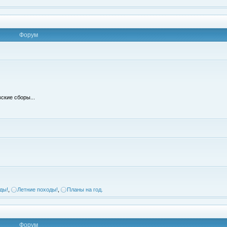
Форум
ские сборы...
ды!
,
Летние походы!
,
Планы на год.
Форум