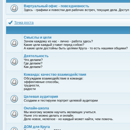
Виртуальный офис - повседневность
Здесь - графики и повестки дня рабочих встреч, текущие дела. Досту
Точка роста
Смыслы и цели
Зачем каждому из нас - лично - работа здесь?
Какие цели каждый ставит перед собою?
А какие цели достойны быть целями Круга - то есть нашими общими?
Деятельность
Что делаем?
Где делаем?
Как делаем?
Команда: качество взаимодействия
Обсуждаем взаимодействие в команде:
эффективные способы,
трудности,
радости
Целевая аудитория
Создаем и тестируем портрет целевой аудитории
Онлайн-школа
Мы многому можем научить желающих учиться.
Ныне это можно делать и онлайн.
Дело новое, нелегкое - но каждый может найти, чем помочь.
ДОМ для Круга