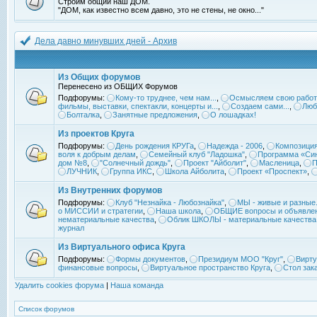
Строим общий наш ДОМ.
"ДОМ, как известно всем давно, это не стены, не окно..."
Дела давно минувших дней - Архив
Из Общих форумов
Перенесено из ОБЩИХ Форумов
Подфорумы:
Кому-то труднее, чем нам...
,
Осмысляем свою работ
фильмы, выставки, спектакли, концерты и...
,
Создаем сами...
,
Люб
Болталка
,
Занятные предложения
,
О лошадках!
Из проектов Круга
Подфорумы:
День рождения КРУГа
,
Надежда - 2006
,
Композиция
воля к добрым делам
,
Семейный клуб "Ладошка"
,
Программа «Син
дом №8
,
"Солнечный дождь"
,
Проект "Айболит"
,
Масленица
,
П
ЛУЧНИК
,
Группа ИКС
,
Школа Айболита
,
Проект «Проспект»
,
Из Внутренних форумов
Подфорумы:
Клуб "Незнайка - Любознайка"
,
МЫ - живые и разные.
о МИССИИ и стратегии
,
Наша школа
,
ОБЩИЕ вопросы и объявле
нематериальные качества
,
Облик ШКОЛЫ - материальные качества
журнал
Из Виртуального офиса Круга
Подфорумы:
Формы документов
,
Президиум МОО "Круг"
,
Вирту
финансовые вопросы
,
Виртуальное пространство Круга
,
Стол зак
Удалить cookies форума
|
Наша команда
Список форумов