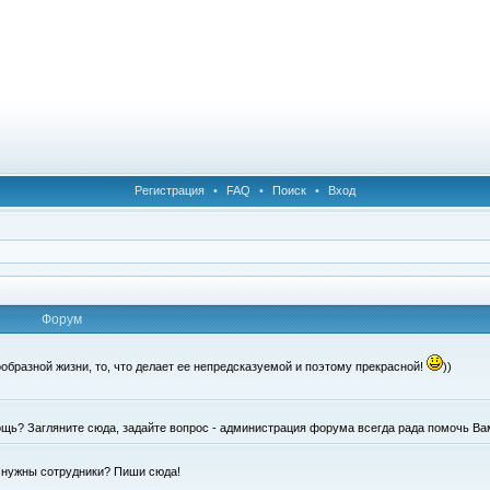
Регистрация
•
FAQ
•
Поиск
•
Вход
Форум
образной жизни, то, что делает ее непредсказуемой и поэтому прекрасной!
))
щь? Загляните сюда, задайте вопрос - администрация форума всегда рада помочь Ва
е нужны сотрудники? Пиши сюда!