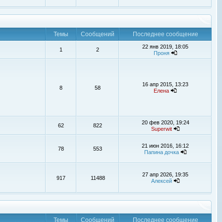
Темы
Сообщений
Последнее сообщение
22 янв 2019, 18:05
1
2
Проня
16 апр 2015, 13:23
8
58
Елена
20 фев 2020, 19:24
62
822
Superwit
21 июн 2016, 16:12
78
553
Папина дочка
27 апр 2026, 19:35
917
11488
Алексей
Темы
Сообщений
Последнее сообщение