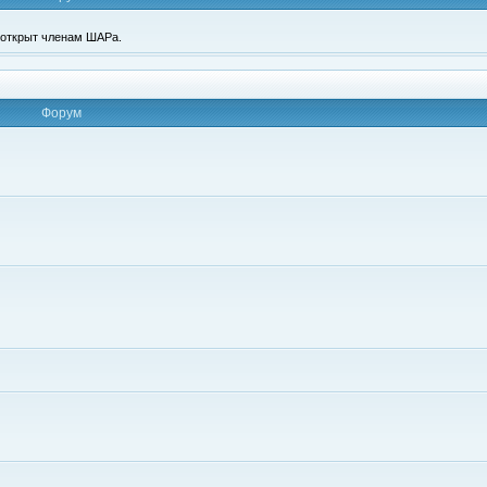
п открыт членам ШАРа.
Форум