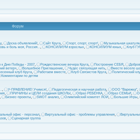
Форум
у
,
Доска объявлений!
,
Сайт Круга
,
Спорт, спорт, спорт!
,
Музыкальная шкатулк
овь и боль моя, Россия...
,
КОНСИЛИУМ взрослых
,
КОНСИЛИУМ юных
,
Клуб Г
 к Дню Победы - 2007
,
Рождественские вечера Круга
,
Построение СЕБЯ
,
Добров
ий ветер»
,
Волшебное Приглашение
,
Чудес связующая нить
,
Вместе весело ша
есенный клуб Круга
,
Работаем вместе
,
Клуб Связистов Круга
,
Политический кл
Комментарии по детям
..
,
У-ПРАВЛЕНИЕ! Учимся!
,
Педагогическая и научная работа
,
ООО "Варежка"
,
ния
,
ПРИЧИНЫ и ЦЕЛИ создания ШКОЛЫ
,
Образ РЕБЕНКА
,
Образ СЕМЬИ
,
О
,
Бизнес-проекты
,
SWOT анализ
,
Олимпийский комитет ЛОИ
,
Большие Игры
,
альный офис - персонал
,
Виртуальный офис - проблемы управления
,
Виртуальны
азов
,
Сценарная группа