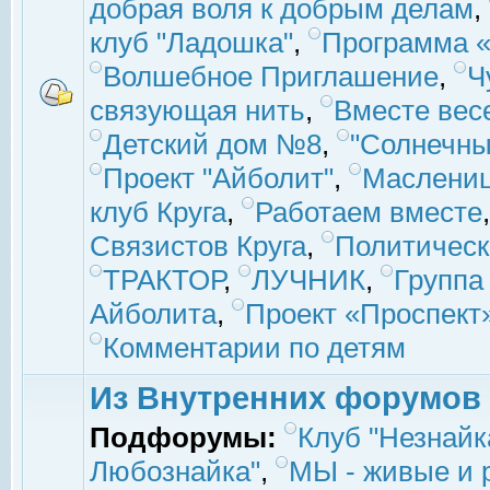
добрая воля к добрым делам
,
клуб "Ладошка"
,
Программа «
Волшебное Приглашение
,
Ч
связующая нить
,
Вместе вес
Детский дом №8
,
"Солнечны
Проект "Айболит"
,
Маслени
клуб Круга
,
Работаем вместе
Связистов Круга
,
Политическ
ТРАКТОР
,
ЛУЧНИК
,
Группа
Айболита
,
Проект «Проспект
Комментарии по детям
Из Внутренних форумов
Подфорумы:
Клуб "Незнайк
Любознайка"
,
МЫ - живые и р