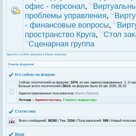
офис - персонал
,
Виртуальны
проблемы управления
,
Вирт
- финансовые вопросы
,
Вирт
пространство Круга
,
Стол зак
Сценарная группа
Удалить cookies форума
|
Наша команда
Список форумов
Кто сейчас на форуме
Сейчас посетителей на форуме:
1074
, из них зарегистрированных: 1, 0 с
Больше всего посетителей (
3614
) на форуме было 03 авг 2026, 06:33
Зарегистрированные пользователи:
Baidu [Spider]
Легенда ::
Администраторы
,
Главные модераторы
Статистика
Всего сообщений:
36290
| Тем:
3154
| Пользователей:
599
| Новый пользов
Вход