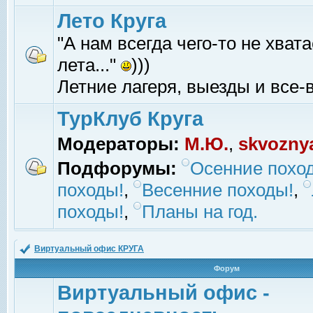
Лето Круга
"А нам всегда чего-то не хвата
лета..."
)))
Летние лагеря, выезды и все-в
ТурКлуб Круга
Модераторы:
М.Ю.
,
skvozny
Подфорумы:
Осенние похо
походы!
,
Весенние походы!
,
походы!
,
Планы на год.
Виртуальный офис КРУГА
Форум
Виртуальный офис -