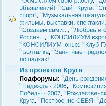
Осмысляем свою работу
,
До
объявлений!
,
Сайт Круга
,
Сп
спорт!
,
Музыкальная шкатулк
фильмы, выставки, спектакли, 
Создаем сами...
,
Любовь и б
Россия...
,
КОНСИЛИУМ взро
КОНСИЛИУМ юных
,
Клуб 
Болталка
,
Занятные предло
лошадках!
Из проектов Круга
Подфорумы:
День рождени
Надежда - 2006
,
Композиция
Победы - 2007
,
Рождественск
Круга
,
Построение СЕБЯ
,
До