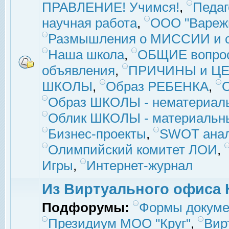
ПРАВЛЕНИЕ! Учимся!
,
Педаг
научная работа
,
ООО "Вареж
Размышления о МИССИИ и с
Наша школа
,
ОБЩИЕ вопро
объявления
,
ПРИЧИНЫ и ЦЕ
ШКОЛЫ
,
Образ РЕБЕНКА
,
Образ ШКОЛЫ - нематериаль
Облик ШКОЛЫ - материальны
Бизнес-проекты
,
SWOT ана
Олимпийский комитет ЛОИ
,
Игры
,
Интернет-журнал
Из Виртуального офиса 
Подфорумы:
Формы докуме
Президиум МОО "Круг"
,
Вир