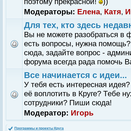
поэтому прекрасной!
))
Модераторы:
Елена
,
Катя
,
И
Для тех, кто здесь недав
Вы не можете разобраться в 
есть вопросы, нужна помощь?
сюда, задайте вопрос - адми
форума всегда рада помочь В
Все начинается с идеи...
У тебя есть интересная идея?
её воплотить в Круге? Тебе н
сотрудники? Пиши сюда!
Модератор:
Игорь
Программы и проекты Круга