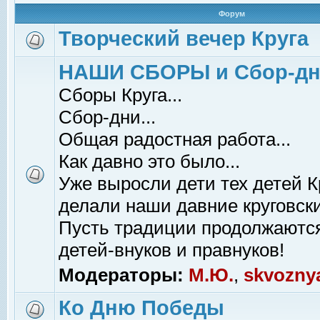
Форум
Творческий вечер Круга
НАШИ СБОРЫ и Сбор-д
Сборы Круга...
Сбор-дни...
Общая радостная работа...
Как давно это было...
Уже выросли дети тех детей К
делали наши давние круговски
Пусть традиции продолжаютс
детей-внуков и правнуков!
Модераторы:
М.Ю.
,
skvozny
Ко Дню Победы