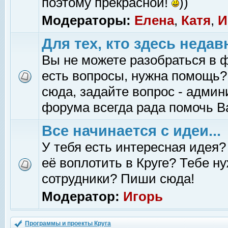
поэтому прекрасной!
))
Модераторы:
Елена
,
Катя
,
И
Для тех, кто здесь недав
Вы не можете разобраться в 
есть вопросы, нужна помощь?
сюда, задайте вопрос - адми
форума всегда рада помочь В
Все начинается с идеи...
У тебя есть интересная идея?
её воплотить в Круге? Тебе н
сотрудники? Пиши сюда!
Модератор:
Игорь
Программы и проекты Круга