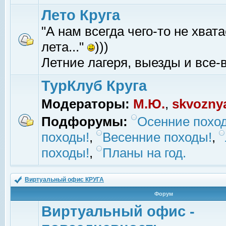
Лето Круга
"А нам всегда чего-то не хвата
лета..."
)))
Летние лагеря, выезды и все-в
ТурКлуб Круга
Модераторы:
М.Ю.
,
skvozny
Подфорумы:
Осенние похо
походы!
,
Весенние походы!
,
походы!
,
Планы на год.
Виртуальный офис КРУГА
Форум
Виртуальный офис -