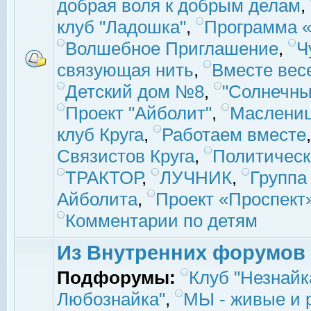
добрая воля к добрым делам
,
клуб "Ладошка"
,
Программа «
Волшебное Приглашение
,
Ч
связующая нить
,
Вместе вес
Детский дом №8
,
"Солнечны
Проект "Айболит"
,
Маслени
клуб Круга
,
Работаем вместе
Связистов Круга
,
Политическ
ТРАКТОР
,
ЛУЧНИК
,
Группа
Айболита
,
Проект «Проспект
Комментарии по детям
Из Внутренних форумов
Подфорумы:
Клуб "Незнайк
Любознайка"
,
МЫ - живые и р