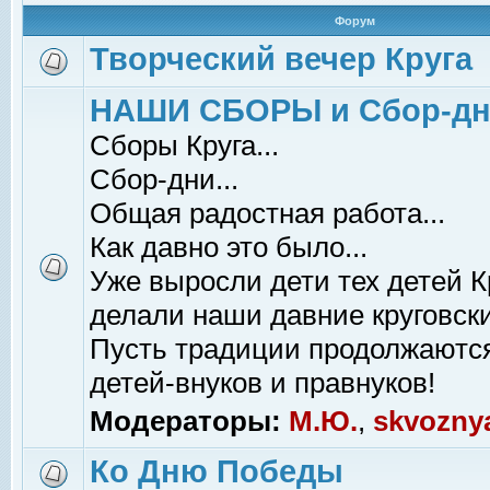
Форум
Творческий вечер Круга
НАШИ СБОРЫ и Сбор-д
Сборы Круга...
Сбор-дни...
Общая радостная работа...
Как давно это было...
Уже выросли дети тех детей К
делали наши давние круговски
Пусть традиции продолжаютс
детей-внуков и правнуков!
Модераторы:
М.Ю.
,
skvozny
Ко Дню Победы