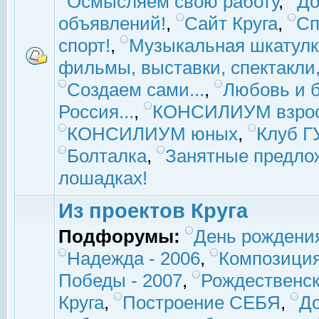
Осмысляем свою работу
,
До
объявлений!
,
Сайт Круга
,
Сп
спорт!
,
Музыкальная шкатулк
фильмы, выставки, спектакли, 
Создаем сами...
,
Любовь и б
Россия...
,
КОНСИЛИУМ взро
КОНСИЛИУМ юных
,
Клуб 
Болталка
,
Занятные предло
лошадках!
Из проектов Круга
Подфорумы:
День рождени
Надежда - 2006
,
Композиция
Победы - 2007
,
Рождественск
Круга
,
Построение СЕБЯ
,
До