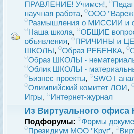
ПРАВЛЕНИЕ! Учимся!
,
Педаг
научная работа
,
ООО "Вареж
Размышления о МИССИИ и с
Наша школа
,
ОБЩИЕ вопро
объявления
,
ПРИЧИНЫ и ЦЕ
ШКОЛЫ
,
Образ РЕБЕНКА
,
Образ ШКОЛЫ - нематериаль
Облик ШКОЛЫ - материальны
Бизнес-проекты
,
SWOT ана
Олимпийский комитет ЛОИ
,
Игры
,
Интернет-журнал
Из Виртуального офиса 
Подфорумы:
Формы докуме
Президиум МОО "Круг"
,
Вир