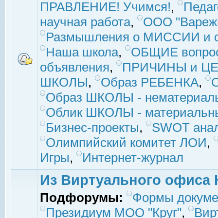
ПРАВЛЕНИЕ! Учимся!
,
Педаг
научная работа
,
ООО "Вареж
Размышления о МИССИИ и с
Наша школа
,
ОБЩИЕ вопро
объявления
,
ПРИЧИНЫ и ЦЕ
ШКОЛЫ
,
Образ РЕБЕНКА
,
Образ ШКОЛЫ - нематериаль
Облик ШКОЛЫ - материальны
Бизнес-проекты
,
SWOT ана
Олимпийский комитет ЛОИ
,
Игры
,
Интернет-журнал
Из Виртуального офиса 
Подфорумы:
Формы докуме
Президиум МОО "Круг"
,
Вир