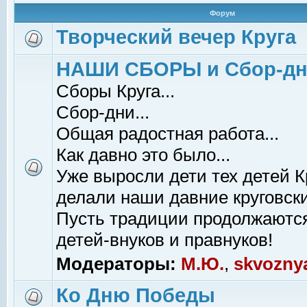
Форум
Творческий вечер Круга
НАШИ СБОРЫ и Сбор-д
Сборы Круга...
Сбор-дни...
Общая радостная работа...
Как давно это было...
Уже выросли дети тех детей К
делали наши давние круговски
Пусть традиции продолжаютс
детей-внуков и правнуков!
Модераторы:
М.Ю.
,
skvozny
Ко Дню Победы