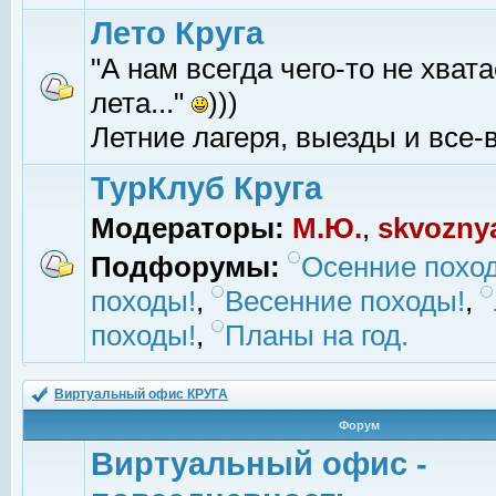
Лето Круга
"А нам всегда чего-то не хвата
лета..."
)))
Летние лагеря, выезды и все-в
ТурКлуб Круга
Модераторы:
М.Ю.
,
skvozny
Подфорумы:
Осенние похо
походы!
,
Весенние походы!
,
походы!
,
Планы на год.
Виртуальный офис КРУГА
Форум
Виртуальный офис -