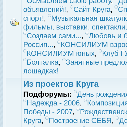
Осмысляем свою работу
,
До
объявлений!
,
Сайт Круга
,
Сп
спорт!
,
Музыкальная шкатулк
фильмы, выставки, спектакли, 
Создаем сами...
,
Любовь и б
Россия...
,
КОНСИЛИУМ взро
КОНСИЛИУМ юных
,
Клуб 
Болталка
,
Занятные предло
лошадках!
Из проектов Круга
Подфорумы:
День рождени
Надежда - 2006
,
Композиция
Победы - 2007
,
Рождественск
Круга
,
Построение СЕБЯ
,
До