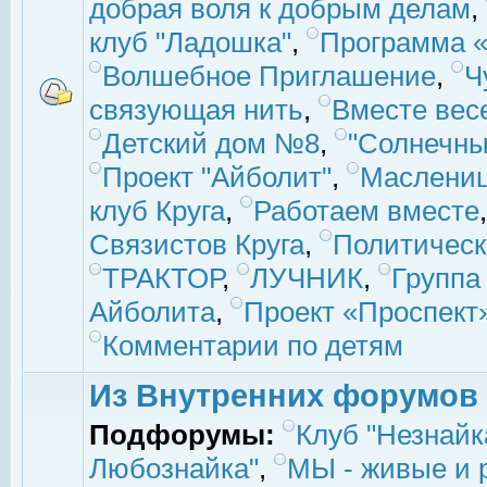
добрая воля к добрым делам
,
клуб "Ладошка"
,
Программа «
Волшебное Приглашение
,
Ч
связующая нить
,
Вместе вес
Детский дом №8
,
"Солнечны
Проект "Айболит"
,
Маслени
клуб Круга
,
Работаем вместе
Связистов Круга
,
Политическ
ТРАКТОР
,
ЛУЧНИК
,
Группа
Айболита
,
Проект «Проспект
Комментарии по детям
Из Внутренних форумов
Подфорумы:
Клуб "Незнайк
Любознайка"
,
МЫ - живые и р