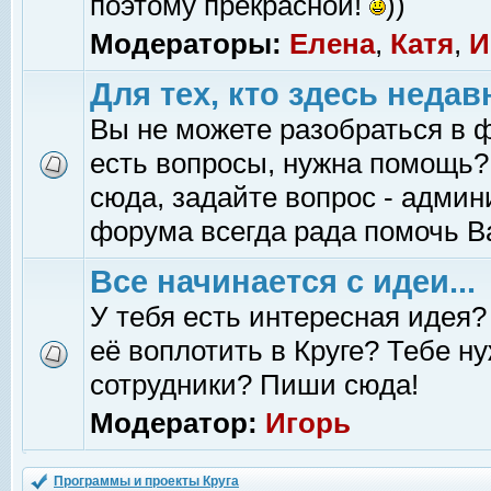
поэтому прекрасной!
))
Модераторы:
Елена
,
Катя
,
И
Для тех, кто здесь недав
Вы не можете разобраться в 
есть вопросы, нужна помощь?
сюда, задайте вопрос - адми
форума всегда рада помочь В
Все начинается с идеи...
У тебя есть интересная идея?
её воплотить в Круге? Тебе н
сотрудники? Пиши сюда!
Модератор:
Игорь
Программы и проекты Круга