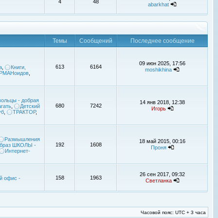
4
48
abarkhat
Темы
Сообщений
Последнее сообщение
09 июн 2025, 17:56
613
6164
а
,
Книги,
moshikhina
УРМАНоидов
,
ольцы - добрая
14 янв 2018, 12:38
680
7242
гать
,
Детский
Игорь
уб
,
ТРАКТОР
,
Размышления
18 май 2015, 00:16
192
1608
браз ШКОЛЫ -
Проня
Интернет-
26 сен 2017, 09:32
158
1963
й офис -
Светланка
Часовой пояс: UTC + 3 часа