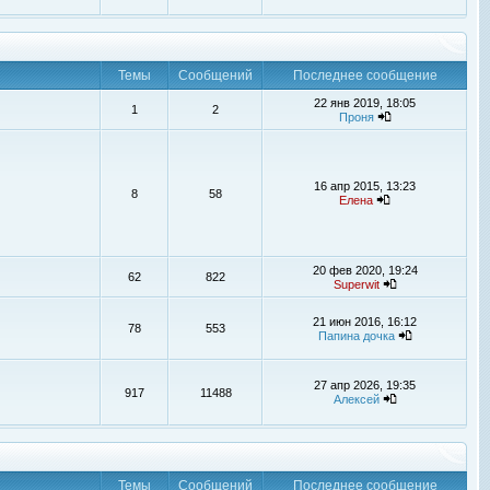
Темы
Сообщений
Последнее сообщение
22 янв 2019, 18:05
1
2
Проня
16 апр 2015, 13:23
8
58
Елена
20 фев 2020, 19:24
62
822
Superwit
21 июн 2016, 16:12
78
553
Папина дочка
27 апр 2026, 19:35
917
11488
Алексей
Темы
Сообщений
Последнее сообщение