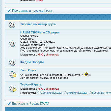
Программы и проекты Круга
Творческий вечер Круга
НАШИ СБОРЫ и Сбор-дни
Сборы Круга...
Сбор-дни...
Общая радостная работа...
Как давно это было...
Уже выросли дети тех детей Круга, которые делали наши давние кругов
Пусть традиции продолжаются для наших детей-внуков и правнуков!
Модераторы:
М.Ю.
,
skvoznyak
Ко Дню Победы
Лето Круга
"А нам всегда чего-то не хватает... Зимою лета..."
)))
Летние лагеря, выезды и все-все-все!
ТурКлуб Круга
Модераторы:
М.Ю.
,
skvoznyak
Подфорумы:
Осенние походы!
,
Зимние походы!
,
Весенние похо
Виртуальный офис КРУГА