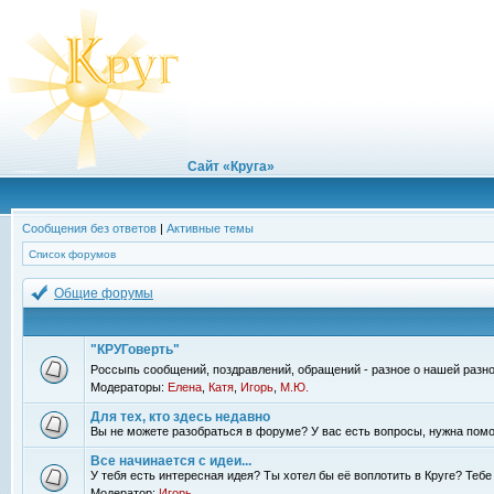
Сайт «Круга»
Сообщения без ответов
|
Активные темы
Список форумов
Общие форумы
"КРУГоверть"
Россыпь сообщений, поздравлений, обращений - разное о нашей разно
Модераторы:
Елена
,
Катя
,
Игорь
,
М.Ю.
Для тех, кто здесь недавно
Вы не можете разобраться в форуме? У вас есть вопросы, нужна помо
Все начинается с идеи...
У тебя есть интересная идея? Ты хотел бы её воплотить в Круге? Теб
Модератор:
Игорь