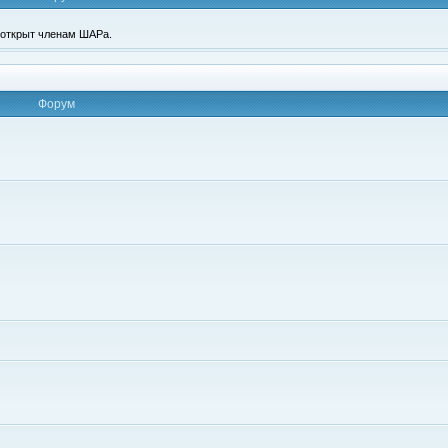
п открыт членам ШАРа.
Форум