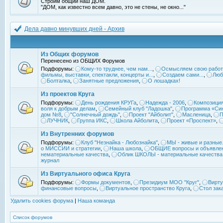
Строим общий наш ДОМ.
"ДОМ, как известно всем давно, это не стены, не окно..."
Дела давно минувших дней - Архив
Из Общих форумов
Перенесено из ОБЩИХ Форумов
Подфорумы:
Кому-то труднее, чем нам...
,
Осмысляем свою работ
фильмы, выставки, спектакли, концерты и...
,
Создаем сами...
,
Люб
Болталка
,
Занятные предложения
,
О лошадках!
Из проектов Круга
Подфорумы:
День рождения КРУГа
,
Надежда - 2006
,
Композиция
воля к добрым делам
,
Семейный клуб "Ладошка"
,
Программа «Син
дом №8
,
"Солнечный дождь"
,
Проект "Айболит"
,
Масленица
,
П
ЛУЧНИК
,
Группа ИКС
,
Школа Айболита
,
Проект «Проспект»
,
Из Внутренних форумов
Подфорумы:
Клуб "Незнайка - Любознайка"
,
МЫ - живые и разные.
о МИССИИ и стратегии
,
Наша школа
,
ОБЩИЕ вопросы и объявле
нематериальные качества
,
Облик ШКОЛЫ - материальные качества
журнал
Из Виртуального офиса Круга
Подфорумы:
Формы документов
,
Президиум МОО "Круг"
,
Вирту
финансовые вопросы
,
Виртуальное пространство Круга
,
Стол зак
Удалить cookies форума
|
Наша команда
Список форумов