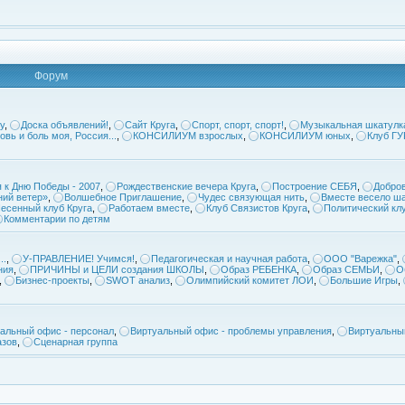
Форум
у
,
Доска объявлений!
,
Сайт Круга
,
Спорт, спорт, спорт!
,
Музыкальная шкатулк
овь и боль моя, Россия...
,
КОНСИЛИУМ взрослых
,
КОНСИЛИУМ юных
,
Клуб Г
 к Дню Победы - 2007
,
Рождественские вечера Круга
,
Построение СЕБЯ
,
Добров
ий ветер»
,
Волшебное Приглашение
,
Чудес связующая нить
,
Вместе весело ша
есенный клуб Круга
,
Работаем вместе
,
Клуб Связистов Круга
,
Политический кл
Комментарии по детям
..
,
У-ПРАВЛЕНИЕ! Учимся!
,
Педагогическая и научная работа
,
ООО "Варежка"
,
ния
,
ПРИЧИНЫ и ЦЕЛИ создания ШКОЛЫ
,
Образ РЕБЕНКА
,
Образ СЕМЬИ
,
О
,
Бизнес-проекты
,
SWOT анализ
,
Олимпийский комитет ЛОИ
,
Большие Игры
,
альный офис - персонал
,
Виртуальный офис - проблемы управления
,
Виртуальны
азов
,
Сценарная группа