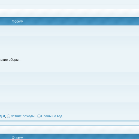
Форум
ские сборы...
ды!
,
Летние походы!
,
Планы на год.
Форум