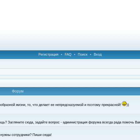
Регистрация
•
FAQ
•
Поиск
•
Вход
Форум
образной жизни, то, что делает ее непредсказуемой и поэтому прекрасной!
))
щь? Загляните сюда, задайте вопрос - администрация форума всегда рада помочь Ва
е нужны сотрудники? Пиши сюда!