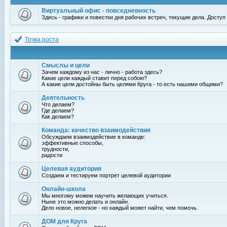
Виртуальный офис - повседневность
Здесь - графики и повестки дня рабочих встреч, текущие дела. Досту
Точка роста
Смыслы и цели
Зачем каждому из нас - лично - работа здесь?
Какие цели каждый ставит перед собою?
А какие цели достойны быть целями Круга - то есть нашими общими?
Деятельность
Что делаем?
Где делаем?
Как делаем?
Команда: качество взаимодействия
Обсуждаем взаимодействие в команде:
эффективные способы,
трудности,
радости
Целевая аудитория
Создаем и тестируем портрет целевой аудитории
Онлайн-школа
Мы многому можем научить желающих учиться.
Ныне это можно делать и онлайн.
Дело новое, нелегкое - но каждый может найти, чем помочь.
ДОМ для Круга