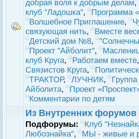
добрая воля к добрым делам
,
клуб "Ладошка"
,
Программа «
Волшебное Приглашение
,
Ч
связующая нить
,
Вместе вес
Детский дом №8
,
"Солнечны
Проект "Айболит"
,
Маслени
клуб Круга
,
Работаем вместе
Связистов Круга
,
Политическ
ТРАКТОР
,
ЛУЧНИК
,
Группа
Айболита
,
Проект «Проспект
Комментарии по детям
Из Внутренних форумов
Подфорумы:
Клуб "Незнайк
Любознайка"
,
МЫ - живые и р