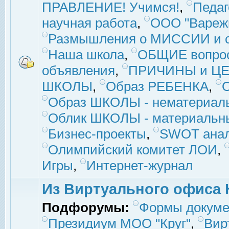
ПРАВЛЕНИЕ! Учимся!
,
Педаг
научная работа
,
ООО "Вареж
Размышления о МИССИИ и с
Наша школа
,
ОБЩИЕ вопро
объявления
,
ПРИЧИНЫ и ЦЕ
ШКОЛЫ
,
Образ РЕБЕНКА
,
Образ ШКОЛЫ - нематериаль
Облик ШКОЛЫ - материальны
Бизнес-проекты
,
SWOT ана
Олимпийский комитет ЛОИ
,
Игры
,
Интернет-журнал
Из Виртуального офиса 
Подфорумы:
Формы докуме
Президиум МОО "Круг"
,
Вир