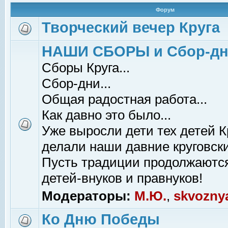
Форум
Творческий вечер Круга
НАШИ СБОРЫ и Сбор-д
Сборы Круга...
Сбор-дни...
Общая радостная работа...
Как давно это было...
Уже выросли дети тех детей К
делали наши давние круговски
Пусть традиции продолжаютс
детей-внуков и правнуков!
Модераторы:
М.Ю.
,
skvozny
Ко Дню Победы