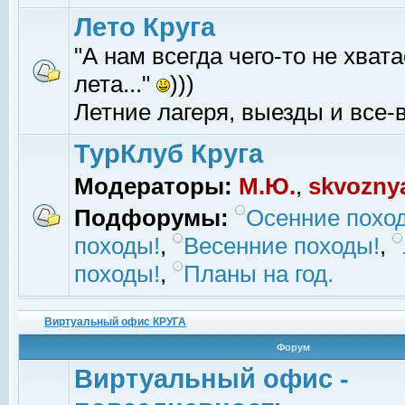
Лето Круга
"А нам всегда чего-то не хвата
лета..."
)))
Летние лагеря, выезды и все-в
ТурКлуб Круга
Модераторы:
М.Ю.
,
skvozny
Подфорумы:
Осенние похо
походы!
,
Весенние походы!
,
походы!
,
Планы на год.
Виртуальный офис КРУГА
Форум
Виртуальный офис -