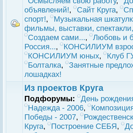
Осмысляем свою работу
,
До
объявлений!
,
Сайт Круга
,
Сп
спорт!
,
Музыкальная шкатулк
фильмы, выставки, спектакли, 
Создаем сами...
,
Любовь и б
Россия...
,
КОНСИЛИУМ взро
КОНСИЛИУМ юных
,
Клуб 
Болталка
,
Занятные предло
лошадках!
Из проектов Круга
Подфорумы:
День рождени
Надежда - 2006
,
Композиция
Победы - 2007
,
Рождественск
Круга
,
Построение СЕБЯ
,
До