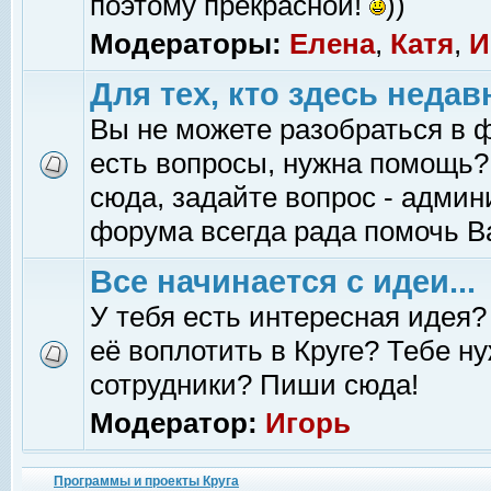
поэтому прекрасной!
))
Модераторы:
Елена
,
Катя
,
И
Для тех, кто здесь недав
Вы не можете разобраться в 
есть вопросы, нужна помощь?
сюда, задайте вопрос - адми
форума всегда рада помочь В
Все начинается с идеи...
У тебя есть интересная идея?
её воплотить в Круге? Тебе н
сотрудники? Пиши сюда!
Модератор:
Игорь
Программы и проекты Круга