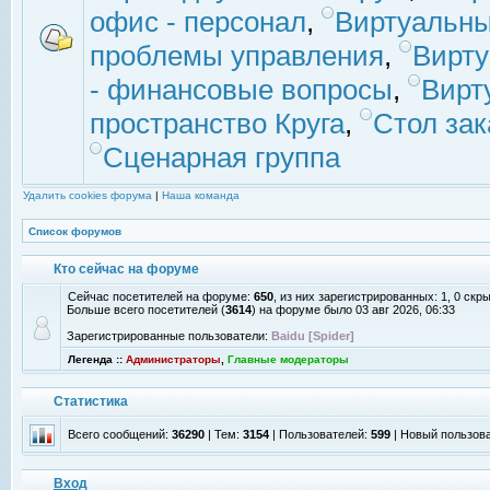
офис - персонал
,
Виртуальны
проблемы управления
,
Вирт
- финансовые вопросы
,
Вирт
пространство Круга
,
Стол зак
Сценарная группа
Удалить cookies форума
|
Наша команда
Список форумов
Кто сейчас на форуме
Сейчас посетителей на форуме:
650
, из них зарегистрированных: 1, 0 скр
Больше всего посетителей (
3614
) на форуме было 03 авг 2026, 06:33
Зарегистрированные пользователи:
Baidu [Spider]
Легенда ::
Администраторы
,
Главные модераторы
Статистика
Всего сообщений:
36290
| Тем:
3154
| Пользователей:
599
| Новый пользов
Вход