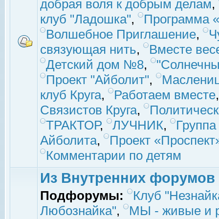
добрая воля к добрым делам
,
клуб "Ладошка"
,
Программа «
Волшебное Приглашение
,
Ч
связующая нить
,
Вместе вес
Детский дом №8
,
"Солнечны
Проект "Айболит"
,
Маслени
клуб Круга
,
Работаем вместе
Связистов Круга
,
Политическ
ТРАКТОР
,
ЛУЧНИК
,
Группа
Айболита
,
Проект «Проспект
Комментарии по детям
Из Внутренних форумов
Подфорумы:
Клуб "Незнайк
Любознайка"
,
МЫ - живые и р