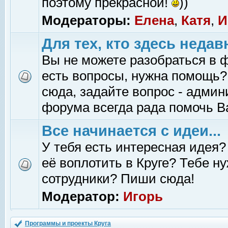
поэтому прекрасной!
))
Модераторы:
Елена
,
Катя
,
И
Для тех, кто здесь недав
Вы не можете разобраться в 
есть вопросы, нужна помощь?
сюда, задайте вопрос - адми
форума всегда рада помочь В
Все начинается с идеи...
У тебя есть интересная идея?
её воплотить в Круге? Тебе н
сотрудники? Пиши сюда!
Модератор:
Игорь
Программы и проекты Круга