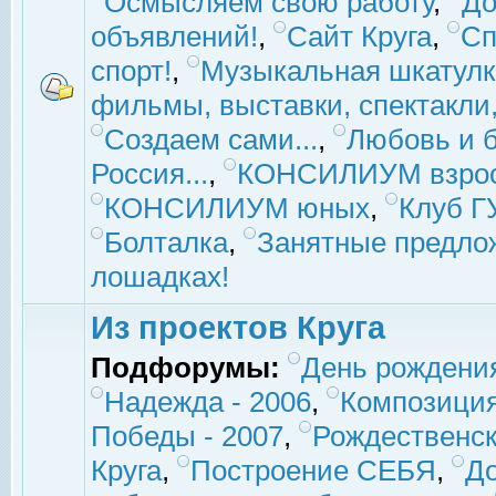
Осмысляем свою работу
,
До
объявлений!
,
Сайт Круга
,
Сп
спорт!
,
Музыкальная шкатулк
фильмы, выставки, спектакли, 
Создаем сами...
,
Любовь и б
Россия...
,
КОНСИЛИУМ взро
КОНСИЛИУМ юных
,
Клуб 
Болталка
,
Занятные предло
лошадках!
Из проектов Круга
Подфорумы:
День рождени
Надежда - 2006
,
Композиция
Победы - 2007
,
Рождественск
Круга
,
Построение СЕБЯ
,
До