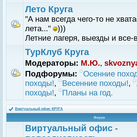
Лето Круга
"А нам всегда чего-то не хвата
лета..."
)))
Летние лагеря, выезды и все-в
ТурКлуб Круга
Модераторы:
М.Ю.
,
skvozny
Подфорумы:
Осенние похо
походы!
,
Весенние походы!
,
походы!
,
Планы на год.
Виртуальный офис КРУГА
Форум
Виртуальный офис -