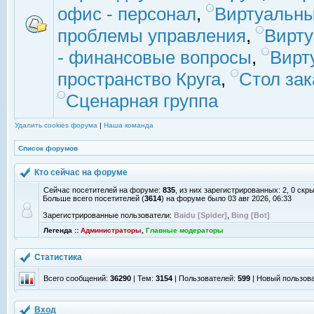
офис - персонал
,
Виртуальны
проблемы управления
,
Вирт
- финансовые вопросы
,
Вирт
пространство Круга
,
Стол зак
Сценарная группа
Удалить cookies форума
|
Наша команда
Список форумов
Кто сейчас на форуме
Сейчас посетителей на форуме:
835
, из них зарегистрированных: 2, 0 скр
Больше всего посетителей (
3614
) на форуме было 03 авг 2026, 06:33
Зарегистрированные пользователи:
Baidu [Spider]
,
Bing [Bot]
Легенда ::
Администраторы
,
Главные модераторы
Статистика
Всего сообщений:
36290
| Тем:
3154
| Пользователей:
599
| Новый пользов
Вход