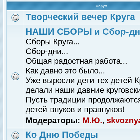
Форум
Творческий вечер Круга
НАШИ СБОРЫ и Сбор-д
Сборы Круга...
Сбор-дни...
Общая радостная работа...
Как давно это было...
Уже выросли дети тех детей К
делали наши давние круговски
Пусть традиции продолжаютс
детей-внуков и правнуков!
Модераторы:
М.Ю.
,
skvozny
Ко Дню Победы