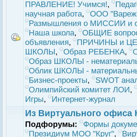
ПРАВЛЕНИЕ! Учимся!
,
Педаг
научная работа
,
ООО "Вареж
Размышления о МИССИИ и с
Наша школа
,
ОБЩИЕ вопро
объявления
,
ПРИЧИНЫ и ЦЕ
ШКОЛЫ
,
Образ РЕБЕНКА
,
Образ ШКОЛЫ - нематериаль
Облик ШКОЛЫ - материальны
Бизнес-проекты
,
SWOT ана
Олимпийский комитет ЛОИ
,
Игры
,
Интернет-журнал
Из Виртуального офиса 
Подфорумы:
Формы докуме
Президиум МОО "Круг"
,
Вир