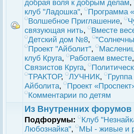
добрая воля к добрым делам
,
клуб "Ладошка"
,
Программа «
Волшебное Приглашение
,
Ч
связующая нить
,
Вместе вес
Детский дом №8
,
"Солнечны
Проект "Айболит"
,
Маслени
клуб Круга
,
Работаем вместе
Связистов Круга
,
Политическ
ТРАКТОР
,
ЛУЧНИК
,
Группа
Айболита
,
Проект «Проспект
Комментарии по детям
Из Внутренних форумов
Подфорумы:
Клуб "Незнайк
Любознайка"
,
МЫ - живые и р