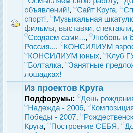
Осмысляем свою работу
,
До
объявлений!
,
Сайт Круга
,
Сп
спорт!
,
Музыкальная шкатулк
фильмы, выставки, спектакли, 
Создаем сами...
,
Любовь и б
Россия...
,
КОНСИЛИУМ взро
КОНСИЛИУМ юных
,
Клуб 
Болталка
,
Занятные предло
лошадках!
Из проектов Круга
Подфорумы:
День рождени
Надежда - 2006
,
Композиция
Победы - 2007
,
Рождественск
Круга
,
Построение СЕБЯ
,
До