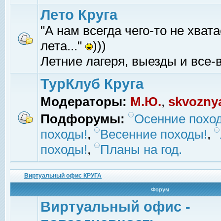
Лето Круга
"А нам всегда чего-то не хвата
лета..."
)))
Летние лагеря, выезды и все-в
ТурКлуб Круга
Модераторы:
М.Ю.
,
skvozny
Подфорумы:
Осенние похо
походы!
,
Весенние походы!
,
походы!
,
Планы на год.
Виртуальный офис КРУГА
Форум
Виртуальный офис -