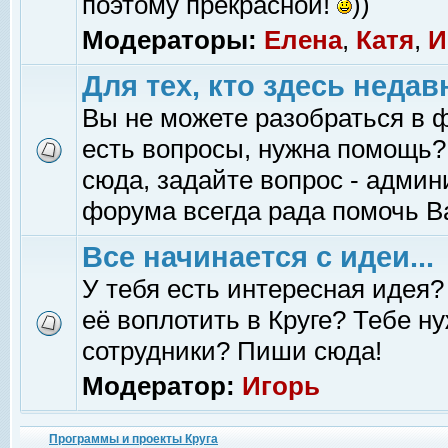
поэтому прекрасной!
))
Модераторы:
Елена
,
Катя
,
И
Для тех, кто здесь недав
Вы не можете разобраться в 
есть вопросы, нужна помощь?
сюда, задайте вопрос - адми
форума всегда рада помочь В
Все начинается с идеи...
У тебя есть интересная идея?
её воплотить в Круге? Тебе н
сотрудники? Пиши сюда!
Модератор:
Игорь
Программы и проекты Круга