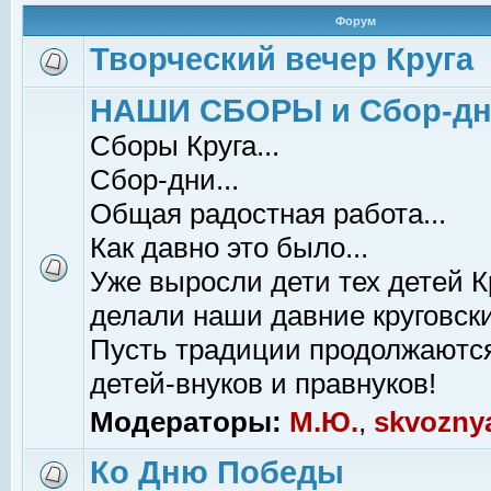
Форум
Творческий вечер Круга
НАШИ СБОРЫ и Сбор-д
Сборы Круга...
Сбор-дни...
Общая радостная работа...
Как давно это было...
Уже выросли дети тех детей К
делали наши давние круговски
Пусть традиции продолжаютс
детей-внуков и правнуков!
Модераторы:
М.Ю.
,
skvozny
Ко Дню Победы