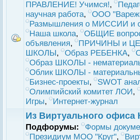
ПРАВЛЕНИЕ! Учимся!
,
Педаг
научная работа
,
ООО "Вареж
Размышления о МИССИИ и с
Наша школа
,
ОБЩИЕ вопро
объявления
,
ПРИЧИНЫ и ЦЕ
ШКОЛЫ
,
Образ РЕБЕНКА
,
Образ ШКОЛЫ - нематериаль
Облик ШКОЛЫ - материальны
Бизнес-проекты
,
SWOT ана
Олимпийский комитет ЛОИ
,
Игры
,
Интернет-журнал
Из Виртуального офиса 
Подфорумы:
Формы докуме
Президиум МОО "Круг"
,
Вир