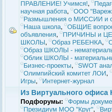
ПРАВЛЕНИЕ! Учимся!
,
Педаг
научная работа
,
ООО "Вареж
Размышления о МИССИИ и с
Наша школа
,
ОБЩИЕ вопро
объявления
,
ПРИЧИНЫ и ЦЕ
ШКОЛЫ
,
Образ РЕБЕНКА
,
Образ ШКОЛЫ - нематериаль
Облик ШКОЛЫ - материальны
Бизнес-проекты
,
SWOT ана
Олимпийский комитет ЛОИ
,
Игры
,
Интернет-журнал
Из Виртуального офиса 
Подфорумы:
Формы докуме
Президиум МОО "Круг"
,
Вир