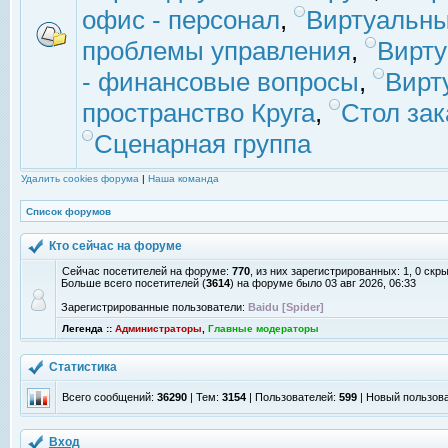
офис - персонал
,
Виртуальны
проблемы управления
,
Вирт
- финансовые вопросы
,
Вирт
пространство Круга
,
Стол зак
Сценарная группа
Удалить cookies форума
|
Наша команда
Список форумов
Кто сейчас на форуме
Сейчас посетителей на форуме:
770
, из них зарегистрированных: 1, 0 скр
Больше всего посетителей (
3614
) на форуме было 03 авг 2026, 06:33
Зарегистрированные пользователи:
Baidu [Spider]
Легенда ::
Администраторы
,
Главные модераторы
Статистика
Всего сообщений:
36290
| Тем:
3154
| Пользователей:
599
| Новый пользов
Вход