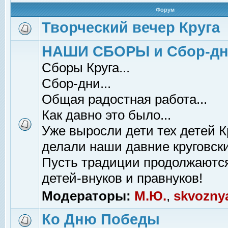
Форум
Творческий вечер Круга
НАШИ СБОРЫ и Сбор-д
Сборы Круга...
Сбор-дни...
Общая радостная работа...
Как давно это было...
Уже выросли дети тех детей К
делали наши давние круговски
Пусть традиции продолжаютс
детей-внуков и правнуков!
Модераторы:
М.Ю.
,
skvozny
Ко Дню Победы