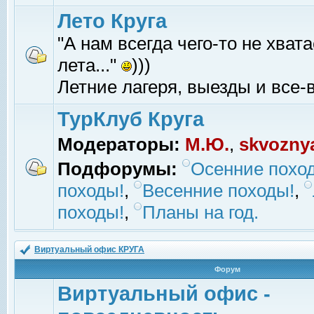
Лето Круга
"А нам всегда чего-то не хвата
лета..."
)))
Летние лагеря, выезды и все-в
ТурКлуб Круга
Модераторы:
М.Ю.
,
skvozny
Подфорумы:
Осенние похо
походы!
,
Весенние походы!
,
походы!
,
Планы на год.
Виртуальный офис КРУГА
Форум
Виртуальный офис -