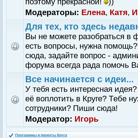
поэтому прекрасной!
))
Модераторы:
Елена
,
Катя
,
И
Для тех, кто здесь недав
Вы не можете разобраться в 
есть вопросы, нужна помощь?
сюда, задайте вопрос - адми
форума всегда рада помочь В
Все начинается с идеи...
У тебя есть интересная идея?
её воплотить в Круге? Тебе н
сотрудники? Пиши сюда!
Модератор:
Игорь
Программы и проекты Круга