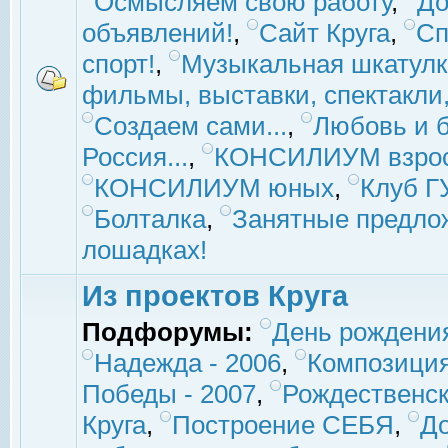
Осмысляем свою работу
,
До
объявлений!
,
Сайт Круга
,
Сп
спорт!
,
Музыкальная шкатулк
фильмы, выставки, спектакли, 
Создаем сами...
,
Любовь и б
Россия...
,
КОНСИЛИУМ взро
КОНСИЛИУМ юных
,
Клуб 
Болталка
,
Занятные предло
лошадках!
Из проектов Круга
Подфорумы:
День рождени
Надежда - 2006
,
Композиция
Победы - 2007
,
Рождественск
Круга
,
Построение СЕБЯ
,
До