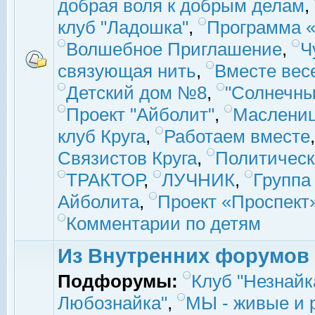
добрая воля к добрым делам
,
клуб "Ладошка"
,
Программа «
Волшебное Приглашение
,
Ч
связующая нить
,
Вместе вес
Детский дом №8
,
"Солнечны
Проект "Айболит"
,
Маслени
клуб Круга
,
Работаем вместе
Связистов Круга
,
Политическ
ТРАКТОР
,
ЛУЧНИК
,
Группа
Айболита
,
Проект «Проспект
Комментарии по детям
Из Внутренних форумов
Подфорумы:
Клуб "Незнайк
Любознайка"
,
МЫ - живые и р