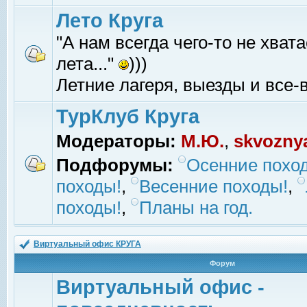
Лето Круга
"А нам всегда чего-то не хвата
лета..."
)))
Летние лагеря, выезды и все-в
ТурКлуб Круга
Модераторы:
М.Ю.
,
skvozny
Подфорумы:
Осенние похо
походы!
,
Весенние походы!
,
походы!
,
Планы на год.
Виртуальный офис КРУГА
Форум
Виртуальный офис -