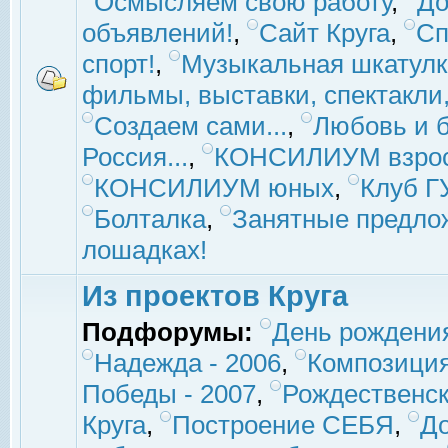
Осмысляем свою работу
,
До
объявлений!
,
Сайт Круга
,
Сп
спорт!
,
Музыкальная шкатулк
фильмы, выставки, спектакли, 
Создаем сами...
,
Любовь и б
Россия...
,
КОНСИЛИУМ взро
КОНСИЛИУМ юных
,
Клуб 
Болталка
,
Занятные предло
лошадках!
Из проектов Круга
Подфорумы:
День рождени
Надежда - 2006
,
Композиция
Победы - 2007
,
Рождественск
Круга
,
Построение СЕБЯ
,
До