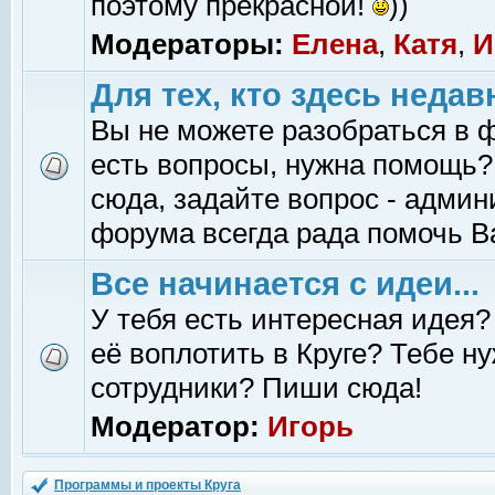
поэтому прекрасной!
))
Модераторы:
Елена
,
Катя
,
И
Для тех, кто здесь недав
Вы не можете разобраться в 
есть вопросы, нужна помощь?
сюда, задайте вопрос - адми
форума всегда рада помочь В
Все начинается с идеи...
У тебя есть интересная идея?
её воплотить в Круге? Тебе н
сотрудники? Пиши сюда!
Модератор:
Игорь
Программы и проекты Круга