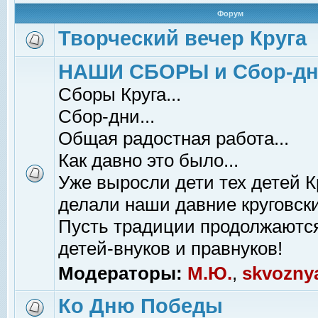
Форум
Творческий вечер Круга
НАШИ СБОРЫ и Сбор-д
Сборы Круга...
Сбор-дни...
Общая радостная работа...
Как давно это было...
Уже выросли дети тех детей К
делали наши давние круговски
Пусть традиции продолжаютс
детей-внуков и правнуков!
Модераторы:
М.Ю.
,
skvozny
Ко Дню Победы