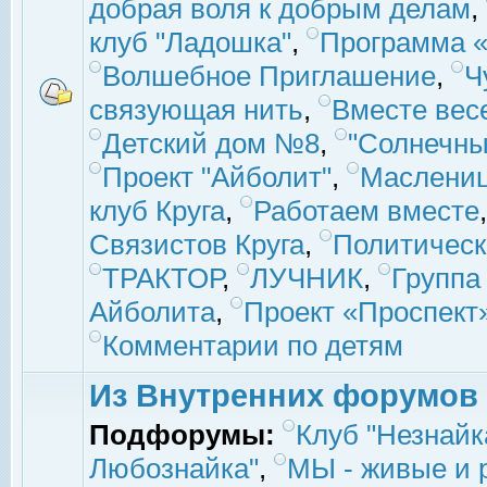
добрая воля к добрым делам
,
клуб "Ладошка"
,
Программа «
Волшебное Приглашение
,
Ч
связующая нить
,
Вместе вес
Детский дом №8
,
"Солнечны
Проект "Айболит"
,
Маслени
клуб Круга
,
Работаем вместе
Связистов Круга
,
Политическ
ТРАКТОР
,
ЛУЧНИК
,
Группа
Айболита
,
Проект «Проспект
Комментарии по детям
Из Внутренних форумов
Подфорумы:
Клуб "Незнайк
Любознайка"
,
МЫ - живые и р