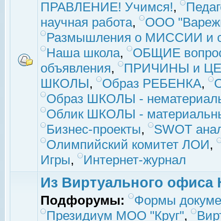
ПРАВЛЕНИЕ! Учимся!
,
Педаг
научная работа
,
ООО "Вареж
Размышления о МИССИИ и с
Наша школа
,
ОБЩИЕ вопро
объявления
,
ПРИЧИНЫ и ЦЕ
ШКОЛЫ
,
Образ РЕБЕНКА
,
Образ ШКОЛЫ - нематериаль
Облик ШКОЛЫ - материальны
Бизнес-проекты
,
SWOT ана
Олимпийский комитет ЛОИ
,
Игры
,
Интернет-журнал
Из Виртуального офиса 
Подфорумы:
Формы докуме
Президиум МОО "Круг"
,
Вир