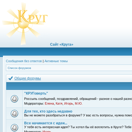
Сайт «Круга»
Сообщения без ответов
|
Активные темы
Список форумов
Общие форумы
"КРУГоверть"
Россыпь сообщений, поздравлений, обращений - разное о нашей разно
Модераторы:
Елена
,
Катя
,
Игорь
,
М.Ю.
Для тех, кто здесь недавно
Вы не можете разобраться в форуме? У вас есть вопросы, нужна помо
Все начинается с идеи...
У тебя есть интересная идея? Ты хотел бы её воплотить в Круге? Теб
Модератор:
Игорь