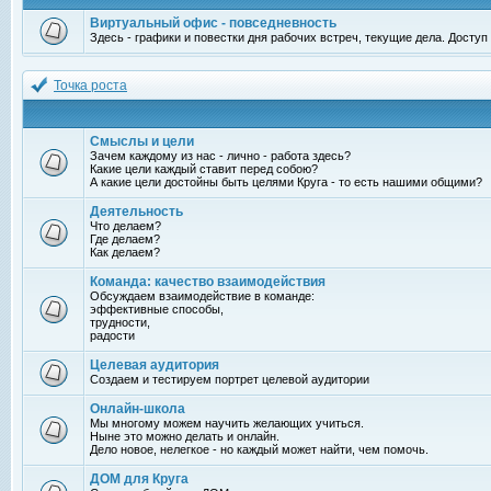
Виртуальный офис - повседневность
Здесь - графики и повестки дня рабочих встреч, текущие дела. Досту
Точка роста
Смыслы и цели
Зачем каждому из нас - лично - работа здесь?
Какие цели каждый ставит перед собою?
А какие цели достойны быть целями Круга - то есть нашими общими?
Деятельность
Что делаем?
Где делаем?
Как делаем?
Команда: качество взаимодействия
Обсуждаем взаимодействие в команде:
эффективные способы,
трудности,
радости
Целевая аудитория
Создаем и тестируем портрет целевой аудитории
Онлайн-школа
Мы многому можем научить желающих учиться.
Ныне это можно делать и онлайн.
Дело новое, нелегкое - но каждый может найти, чем помочь.
ДОМ для Круга