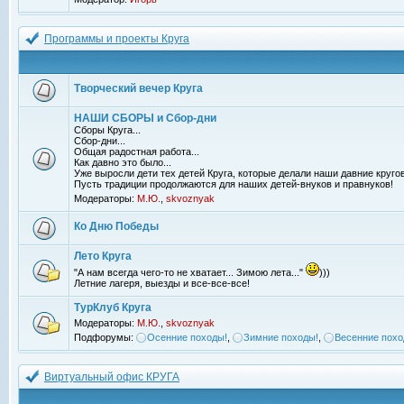
Программы и проекты Круга
Творческий вечер Круга
НАШИ СБОРЫ и Сбор-дни
Сборы Круга...
Сбор-дни...
Общая радостная работа...
Как давно это было...
Уже выросли дети тех детей Круга, которые делали наши давние кругов
Пусть традиции продолжаются для наших детей-внуков и правнуков!
Модераторы:
М.Ю.
,
skvoznyak
Ко Дню Победы
Лето Круга
"А нам всегда чего-то не хватает... Зимою лета..."
)))
Летние лагеря, выезды и все-все-все!
ТурКлуб Круга
Модераторы:
М.Ю.
,
skvoznyak
Подфорумы:
Осенние походы!
,
Зимние походы!
,
Весенние похо
Виртуальный офис КРУГА