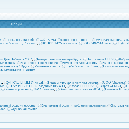
Форум
у
,
Доска объявлений!
,
Сайт Круга
,
Спорт, спорт, спорт!
,
Музыкальная шкатулк
овь и боль моя, Россия...
,
КОНСИЛИУМ взрослых
,
КОНСИЛИУМ юных
,
Клуб Г
 к Дню Победы - 2007
,
Рождественские вечера Круга
,
Построение СЕБЯ
,
Добров
ий ветер»
,
Волшебное Приглашение
,
Чудес связующая нить
,
Вместе весело ша
есенный клуб Круга
,
Работаем вместе
,
Клуб Связистов Круга
,
Политический кл
Комментарии по детям
..
,
У-ПРАВЛЕНИЕ! Учимся!
,
Педагогическая и научная работа
,
ООО "Варежка"
,
ния
,
ПРИЧИНЫ и ЦЕЛИ создания ШКОЛЫ
,
Образ РЕБЕНКА
,
Образ СЕМЬИ
,
О
,
Бизнес-проекты
,
SWOT анализ
,
Олимпийский комитет ЛОИ
,
Большие Игры
,
альный офис - персонал
,
Виртуальный офис - проблемы управления
,
Виртуальны
азов
,
Сценарная группа