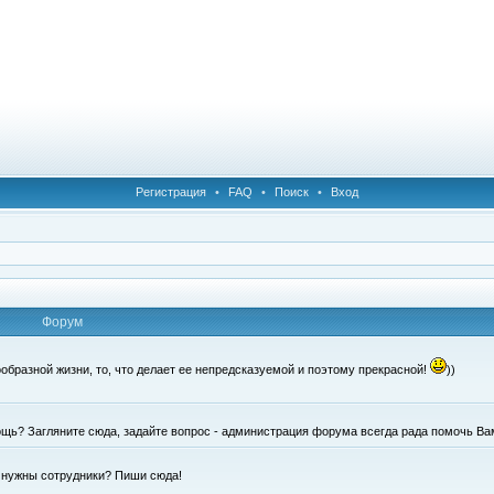
Регистрация
•
FAQ
•
Поиск
•
Вход
Форум
образной жизни, то, что делает ее непредсказуемой и поэтому прекрасной!
))
щь? Загляните сюда, задайте вопрос - администрация форума всегда рада помочь Ва
е нужны сотрудники? Пиши сюда!