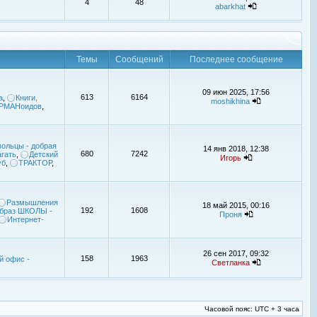
4
48
abarkhat
Темы
Сообщений
Последнее сообщение
09 июн 2025, 17:56
613
6164
а
,
Книги,
moshikhina
УРМАНоидов
,
ольцы - добрая
14 янв 2018, 12:38
680
7242
гать
,
Детский
Игорь
уб
,
ТРАКТОР
,
Размышления
18 май 2015, 00:16
192
1608
браз ШКОЛЫ -
Проня
Интернет-
26 сен 2017, 09:32
158
1963
й офис -
Светланка
Часовой пояс: UTC + 3 часа