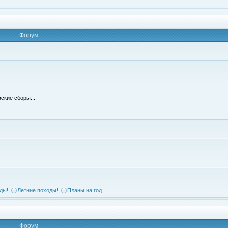
Форум
ские сборы...
ды!
,
Летние походы!
,
Планы на год.
Форум