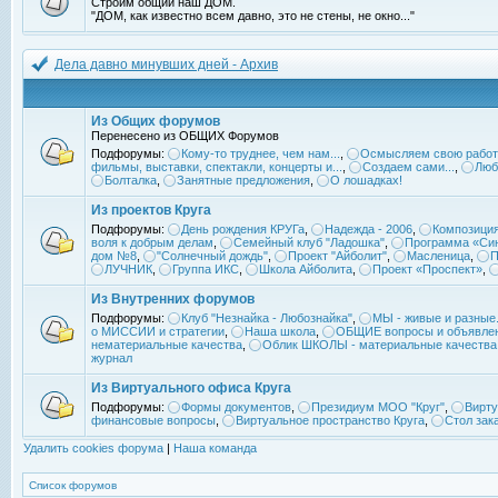
Строим общий наш ДОМ.
"ДОМ, как известно всем давно, это не стены, не окно..."
Дела давно минувших дней - Архив
Из Общих форумов
Перенесено из ОБЩИХ Форумов
Подфорумы:
Кому-то труднее, чем нам...
,
Осмысляем свою работ
фильмы, выставки, спектакли, концерты и...
,
Создаем сами...
,
Люб
Болталка
,
Занятные предложения
,
О лошадках!
Из проектов Круга
Подфорумы:
День рождения КРУГа
,
Надежда - 2006
,
Композиция
воля к добрым делам
,
Семейный клуб "Ладошка"
,
Программа «Син
дом №8
,
"Солнечный дождь"
,
Проект "Айболит"
,
Масленица
,
П
ЛУЧНИК
,
Группа ИКС
,
Школа Айболита
,
Проект «Проспект»
,
Из Внутренних форумов
Подфорумы:
Клуб "Незнайка - Любознайка"
,
МЫ - живые и разные.
о МИССИИ и стратегии
,
Наша школа
,
ОБЩИЕ вопросы и объявле
нематериальные качества
,
Облик ШКОЛЫ - материальные качества
журнал
Из Виртуального офиса Круга
Подфорумы:
Формы документов
,
Президиум МОО "Круг"
,
Вирту
финансовые вопросы
,
Виртуальное пространство Круга
,
Стол зак
Удалить cookies форума
|
Наша команда
Список форумов