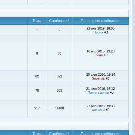
Темы
Сообщений
Последнее сообщение
22 янв 2019, 18:05
1
2
Проня
16 апр 2015, 13:23
8
58
Елена
20 фев 2020, 19:24
62
822
Superwit
21 июн 2016, 16:12
78
553
Папина дочка
27 апр 2026, 19:35
917
11488
Алексей
Темы
Сообщений
Последнее сообщение