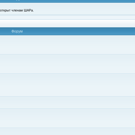
п открыт членам ШАРа.
Форум