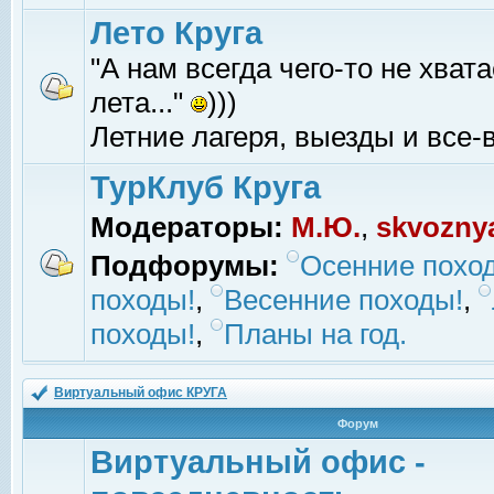
Лето Круга
"А нам всегда чего-то не хвата
лета..."
)))
Летние лагеря, выезды и все-в
ТурКлуб Круга
Модераторы:
М.Ю.
,
skvozny
Подфорумы:
Осенние похо
походы!
,
Весенние походы!
,
походы!
,
Планы на год.
Виртуальный офис КРУГА
Форум
Виртуальный офис -