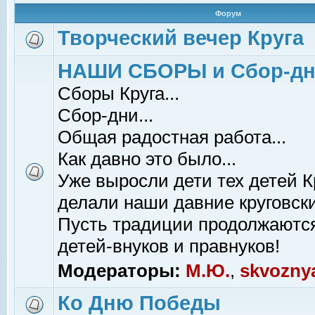
Форум
Творческий вечер Круга
НАШИ СБОРЫ и Сбор-д
Сборы Круга...
Сбор-дни...
Общая радостная работа...
Как давно это было...
Уже выросли дети тех детей К
делали наши давние круговски
Пусть традиции продолжаютс
детей-внуков и правнуков!
Модераторы:
М.Ю.
,
skvozny
Ко Дню Победы