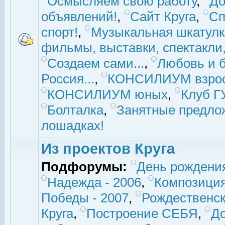
Осмысляем свою работу
,
До
объявлений!
,
Сайт Круга
,
Сп
спорт!
,
Музыкальная шкатулк
фильмы, выставки, спектакли, 
Создаем сами...
,
Любовь и б
Россия...
,
КОНСИЛИУМ взро
КОНСИЛИУМ юных
,
Клуб 
Болталка
,
Занятные предло
лошадках!
Из проектов Круга
Подфорумы:
День рождени
Надежда - 2006
,
Композиция
Победы - 2007
,
Рождественск
Круга
,
Построение СЕБЯ
,
До