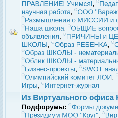
ПРАВЛЕНИЕ! Учимся!
,
Педаг
научная работа
,
ООО "Вареж
Размышления о МИССИИ и с
Наша школа
,
ОБЩИЕ вопро
объявления
,
ПРИЧИНЫ и ЦЕ
ШКОЛЫ
,
Образ РЕБЕНКА
,
Образ ШКОЛЫ - нематериаль
Облик ШКОЛЫ - материальны
Бизнес-проекты
,
SWOT ана
Олимпийский комитет ЛОИ
,
Игры
,
Интернет-журнал
Из Виртуального офиса 
Подфорумы:
Формы докуме
Президиум МОО "Круг"
,
Вир