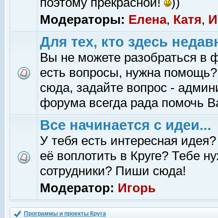
поэтому прекрасной!
))
Модераторы:
Елена
,
Катя
,
И
Для тех, кто здесь недав
Вы не можете разобраться в 
есть вопросы, нужна помощь?
сюда, задайте вопрос - адми
форума всегда рада помочь В
Все начинается с идеи...
У тебя есть интересная идея?
её воплотить в Круге? Тебе н
сотрудники? Пиши сюда!
Модератор:
Игорь
Программы и проекты Круга