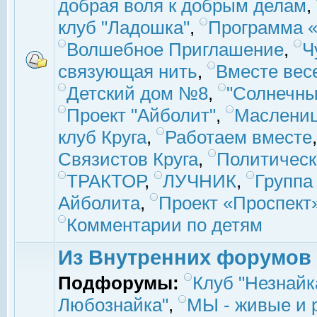
добрая воля к добрым делам
,
клуб "Ладошка"
,
Программа «
Волшебное Приглашение
,
Ч
связующая нить
,
Вместе вес
Детский дом №8
,
"Солнечны
Проект "Айболит"
,
Маслени
клуб Круга
,
Работаем вместе
Связистов Круга
,
Политическ
ТРАКТОР
,
ЛУЧНИК
,
Группа
Айболита
,
Проект «Проспект
Комментарии по детям
Из Внутренних форумов
Подфорумы:
Клуб "Незнайк
Любознайка"
,
МЫ - живые и р