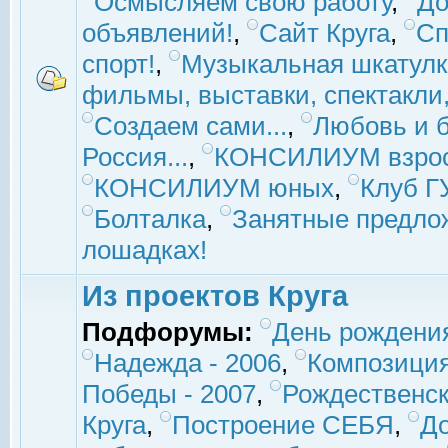
Осмысляем свою работу
,
До
объявлений!
,
Сайт Круга
,
Сп
спорт!
,
Музыкальная шкатулк
фильмы, выставки, спектакли, 
Создаем сами...
,
Любовь и б
Россия...
,
КОНСИЛИУМ взро
КОНСИЛИУМ юных
,
Клуб 
Болталка
,
Занятные предло
лошадках!
Из проектов Круга
Подфорумы:
День рождени
Надежда - 2006
,
Композиция
Победы - 2007
,
Рождественск
Круга
,
Построение СЕБЯ
,
До