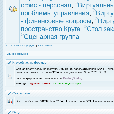
офис - персонал
,
Виртуальны
проблемы управления
,
Вирт
- финансовые вопросы
,
Вирт
пространство Круга
,
Стол зак
Сценарная группа
Удалить cookies форума
|
Наша команда
Список форумов
Кто сейчас на форуме
Сейчас посетителей на форуме:
775
, из них зарегистрированных: 1, 0 скр
Больше всего посетителей (
3614
) на форуме было 03 авг 2026, 06:33
Зарегистрированные пользователи:
Baidu [Spider]
Легенда ::
Администраторы
,
Главные модераторы
Статистика
Всего сообщений:
36290
| Тем:
3154
| Пользователей:
599
| Новый пользов
Вход