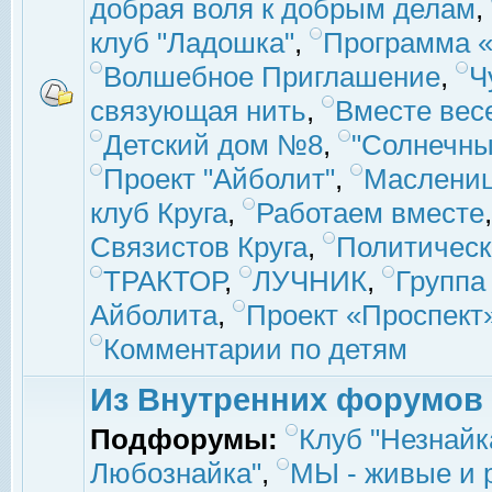
добрая воля к добрым делам
,
клуб "Ладошка"
,
Программа «
Волшебное Приглашение
,
Ч
связующая нить
,
Вместе вес
Детский дом №8
,
"Солнечны
Проект "Айболит"
,
Маслени
клуб Круга
,
Работаем вместе
Связистов Круга
,
Политическ
ТРАКТОР
,
ЛУЧНИК
,
Группа
Айболита
,
Проект «Проспект
Комментарии по детям
Из Внутренних форумов
Подфорумы:
Клуб "Незнайк
Любознайка"
,
МЫ - живые и р