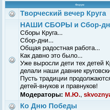
Форум
Творческий вечер Круга
НАШИ СБОРЫ и Сбор-д
Сборы Круга...
Сбор-дни...
Общая радостная работа...
Как давно это было...
Уже выросли дети тех детей К
делали наши давние круговски
Пусть традиции продолжаютс
детей-внуков и правнуков!
Модераторы:
М.Ю.
,
skvozny
Ко Дню Победы