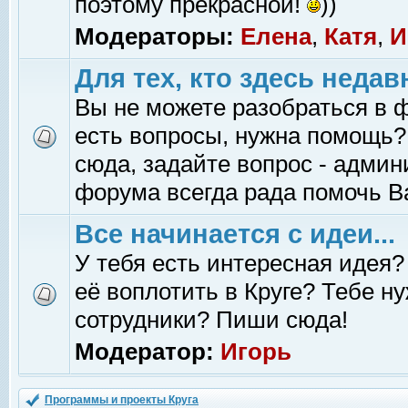
поэтому прекрасной!
))
Модераторы:
Елена
,
Катя
,
И
Для тех, кто здесь недав
Вы не можете разобраться в 
есть вопросы, нужна помощь?
сюда, задайте вопрос - адми
форума всегда рада помочь В
Все начинается с идеи...
У тебя есть интересная идея?
её воплотить в Круге? Тебе н
сотрудники? Пиши сюда!
Модератор:
Игорь
Программы и проекты Круга