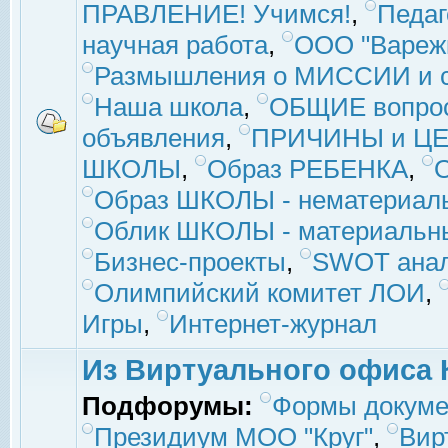
ПРАВЛЕНИЕ! Учимся!
,
Педаг
научная работа
,
ООО "Вареж
Размышления о МИССИИ и с
Наша школа
,
ОБЩИЕ вопро
объявления
,
ПРИЧИНЫ и ЦЕ
ШКОЛЫ
,
Образ РЕБЕНКА
,
Образ ШКОЛЫ - нематериаль
Облик ШКОЛЫ - материальны
Бизнес-проекты
,
SWOT ана
Олимпийский комитет ЛОИ
,
Игры
,
Интернет-журнал
Из Виртуального офиса 
Подфорумы:
Формы докуме
Президиум МОО "Круг"
,
Вир