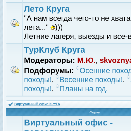
Лето Круга
"А нам всегда чего-то не хвата
лета..."
)))
Летние лагеря, выезды и все-в
ТурКлуб Круга
Модераторы:
М.Ю.
,
skvozny
Подфорумы:
Осенние похо
походы!
,
Весенние походы!
,
походы!
,
Планы на год.
Виртуальный офис КРУГА
Форум
Виртуальный офис -