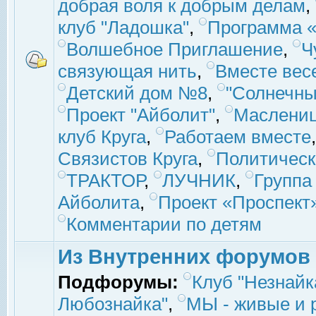
добрая воля к добрым делам
,
клуб "Ладошка"
,
Программа «
Волшебное Приглашение
,
Ч
связующая нить
,
Вместе вес
Детский дом №8
,
"Солнечны
Проект "Айболит"
,
Маслени
клуб Круга
,
Работаем вместе
Связистов Круга
,
Политическ
ТРАКТОР
,
ЛУЧНИК
,
Группа
Айболита
,
Проект «Проспект
Комментарии по детям
Из Внутренних форумов
Подфорумы:
Клуб "Незнайк
Любознайка"
,
МЫ - живые и р