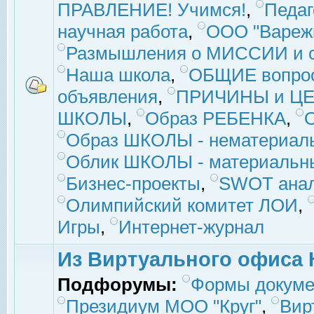
ПРАВЛЕНИЕ! Учимся!
,
Педаг
научная работа
,
ООО "Вареж
Размышления о МИССИИ и с
Наша школа
,
ОБЩИЕ вопро
объявления
,
ПРИЧИНЫ и ЦЕ
ШКОЛЫ
,
Образ РЕБЕНКА
,
Образ ШКОЛЫ - нематериаль
Облик ШКОЛЫ - материальны
Бизнес-проекты
,
SWOT ана
Олимпийский комитет ЛОИ
,
Игры
,
Интернет-журнал
Из Виртуального офиса 
Подфорумы:
Формы докуме
Президиум МОО "Круг"
,
Вир