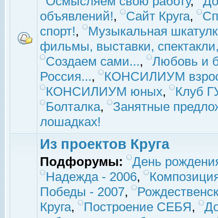
Осмысляем свою работу
,
До
объявлений!
,
Сайт Круга
,
Сп
спорт!
,
Музыкальная шкатулк
фильмы, выставки, спектакли, 
Создаем сами...
,
Любовь и б
Россия...
,
КОНСИЛИУМ взро
КОНСИЛИУМ юных
,
Клуб 
Болталка
,
Занятные предло
лошадках!
Из проектов Круга
Подфорумы:
День рождени
Надежда - 2006
,
Композиция
Победы - 2007
,
Рождественск
Круга
,
Построение СЕБЯ
,
До