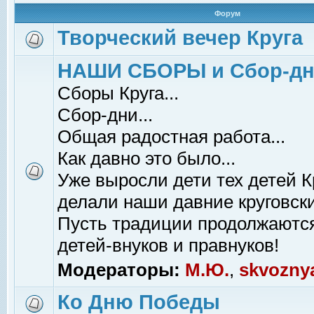
Форум
Творческий вечер Круга
НАШИ СБОРЫ и Сбор-д
Сборы Круга...
Сбор-дни...
Общая радостная работа...
Как давно это было...
Уже выросли дети тех детей К
делали наши давние круговски
Пусть традиции продолжаютс
детей-внуков и правнуков!
Модераторы:
М.Ю.
,
skvozny
Ко Дню Победы