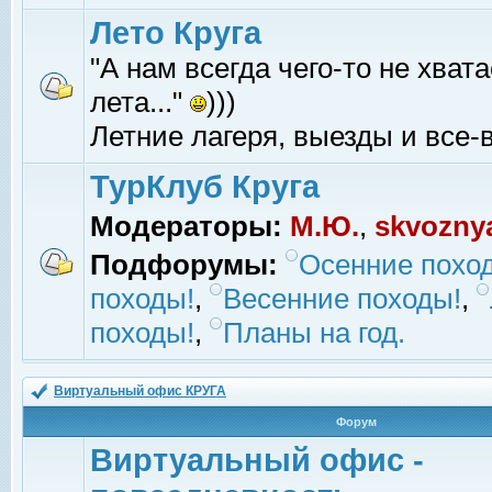
Лето Круга
"А нам всегда чего-то не хвата
лета..."
)))
Летние лагеря, выезды и все-в
ТурКлуб Круга
Модераторы:
М.Ю.
,
skvozny
Подфорумы:
Осенние похо
походы!
,
Весенние походы!
,
походы!
,
Планы на год.
Виртуальный офис КРУГА
Форум
Виртуальный офис -