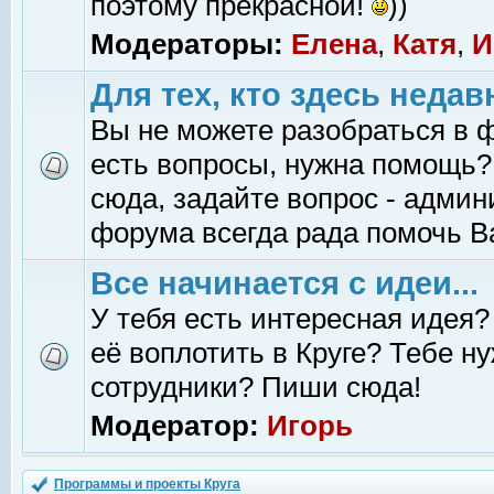
поэтому прекрасной!
))
Модераторы:
Елена
,
Катя
,
И
Для тех, кто здесь недав
Вы не можете разобраться в 
есть вопросы, нужна помощь?
сюда, задайте вопрос - адми
форума всегда рада помочь В
Все начинается с идеи...
У тебя есть интересная идея?
её воплотить в Круге? Тебе н
сотрудники? Пиши сюда!
Модератор:
Игорь
Программы и проекты Круга