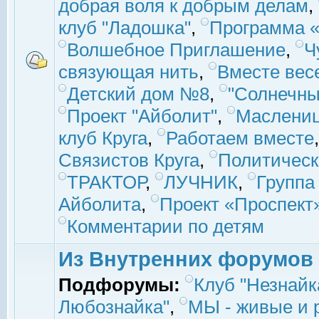
добрая воля к добрым делам
,
клуб "Ладошка"
,
Программа «
Волшебное Приглашение
,
Ч
связующая нить
,
Вместе вес
Детский дом №8
,
"Солнечны
Проект "Айболит"
,
Маслени
клуб Круга
,
Работаем вместе
Связистов Круга
,
Политическ
ТРАКТОР
,
ЛУЧНИК
,
Группа
Айболита
,
Проект «Проспект
Комментарии по детям
Из Внутренних форумов
Подфорумы:
Клуб "Незнайк
Любознайка"
,
МЫ - живые и р