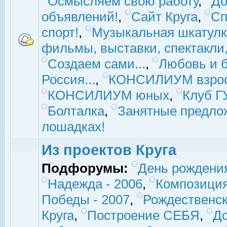
Осмысляем свою работу
,
До
объявлений!
,
Сайт Круга
,
Сп
спорт!
,
Музыкальная шкатулк
фильмы, выставки, спектакли, 
Создаем сами...
,
Любовь и б
Россия...
,
КОНСИЛИУМ взро
КОНСИЛИУМ юных
,
Клуб 
Болталка
,
Занятные предло
лошадках!
Из проектов Круга
Подфорумы:
День рождени
Надежда - 2006
,
Композиция
Победы - 2007
,
Рождественск
Круга
,
Построение СЕБЯ
,
До