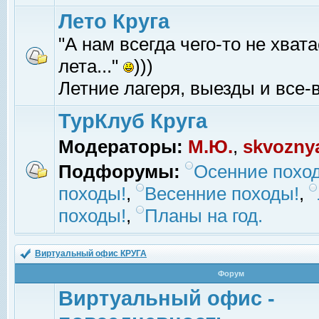
Лето Круга
"А нам всегда чего-то не хвата
лета..."
)))
Летние лагеря, выезды и все-в
ТурКлуб Круга
Модераторы:
М.Ю.
,
skvozny
Подфорумы:
Осенние похо
походы!
,
Весенние походы!
,
походы!
,
Планы на год.
Виртуальный офис КРУГА
Форум
Виртуальный офис -