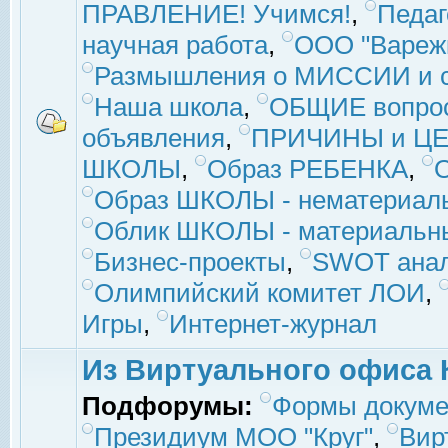
ПРАВЛЕНИЕ! Учимся!
,
Педаг
научная работа
,
ООО "Вареж
Размышления о МИССИИ и с
Наша школа
,
ОБЩИЕ вопро
объявления
,
ПРИЧИНЫ и ЦЕ
ШКОЛЫ
,
Образ РЕБЕНКА
,
Образ ШКОЛЫ - нематериаль
Облик ШКОЛЫ - материальны
Бизнес-проекты
,
SWOT ана
Олимпийский комитет ЛОИ
,
Игры
,
Интернет-журнал
Из Виртуального офиса 
Подфорумы:
Формы докуме
Президиум МОО "Круг"
,
Вир