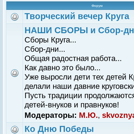
Форум
Творческий вечер Круга
НАШИ СБОРЫ и Сбор-д
Сборы Круга...
Сбор-дни...
Общая радостная работа...
Как давно это было...
Уже выросли дети тех детей К
делали наши давние круговски
Пусть традиции продолжаютс
детей-внуков и правнуков!
Модераторы:
М.Ю.
,
skvozny
Ко Дню Победы