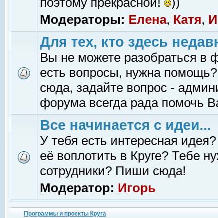
поэтому прекрасной!
))
Модераторы:
Елена
,
Катя
,
И
Для тех, кто здесь недав
Вы не можете разобраться в 
есть вопросы, нужна помощь?
сюда, задайте вопрос - адми
форума всегда рада помочь В
Все начинается с идеи...
У тебя есть интересная идея?
её воплотить в Круге? Тебе н
сотрудники? Пиши сюда!
Модератор:
Игорь
Программы и проекты Круга