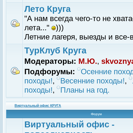
Лето Круга
"А нам всегда чего-то не хвата
лета..."
)))
Летние лагеря, выезды и все-в
ТурКлуб Круга
Модераторы:
М.Ю.
,
skvozny
Подфорумы:
Осенние похо
походы!
,
Весенние походы!
,
походы!
,
Планы на год.
Виртуальный офис КРУГА
Форум
Виртуальный офис -