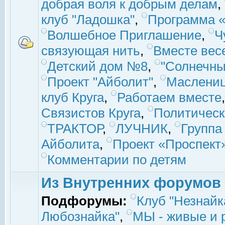
добрая воля к добрым делам
,
клуб "Ладошка"
,
Программа «
Волшебное Приглашение
,
Ч
связующая нить
,
Вместе вес
Детский дом №8
,
"Солнечны
Проект "Айболит"
,
Маслени
клуб Круга
,
Работаем вместе
Связистов Круга
,
Политическ
ТРАКТОР
,
ЛУЧНИК
,
Группа
Айболита
,
Проект «Проспект
Комментарии по детям
Из Внутренних форумов
Подфорумы:
Клуб "Незнайк
Любознайка"
,
МЫ - живые и р