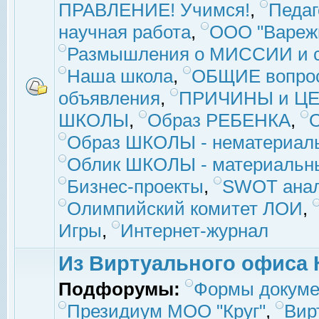
ПРАВЛЕНИЕ! Учимся!
,
Педаг
научная работа
,
ООО "Вареж
Размышления о МИССИИ и с
Наша школа
,
ОБЩИЕ вопро
объявления
,
ПРИЧИНЫ и ЦЕ
ШКОЛЫ
,
Образ РЕБЕНКА
,
Образ ШКОЛЫ - нематериаль
Облик ШКОЛЫ - материальны
Бизнес-проекты
,
SWOT ана
Олимпийский комитет ЛОИ
,
Игры
,
Интернет-журнал
Из Виртуального офиса 
Подфорумы:
Формы докуме
Президиум МОО "Круг"
,
Вир