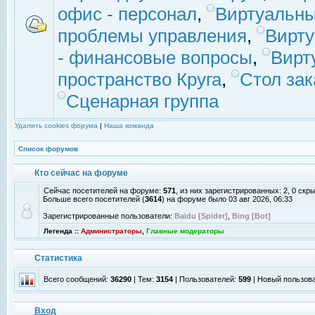
офис - персонал
,
Виртуальны
проблемы управления
,
Вирт
- финансовые вопросы
,
Вирт
пространство Круга
,
Стол зак
Сценарная группа
Удалить cookies форума
|
Наша команда
Список форумов
Кто сейчас на форуме
Сейчас посетителей на форуме:
571
, из них зарегистрированных: 2, 0 скр
Больше всего посетителей (
3614
) на форуме было 03 авг 2026, 06:33
Зарегистрированные пользователи:
Baidu [Spider]
,
Bing [Bot]
Легенда ::
Администраторы
,
Главные модераторы
Статистика
Всего сообщений:
36290
| Тем:
3154
| Пользователей:
599
| Новый пользов
Вход