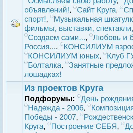
Осмысляем свою работу
,
До
объявлений!
,
Сайт Круга
,
Сп
спорт!
,
Музыкальная шкатулк
фильмы, выставки, спектакли, 
Создаем сами...
,
Любовь и б
Россия...
,
КОНСИЛИУМ взро
КОНСИЛИУМ юных
,
Клуб 
Болталка
,
Занятные предло
лошадках!
Из проектов Круга
Подфорумы:
День рождени
Надежда - 2006
,
Композиция
Победы - 2007
,
Рождественск
Круга
,
Построение СЕБЯ
,
До