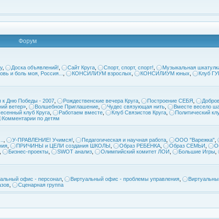
Форум
у
,
Доска объявлений!
,
Сайт Круга
,
Спорт, спорт, спорт!
,
Музыкальная шкатулк
овь и боль моя, Россия...
,
КОНСИЛИУМ взрослых
,
КОНСИЛИУМ юных
,
Клуб Г
 к Дню Победы - 2007
,
Рождественские вечера Круга
,
Построение СЕБЯ
,
Добров
ий ветер»
,
Волшебное Приглашение
,
Чудес связующая нить
,
Вместе весело ша
есенный клуб Круга
,
Работаем вместе
,
Клуб Связистов Круга
,
Политический кл
Комментарии по детям
..
,
У-ПРАВЛЕНИЕ! Учимся!
,
Педагогическая и научная работа
,
ООО "Варежка"
,
ния
,
ПРИЧИНЫ и ЦЕЛИ создания ШКОЛЫ
,
Образ РЕБЕНКА
,
Образ СЕМЬИ
,
О
,
Бизнес-проекты
,
SWOT анализ
,
Олимпийский комитет ЛОИ
,
Большие Игры
,
альный офис - персонал
,
Виртуальный офис - проблемы управления
,
Виртуальны
азов
,
Сценарная группа