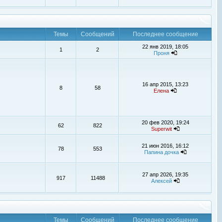
Темы
Сообщений
Последнее сообщение
22 янв 2019, 18:05
1
2
Проня
16 апр 2015, 13:23
8
58
Елена
20 фев 2020, 19:24
62
822
Superwit
21 июн 2016, 16:12
78
553
Папина дочка
27 апр 2026, 19:35
917
11488
Алексей
Темы
Сообщений
Последнее сообщение