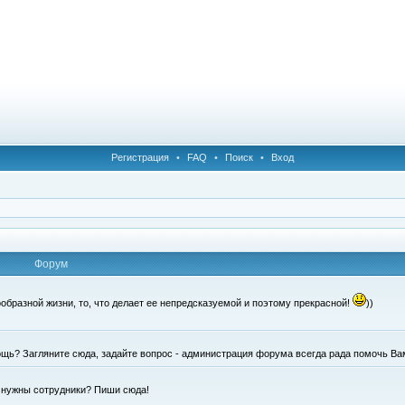
Регистрация
•
FAQ
•
Поиск
•
Вход
Форум
образной жизни, то, что делает ее непредсказуемой и поэтому прекрасной!
))
щь? Загляните сюда, задайте вопрос - администрация форума всегда рада помочь Ва
е нужны сотрудники? Пиши сюда!