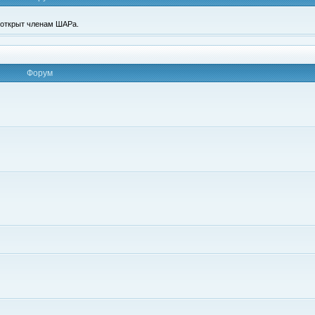
п открыт членам ШАРа.
Форум