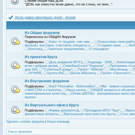
Строим общий наш ДОМ.
"ДОМ, как известно всем давно, это не стены, не окно..."
Дела давно минувших дней - Архив
Из Общих форумов
Перенесено из ОБЩИХ Форумов
Подфорумы:
Кому-то труднее, чем нам...
,
Осмысляем свою работ
фильмы, выставки, спектакли, концерты и...
,
Создаем сами...
,
Люб
Болталка
,
Занятные предложения
,
О лошадках!
Из проектов Круга
Подфорумы:
День рождения КРУГа
,
Надежда - 2006
,
Композиция
воля к добрым делам
,
Семейный клуб "Ладошка"
,
Программа «Син
дом №8
,
"Солнечный дождь"
,
Проект "Айболит"
,
Масленица
,
П
ЛУЧНИК
,
Группа ИКС
,
Школа Айболита
,
Проект «Проспект»
,
Из Внутренних форумов
Подфорумы:
Клуб "Незнайка - Любознайка"
,
МЫ - живые и разные.
о МИССИИ и стратегии
,
Наша школа
,
ОБЩИЕ вопросы и объявле
нематериальные качества
,
Облик ШКОЛЫ - материальные качества
журнал
Из Виртуального офиса Круга
Подфорумы:
Формы документов
,
Президиум МОО "Круг"
,
Вирту
финансовые вопросы
,
Виртуальное пространство Круга
,
Стол зак
Удалить cookies форума
|
Наша команда
Список форумов