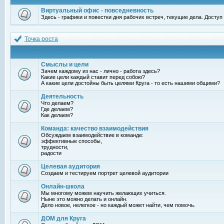
Виртуальный офис - повседневность
Здесь - графики и повестки дня рабочих встреч, текущие дела. Досту
Точка роста
Смыслы и цели
Зачем каждому из нас - лично - работа здесь?
Какие цели каждый ставит перед собою?
А какие цели достойны быть целями Круга - то есть нашими общими?
Деятельность
Что делаем?
Где делаем?
Как делаем?
Команда: качество взаимодействия
Обсуждаем взаимодействие в команде:
эффективные способы,
трудности,
радости
Целевая аудитория
Создаем и тестируем портрет целевой аудитории
Онлайн-школа
Мы многому можем научить желающих учиться.
Ныне это можно делать и онлайн.
Дело новое, нелегкое - но каждый может найти, чем помочь.
ДОМ для Круга