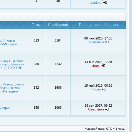
4
48
abarkhat
Темы
Сообщений
Последнее сообщение
09 июн 2025, 17:56
613
6164
а
,
Книги,
moshikhina
УРМАНоидов
,
ольцы - добрая
14 янв 2018, 12:38
680
7242
гать
,
Детский
Игорь
уб
,
ТРАКТОР
,
Размышления
18 май 2015, 00:16
192
1608
браз ШКОЛЫ -
Проня
Интернет-
26 сен 2017, 09:32
158
1963
й офис -
Светланка
Часовой пояс: UTC + 3 часа