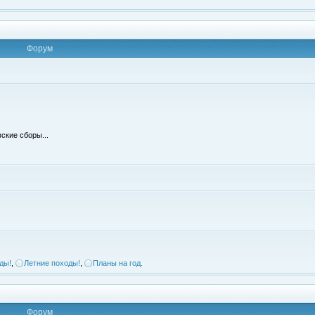
Форум
ские сборы...
ды!
,
Летние походы!
,
Планы на год.
Форум