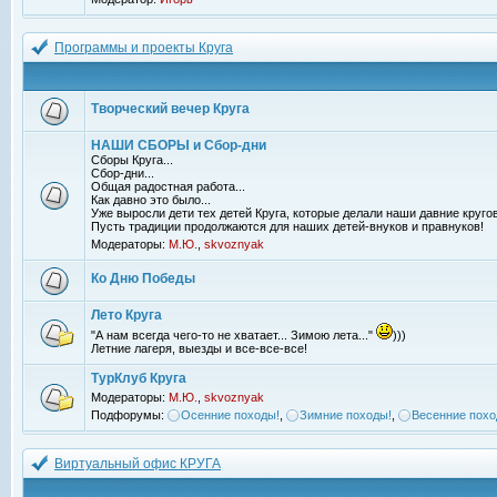
Программы и проекты Круга
Творческий вечер Круга
НАШИ СБОРЫ и Сбор-дни
Сборы Круга...
Сбор-дни...
Общая радостная работа...
Как давно это было...
Уже выросли дети тех детей Круга, которые делали наши давние кругов
Пусть традиции продолжаются для наших детей-внуков и правнуков!
Модераторы:
М.Ю.
,
skvoznyak
Ко Дню Победы
Лето Круга
"А нам всегда чего-то не хватает... Зимою лета..."
)))
Летние лагеря, выезды и все-все-все!
ТурКлуб Круга
Модераторы:
М.Ю.
,
skvoznyak
Подфорумы:
Осенние походы!
,
Зимние походы!
,
Весенние похо
Виртуальный офис КРУГА