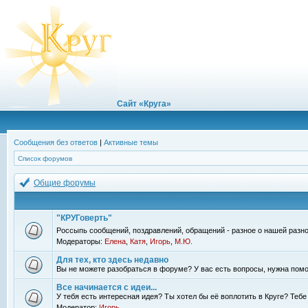
Сайт «Круга»
Сообщения без ответов
|
Активные темы
Список форумов
Общие форумы
"КРУГоверть"
Россыпь сообщений, поздравлений, обращений - разное о нашей разно
Модераторы:
Елена
,
Катя
,
Игорь
,
М.Ю.
Для тех, кто здесь недавно
Вы не можете разобраться в форуме? У вас есть вопросы, нужна помо
Все начинается с идеи...
У тебя есть интересная идея? Ты хотел бы её воплотить в Круге? Теб
Модератор:
Игорь