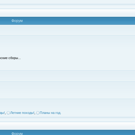
Форум
ские сборы...
ды!
,
Летние походы!
,
Планы на год.
Форум