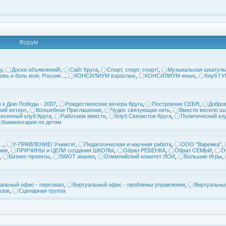
Форум
у
,
Доска объявлений!
,
Сайт Круга
,
Спорт, спорт, спорт!
,
Музыкальная шкатулк
овь и боль моя, Россия...
,
КОНСИЛИУМ взрослых
,
КОНСИЛИУМ юных
,
Клуб Г
 к Дню Победы - 2007
,
Рождественские вечера Круга
,
Построение СЕБЯ
,
Добров
ий ветер»
,
Волшебное Приглашение
,
Чудес связующая нить
,
Вместе весело ша
есенный клуб Круга
,
Работаем вместе
,
Клуб Связистов Круга
,
Политический кл
Комментарии по детям
..
,
У-ПРАВЛЕНИЕ! Учимся!
,
Педагогическая и научная работа
,
ООО "Варежка"
,
ния
,
ПРИЧИНЫ и ЦЕЛИ создания ШКОЛЫ
,
Образ РЕБЕНКА
,
Образ СЕМЬИ
,
О
,
Бизнес-проекты
,
SWOT анализ
,
Олимпийский комитет ЛОИ
,
Большие Игры
,
альный офис - персонал
,
Виртуальный офис - проблемы управления
,
Виртуальны
азов
,
Сценарная группа