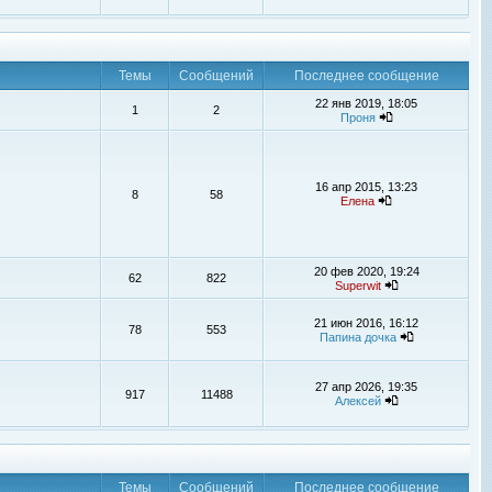
Темы
Сообщений
Последнее сообщение
22 янв 2019, 18:05
1
2
Проня
16 апр 2015, 13:23
8
58
Елена
20 фев 2020, 19:24
62
822
Superwit
21 июн 2016, 16:12
78
553
Папина дочка
27 апр 2026, 19:35
917
11488
Алексей
Темы
Сообщений
Последнее сообщение