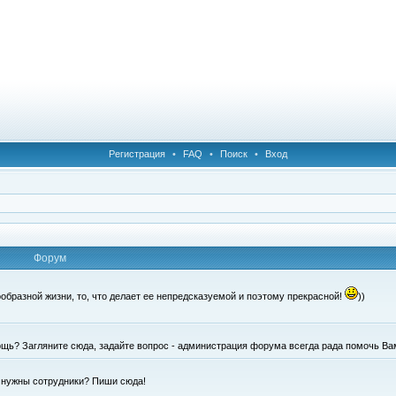
Регистрация
•
FAQ
•
Поиск
•
Вход
Форум
образной жизни, то, что делает ее непредсказуемой и поэтому прекрасной!
))
щь? Загляните сюда, задайте вопрос - администрация форума всегда рада помочь Ва
е нужны сотрудники? Пиши сюда!