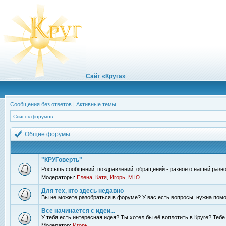
Сайт «Круга»
Сообщения без ответов
|
Активные темы
Список форумов
Общие форумы
"КРУГоверть"
Россыпь сообщений, поздравлений, обращений - разное о нашей разно
Модераторы:
Елена
,
Катя
,
Игорь
,
М.Ю.
Для тех, кто здесь недавно
Вы не можете разобраться в форуме? У вас есть вопросы, нужна помо
Все начинается с идеи...
У тебя есть интересная идея? Ты хотел бы её воплотить в Круге? Теб
Модератор:
Игорь