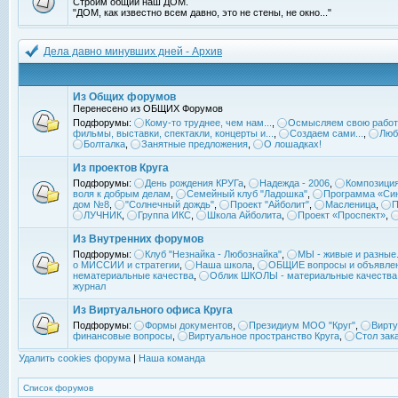
Строим общий наш ДОМ.
"ДОМ, как известно всем давно, это не стены, не окно..."
Дела давно минувших дней - Архив
Из Общих форумов
Перенесено из ОБЩИХ Форумов
Подфорумы:
Кому-то труднее, чем нам...
,
Осмысляем свою работ
фильмы, выставки, спектакли, концерты и...
,
Создаем сами...
,
Люб
Болталка
,
Занятные предложения
,
О лошадках!
Из проектов Круга
Подфорумы:
День рождения КРУГа
,
Надежда - 2006
,
Композиция
воля к добрым делам
,
Семейный клуб "Ладошка"
,
Программа «Син
дом №8
,
"Солнечный дождь"
,
Проект "Айболит"
,
Масленица
,
П
ЛУЧНИК
,
Группа ИКС
,
Школа Айболита
,
Проект «Проспект»
,
Из Внутренних форумов
Подфорумы:
Клуб "Незнайка - Любознайка"
,
МЫ - живые и разные.
о МИССИИ и стратегии
,
Наша школа
,
ОБЩИЕ вопросы и объявле
нематериальные качества
,
Облик ШКОЛЫ - материальные качества
журнал
Из Виртуального офиса Круга
Подфорумы:
Формы документов
,
Президиум МОО "Круг"
,
Вирту
финансовые вопросы
,
Виртуальное пространство Круга
,
Стол зак
Удалить cookies форума
|
Наша команда
Список форумов