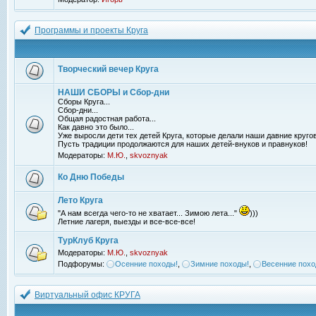
Программы и проекты Круга
Творческий вечер Круга
НАШИ СБОРЫ и Сбор-дни
Сборы Круга...
Сбор-дни...
Общая радостная работа...
Как давно это было...
Уже выросли дети тех детей Круга, которые делали наши давние кругов
Пусть традиции продолжаются для наших детей-внуков и правнуков!
Модераторы:
М.Ю.
,
skvoznyak
Ко Дню Победы
Лето Круга
"А нам всегда чего-то не хватает... Зимою лета..."
)))
Летние лагеря, выезды и все-все-все!
ТурКлуб Круга
Модераторы:
М.Ю.
,
skvoznyak
Подфорумы:
Осенние походы!
,
Зимние походы!
,
Весенние похо
Виртуальный офис КРУГА