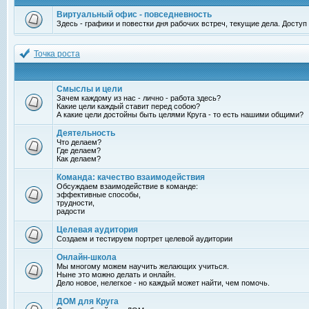
Виртуальный офис - повседневность
Здесь - графики и повестки дня рабочих встреч, текущие дела. Досту
Точка роста
Смыслы и цели
Зачем каждому из нас - лично - работа здесь?
Какие цели каждый ставит перед собою?
А какие цели достойны быть целями Круга - то есть нашими общими?
Деятельность
Что делаем?
Где делаем?
Как делаем?
Команда: качество взаимодействия
Обсуждаем взаимодействие в команде:
эффективные способы,
трудности,
радости
Целевая аудитория
Создаем и тестируем портрет целевой аудитории
Онлайн-школа
Мы многому можем научить желающих учиться.
Ныне это можно делать и онлайн.
Дело новое, нелегкое - но каждый может найти, чем помочь.
ДОМ для Круга