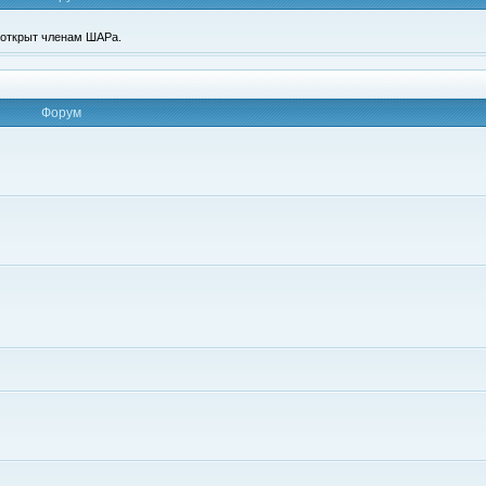
п открыт членам ШАРа.
Форум