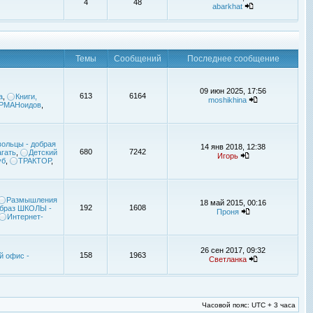
4
48
abarkhat
Темы
Сообщений
Последнее сообщение
09 июн 2025, 17:56
613
6164
а
,
Книги,
moshikhina
УРМАНоидов
,
ольцы - добрая
14 янв 2018, 12:38
680
7242
гать
,
Детский
Игорь
уб
,
ТРАКТОР
,
Размышления
18 май 2015, 00:16
192
1608
браз ШКОЛЫ -
Проня
Интернет-
26 сен 2017, 09:32
158
1963
й офис -
Светланка
Часовой пояс: UTC + 3 часа