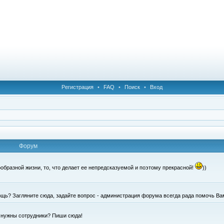
Регистрация
•
FAQ
•
Поиск
•
Вход
Форум
образной жизни, то, что делает ее непредсказуемой и поэтому прекрасной!
))
щь? Загляните сюда, задайте вопрос - администрация форума всегда рада помочь Ва
е нужны сотрудники? Пиши сюда!