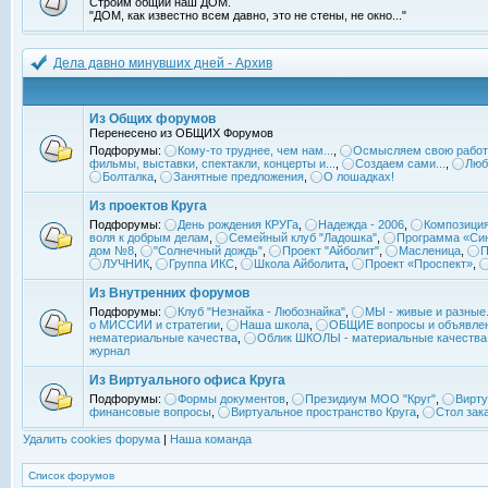
Строим общий наш ДОМ.
"ДОМ, как известно всем давно, это не стены, не окно..."
Дела давно минувших дней - Архив
Из Общих форумов
Перенесено из ОБЩИХ Форумов
Подфорумы:
Кому-то труднее, чем нам...
,
Осмысляем свою работ
фильмы, выставки, спектакли, концерты и...
,
Создаем сами...
,
Люб
Болталка
,
Занятные предложения
,
О лошадках!
Из проектов Круга
Подфорумы:
День рождения КРУГа
,
Надежда - 2006
,
Композиция
воля к добрым делам
,
Семейный клуб "Ладошка"
,
Программа «Син
дом №8
,
"Солнечный дождь"
,
Проект "Айболит"
,
Масленица
,
П
ЛУЧНИК
,
Группа ИКС
,
Школа Айболита
,
Проект «Проспект»
,
Из Внутренних форумов
Подфорумы:
Клуб "Незнайка - Любознайка"
,
МЫ - живые и разные.
о МИССИИ и стратегии
,
Наша школа
,
ОБЩИЕ вопросы и объявле
нематериальные качества
,
Облик ШКОЛЫ - материальные качества
журнал
Из Виртуального офиса Круга
Подфорумы:
Формы документов
,
Президиум МОО "Круг"
,
Вирту
финансовые вопросы
,
Виртуальное пространство Круга
,
Стол зак
Удалить cookies форума
|
Наша команда
Список форумов