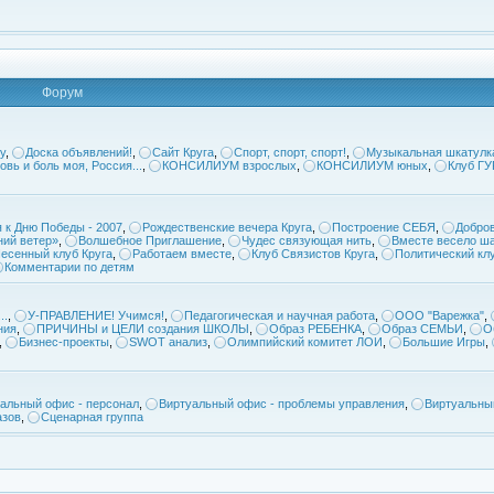
Форум
у
,
Доска объявлений!
,
Сайт Круга
,
Спорт, спорт, спорт!
,
Музыкальная шкатулк
овь и боль моя, Россия...
,
КОНСИЛИУМ взрослых
,
КОНСИЛИУМ юных
,
Клуб Г
 к Дню Победы - 2007
,
Рождественские вечера Круга
,
Построение СЕБЯ
,
Добров
ий ветер»
,
Волшебное Приглашение
,
Чудес связующая нить
,
Вместе весело ша
есенный клуб Круга
,
Работаем вместе
,
Клуб Связистов Круга
,
Политический кл
Комментарии по детям
..
,
У-ПРАВЛЕНИЕ! Учимся!
,
Педагогическая и научная работа
,
ООО "Варежка"
,
ния
,
ПРИЧИНЫ и ЦЕЛИ создания ШКОЛЫ
,
Образ РЕБЕНКА
,
Образ СЕМЬИ
,
О
,
Бизнес-проекты
,
SWOT анализ
,
Олимпийский комитет ЛОИ
,
Большие Игры
,
альный офис - персонал
,
Виртуальный офис - проблемы управления
,
Виртуальны
азов
,
Сценарная группа