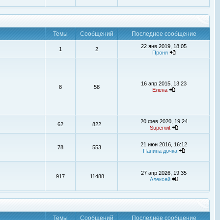
Темы
Сообщений
Последнее сообщение
22 янв 2019, 18:05
1
2
Проня
16 апр 2015, 13:23
8
58
Елена
20 фев 2020, 19:24
62
822
Superwit
21 июн 2016, 16:12
78
553
Папина дочка
27 апр 2026, 19:35
917
11488
Алексей
Темы
Сообщений
Последнее сообщение