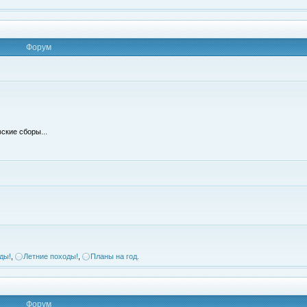
Форум
ские сборы...
ды!
,
Летние походы!
,
Планы на год.
Форум