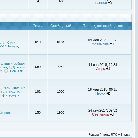
4
48
abarkhat
Темы
Сообщений
Последнее сообщение
09 июн 2025, 17:56
613
6164
а
,
Книги,
moshikhina
УРМАНоидов
,
ольцы - добрая
14 янв 2018, 12:38
680
7242
гать
,
Детский
Игорь
уб
,
ТРАКТОР
,
Размышления
18 май 2015, 00:16
192
1608
браз ШКОЛЫ -
Проня
Интернет-
26 сен 2017, 09:32
158
1963
й офис -
Светланка
Часовой пояс: UTC + 3 часа