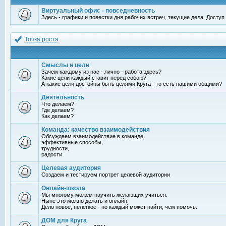
Виртуальный офис - повседневность
Здесь - графики и повестки дня рабочих встреч, текущие дела. Досту
Точка роста
Смыслы и цели
Зачем каждому из нас - лично - работа здесь?
Какие цели каждый ставит перед собою?
А какие цели достойны быть целями Круга - то есть нашими общими?
Деятельность
Что делаем?
Где делаем?
Как делаем?
Команда: качество взаимодействия
Обсуждаем взаимодействие в команде:
эффективные способы,
трудности,
радости
Целевая аудитория
Создаем и тестируем портрет целевой аудитории
Онлайн-школа
Мы многому можем научить желающих учиться.
Ныне это можно делать и онлайн.
Дело новое, нелегкое - но каждый может найти, чем помочь.
ДОМ для Круга