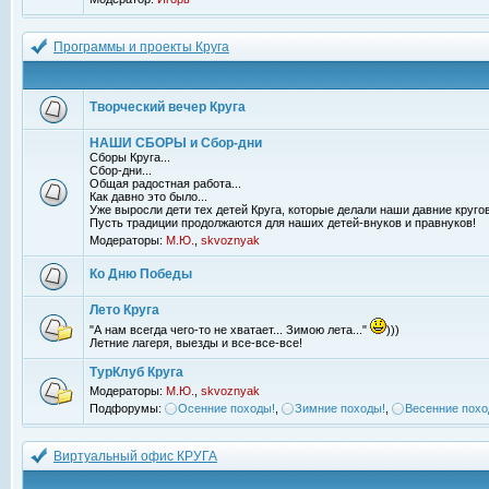
Программы и проекты Круга
Творческий вечер Круга
НАШИ СБОРЫ и Сбор-дни
Сборы Круга...
Сбор-дни...
Общая радостная работа...
Как давно это было...
Уже выросли дети тех детей Круга, которые делали наши давние кругов
Пусть традиции продолжаются для наших детей-внуков и правнуков!
Модераторы:
М.Ю.
,
skvoznyak
Ко Дню Победы
Лето Круга
"А нам всегда чего-то не хватает... Зимою лета..."
)))
Летние лагеря, выезды и все-все-все!
ТурКлуб Круга
Модераторы:
М.Ю.
,
skvoznyak
Подфорумы:
Осенние походы!
,
Зимние походы!
,
Весенние похо
Виртуальный офис КРУГА