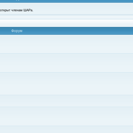
п открыт членам ШАРа.
Форум