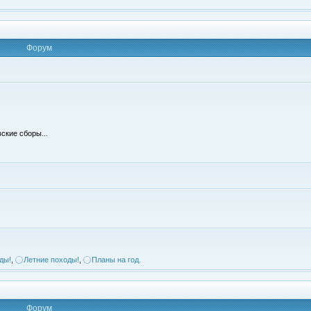
Форум
ские сборы...
ды!
,
Летние походы!
,
Планы на год.
Форум