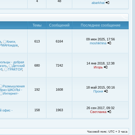
4
48
abarkhat
Темы
Сообщений
Последнее сообщение
09 июн 2025, 17:56
613
6164
а
,
Книги,
moshikhina
УРМАНоидов
,
ольцы - добрая
14 янв 2018, 12:38
680
7242
гать
,
Детский
Игорь
уб
,
ТРАКТОР
,
Размышления
18 май 2015, 00:16
192
1608
браз ШКОЛЫ -
Проня
Интернет-
26 сен 2017, 09:32
158
1963
й офис -
Светланка
Часовой пояс: UTC + 3 часа