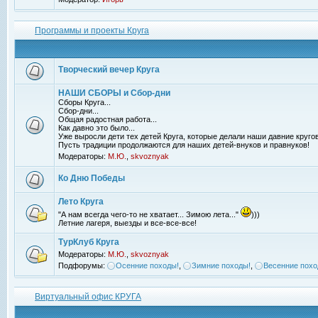
Программы и проекты Круга
Творческий вечер Круга
НАШИ СБОРЫ и Сбор-дни
Сборы Круга...
Сбор-дни...
Общая радостная работа...
Как давно это было...
Уже выросли дети тех детей Круга, которые делали наши давние кругов
Пусть традиции продолжаются для наших детей-внуков и правнуков!
Модераторы:
М.Ю.
,
skvoznyak
Ко Дню Победы
Лето Круга
"А нам всегда чего-то не хватает... Зимою лета..."
)))
Летние лагеря, выезды и все-все-все!
ТурКлуб Круга
Модераторы:
М.Ю.
,
skvoznyak
Подфорумы:
Осенние походы!
,
Зимние походы!
,
Весенние похо
Виртуальный офис КРУГА