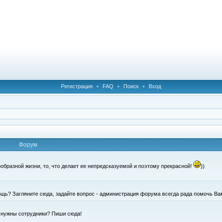
Регистрация
•
FAQ
•
Поиск
•
Вход
Форум
образной жизни, то, что делает ее непредсказуемой и поэтому прекрасной!
))
щь? Загляните сюда, задайте вопрос - администрация форума всегда рада помочь Ва
е нужны сотрудники? Пиши сюда!