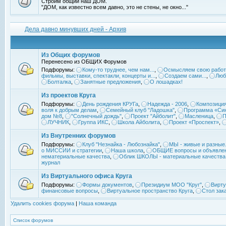
Строим общий наш ДОМ.
"ДОМ, как известно всем давно, это не стены, не окно..."
Дела давно минувших дней - Архив
Из Общих форумов
Перенесено из ОБЩИХ Форумов
Подфорумы:
Кому-то труднее, чем нам...
,
Осмысляем свою работ
фильмы, выставки, спектакли, концерты и...
,
Создаем сами...
,
Люб
Болталка
,
Занятные предложения
,
О лошадках!
Из проектов Круга
Подфорумы:
День рождения КРУГа
,
Надежда - 2006
,
Композиция
воля к добрым делам
,
Семейный клуб "Ладошка"
,
Программа «Син
дом №8
,
"Солнечный дождь"
,
Проект "Айболит"
,
Масленица
,
П
ЛУЧНИК
,
Группа ИКС
,
Школа Айболита
,
Проект «Проспект»
,
Из Внутренних форумов
Подфорумы:
Клуб "Незнайка - Любознайка"
,
МЫ - живые и разные.
о МИССИИ и стратегии
,
Наша школа
,
ОБЩИЕ вопросы и объявле
нематериальные качества
,
Облик ШКОЛЫ - материальные качества
журнал
Из Виртуального офиса Круга
Подфорумы:
Формы документов
,
Президиум МОО "Круг"
,
Вирту
финансовые вопросы
,
Виртуальное пространство Круга
,
Стол зак
Удалить cookies форума
|
Наша команда
Список форумов