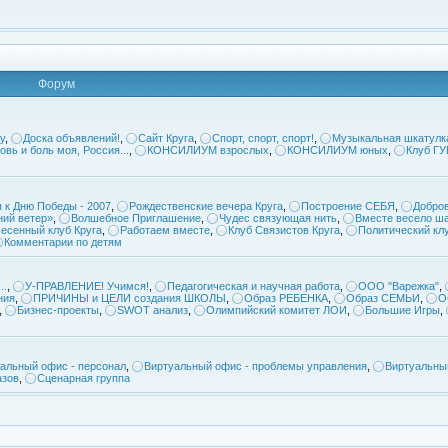
Форум
у
,
Доска объявлений!
,
Сайт Круга
,
Спорт, спорт, спорт!
,
Музыкальная шкатулк
овь и боль моя, Россия...
,
КОНСИЛИУМ взрослых
,
КОНСИЛИУМ юных
,
Клуб Г
 к Дню Победы - 2007
,
Рождественские вечера Круга
,
Построение СЕБЯ
,
Добров
ий ветер»
,
Волшебное Приглашение
,
Чудес связующая нить
,
Вместе весело ша
есенный клуб Круга
,
Работаем вместе
,
Клуб Связистов Круга
,
Политический кл
Комментарии по детям
..
,
У-ПРАВЛЕНИЕ! Учимся!
,
Педагогическая и научная работа
,
ООО "Варежка"
,
ния
,
ПРИЧИНЫ и ЦЕЛИ создания ШКОЛЫ
,
Образ РЕБЕНКА
,
Образ СЕМЬИ
,
О
,
Бизнес-проекты
,
SWOT анализ
,
Олимпийский комитет ЛОИ
,
Большие Игры
,
альный офис - персонал
,
Виртуальный офис - проблемы управления
,
Виртуальны
азов
,
Сценарная группа