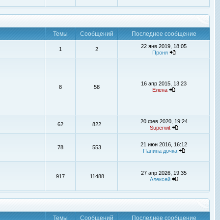
Темы
Сообщений
Последнее сообщение
22 янв 2019, 18:05
1
2
Проня
16 апр 2015, 13:23
8
58
Елена
20 фев 2020, 19:24
62
822
Superwit
21 июн 2016, 16:12
78
553
Папина дочка
27 апр 2026, 19:35
917
11488
Алексей
Темы
Сообщений
Последнее сообщение