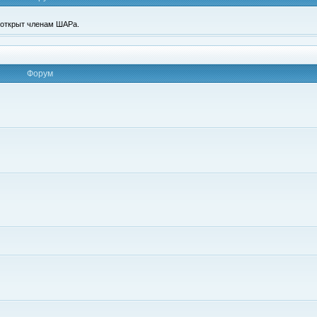
п открыт членам ШАРа.
Форум