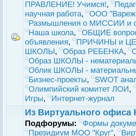
ПРАВЛЕНИЕ! Учимся!
,
Педаг
научная работа
,
ООО "Вареж
Размышления о МИССИИ и с
Наша школа
,
ОБЩИЕ вопро
объявления
,
ПРИЧИНЫ и ЦЕ
ШКОЛЫ
,
Образ РЕБЕНКА
,
Образ ШКОЛЫ - нематериаль
Облик ШКОЛЫ - материальны
Бизнес-проекты
,
SWOT ана
Олимпийский комитет ЛОИ
,
Игры
,
Интернет-журнал
Из Виртуального офиса 
Подфорумы:
Формы докуме
Президиум МОО "Круг"
,
Вир