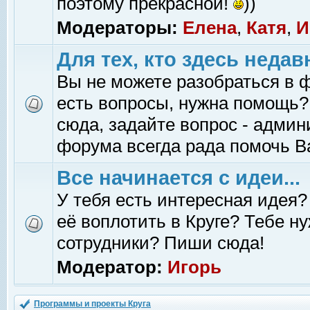
поэтому прекрасной!
))
Модераторы:
Елена
,
Катя
,
И
Для тех, кто здесь недав
Вы не можете разобраться в 
есть вопросы, нужна помощь?
сюда, задайте вопрос - адми
форума всегда рада помочь В
Все начинается с идеи...
У тебя есть интересная идея?
её воплотить в Круге? Тебе н
сотрудники? Пиши сюда!
Модератор:
Игорь
Программы и проекты Круга