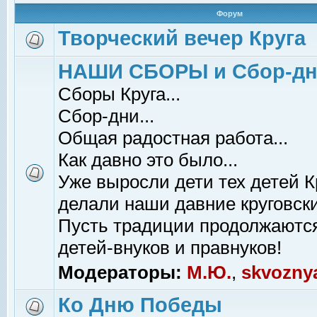
Форум
Творческий вечер Круга
НАШИ СБОРЫ и Сбор-д
Сборы Круга...
Сбор-дни...
Общая радостная работа...
Как давно это было...
Уже выросли дети тех детей К
делали наши давние круговски
Пусть традиции продолжаютс
детей-внуков и правнуков!
Модераторы:
М.Ю.
,
skvozny
Ко Дню Победы