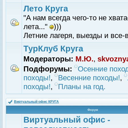
Лето Круга
"А нам всегда чего-то не хвата
лета..."
)))
Летние лагеря, выезды и все-в
ТурКлуб Круга
Модераторы:
М.Ю.
,
skvozny
Подфорумы:
Осенние похо
походы!
,
Весенние походы!
,
походы!
,
Планы на год.
Виртуальный офис КРУГА
Форум
Виртуальный офис -