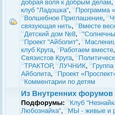
добрая воля к добрым делам
,
клуб "Ладошка"
,
Программа «
Волшебное Приглашение
,
Ч
связующая нить
,
Вместе вес
Детский дом №8
,
"Солнечны
Проект "Айболит"
,
Маслени
клуб Круга
,
Работаем вместе
Связистов Круга
,
Политическ
ТРАКТОР
,
ЛУЧНИК
,
Группа
Айболита
,
Проект «Проспект
Комментарии по детям
Из Внутренних форумов
Подфорумы:
Клуб "Незнайк
Любознайка"
,
МЫ - живые и р