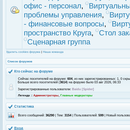
офис - персонал
,
Виртуальны
проблемы управления
,
Вирт
- финансовые вопросы
,
Вирт
пространство Круга
,
Стол зак
Сценарная группа
Удалить cookies форума
|
Наша команда
Список форумов
Кто сейчас на форуме
Сейчас посетителей на форуме:
604
, из них зарегистрированных: 1, 0 скр
Больше всего посетителей (
3614
) на форуме было 03 авг 2026, 06:33
Зарегистрированные пользователи:
Baidu [Spider]
Легенда ::
Администраторы
,
Главные модераторы
Статистика
Всего сообщений:
36290
| Тем:
3154
| Пользователей:
599
| Новый пользов
Вход