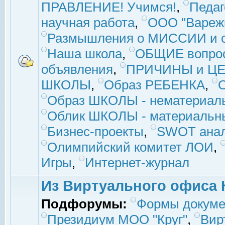
ПРАВЛЕНИЕ! Учимся!
,
Педаг
научная работа
,
ООО "Вареж
Размышления о МИССИИ и с
Наша школа
,
ОБЩИЕ вопро
объявления
,
ПРИЧИНЫ и ЦЕ
ШКОЛЫ
,
Образ РЕБЕНКА
,
Образ ШКОЛЫ - нематериаль
Облик ШКОЛЫ - материальны
Бизнес-проекты
,
SWOT ана
Олимпийский комитет ЛОИ
,
Игры
,
Интернет-журнал
Из Виртуального офиса 
Подфорумы:
Формы докуме
Президиум МОО "Круг"
,
Вир