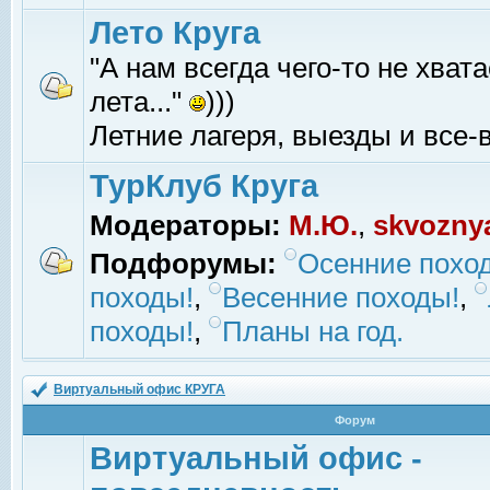
Лето Круга
"А нам всегда чего-то не хвата
лета..."
)))
Летние лагеря, выезды и все-в
ТурКлуб Круга
Модераторы:
М.Ю.
,
skvozny
Подфорумы:
Осенние похо
походы!
,
Весенние походы!
,
походы!
,
Планы на год.
Виртуальный офис КРУГА
Форум
Виртуальный офис -