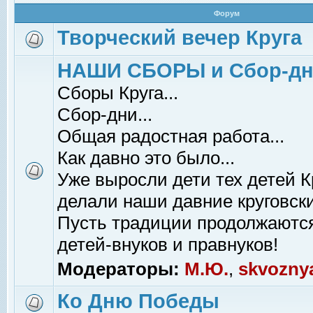
Форум
Творческий вечер Круга
НАШИ СБОРЫ и Сбор-д
Сборы Круга...
Сбор-дни...
Общая радостная работа...
Как давно это было...
Уже выросли дети тех детей К
делали наши давние круговски
Пусть традиции продолжаютс
детей-внуков и правнуков!
Модераторы:
М.Ю.
,
skvozny
Ко Дню Победы