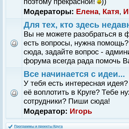
поэтому прекрасной!
))
Модераторы:
Елена
,
Катя
,
И
Для тех, кто здесь недав
Вы не можете разобраться в 
есть вопросы, нужна помощь?
сюда, задайте вопрос - адми
форума всегда рада помочь В
Все начинается с идеи...
У тебя есть интересная идея?
её воплотить в Круге? Тебе н
сотрудники? Пиши сюда!
Модератор:
Игорь
Программы и проекты Круга