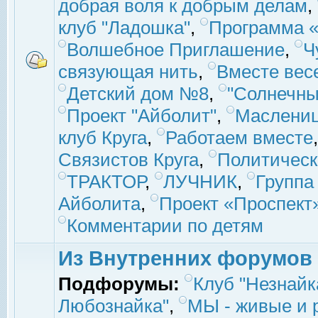
добрая воля к добрым делам
,
клуб "Ладошка"
,
Программа «
Волшебное Приглашение
,
Ч
связующая нить
,
Вместе вес
Детский дом №8
,
"Солнечны
Проект "Айболит"
,
Маслени
клуб Круга
,
Работаем вместе
Связистов Круга
,
Политическ
ТРАКТОР
,
ЛУЧНИК
,
Группа
Айболита
,
Проект «Проспект
Комментарии по детям
Из Внутренних форумов
Подфорумы:
Клуб "Незнайк
Любознайка"
,
МЫ - живые и р