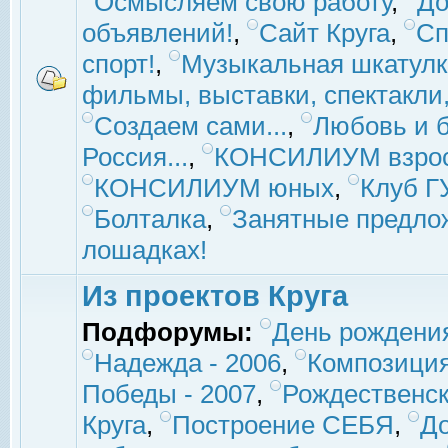
Осмысляем свою работу
,
До
объявлений!
,
Сайт Круга
,
Сп
спорт!
,
Музыкальная шкатулк
фильмы, выставки, спектакли, 
Создаем сами...
,
Любовь и б
Россия...
,
КОНСИЛИУМ взро
КОНСИЛИУМ юных
,
Клуб 
Болталка
,
Занятные предло
лошадках!
Из проектов Круга
Подфорумы:
День рождени
Надежда - 2006
,
Композиция
Победы - 2007
,
Рождественск
Круга
,
Построение СЕБЯ
,
До