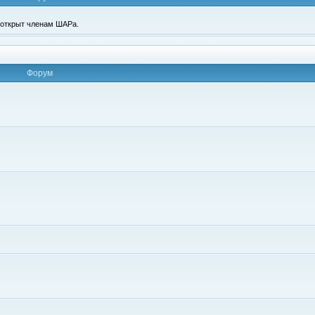
п открыт членам ШАРа.
Форум