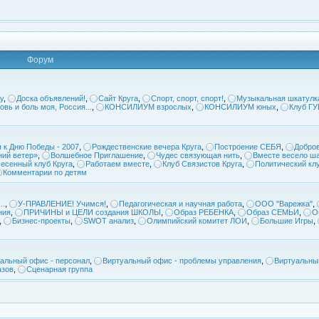
Форум
у
,
Доска объявлений!
,
Сайт Круга
,
Спорт, спорт, спорт!
,
Музыкальная шкатулк
овь и боль моя, Россия...
,
КОНСИЛИУМ взрослых
,
КОНСИЛИУМ юных
,
Клуб Г
 к Дню Победы - 2007
,
Рождественские вечера Круга
,
Построение СЕБЯ
,
Добров
ий ветер»
,
Волшебное Приглашение
,
Чудес связующая нить
,
Вместе весело ша
есенный клуб Круга
,
Работаем вместе
,
Клуб Связистов Круга
,
Политический кл
Комментарии по детям
..
,
У-ПРАВЛЕНИЕ! Учимся!
,
Педагогическая и научная работа
,
ООО "Варежка"
,
ния
,
ПРИЧИНЫ и ЦЕЛИ создания ШКОЛЫ
,
Образ РЕБЕНКА
,
Образ СЕМЬИ
,
О
,
Бизнес-проекты
,
SWOT анализ
,
Олимпийский комитет ЛОИ
,
Большие Игры
,
альный офис - персонал
,
Виртуальный офис - проблемы управления
,
Виртуальны
азов
,
Сценарная группа