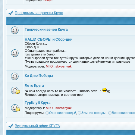
Программы и проекты Круга
Творческий вечер Круга
НАШИ СБОРЫ и Сбор-дни
Сборы Круга...
Сбор-дни...
Общая радостная работа...
Как давно это было...
Уже выросли дети тех детей Круга, которые делали наши давние кругов
Пусть традиции продолжаются для наших детей-внуков и правнуков!
Модераторы:
М.Ю.
,
skvoznyak
Ко Дню Победы
Лето Круга
"А нам всегда чего-то не хватает... Зимою лета..."
)))
Летние лагеря, выезды и все-все-все!
ТурКлуб Круга
Модераторы:
М.Ю.
,
skvoznyak
Подфорумы:
Осенние походы!
,
Зимние походы!
,
Весенние похо
Виртуальный офис КРУГА