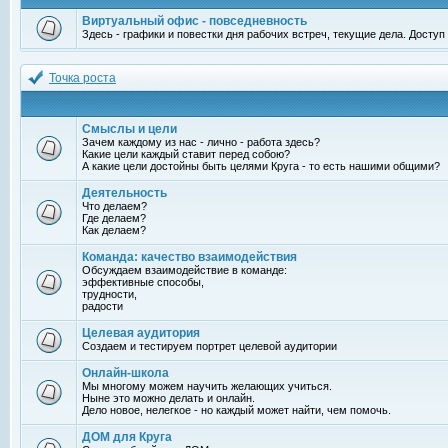
Виртуальный офис - повседневность
Здесь - графики и повестки дня рабочих встреч, текущие дела. Досту
Точка роста
Смыслы и цели
Зачем каждому из нас - лично - работа здесь?
Какие цели каждый ставит перед собою?
А какие цели достойны быть целями Круга - то есть нашими общими?
Деятельность
Что делаем?
Где делаем?
Как делаем?
Команда: качество взаимодействия
Обсуждаем взаимодействие в команде:
эффективные способы,
трудности,
радости
Целевая аудитория
Создаем и тестируем портрет целевой аудитории
Онлайн-школа
Мы многому можем научить желающих учиться.
Ныне это можно делать и онлайн.
Дело новое, нелегкое - но каждый может найти, чем помочь.
ДОМ для Круга