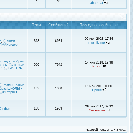
4
48
abarkhat
Темы
Сообщений
Последнее сообщение
09 июн 2025, 17:56
613
6164
а
,
Книги,
moshikhina
УРМАНоидов
,
ольцы - добрая
14 янв 2018, 12:38
680
7242
гать
,
Детский
Игорь
уб
,
ТРАКТОР
,
Размышления
18 май 2015, 00:16
192
1608
браз ШКОЛЫ -
Проня
Интернет-
26 сен 2017, 09:32
158
1963
й офис -
Светланка
Часовой пояс: UTC + 3 часа