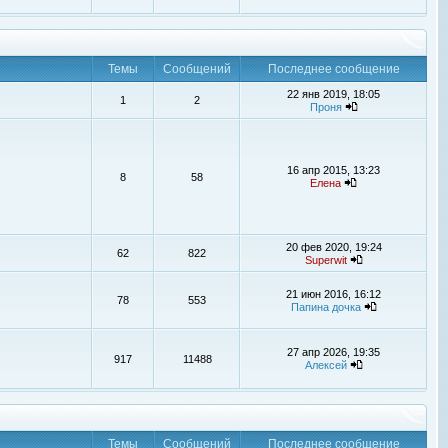
Темы
Сообщений
Последнее сообщение
22 янв 2019, 18:05
1
2
Проня
16 апр 2015, 13:23
8
58
Елена
20 фев 2020, 19:24
62
822
Superwit
21 июн 2016, 16:12
78
553
Папина дочка
27 апр 2026, 19:35
917
11488
Алексей
Темы
Сообщений
Последнее сообщение