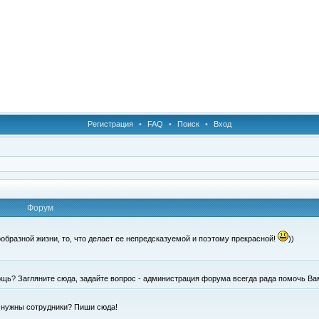
Регистрация
•
FAQ
•
Поиск
•
Вход
Форум
образной жизни, то, что делает ее непредсказуемой и поэтому прекрасной!
))
щь? Загляните сюда, задайте вопрос - администрация форума всегда рада помочь Ва
е нужны сотрудники? Пиши сюда!