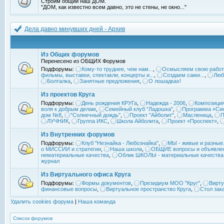
Строим общий наш ДОМ.
"ДОМ, как известно всем давно, это не стены, не окно..."
Дела давно минувших дней - Архив
Из Общих форумов
Перенесено из ОБЩИХ Форумов
Подфорумы:
Кому-то труднее, чем нам...
,
Осмысляем свою работ
фильмы, выставки, спектакли, концерты и...
,
Создаем сами...
,
Люб
Болталка
,
Занятные предложения
,
О лошадках!
Из проектов Круга
Подфорумы:
День рождения КРУГа
,
Надежда - 2006
,
Композиция
воля к добрым делам
,
Семейный клуб "Ладошка"
,
Программа «Син
дом №8
,
"Солнечный дождь"
,
Проект "Айболит"
,
Масленица
,
П
ЛУЧНИК
,
Группа ИКС
,
Школа Айболита
,
Проект «Проспект»
,
Из Внутренних форумов
Подфорумы:
Клуб "Незнайка - Любознайка"
,
МЫ - живые и разные.
о МИССИИ и стратегии
,
Наша школа
,
ОБЩИЕ вопросы и объявле
нематериальные качества
,
Облик ШКОЛЫ - материальные качества
журнал
Из Виртуального офиса Круга
Подфорумы:
Формы документов
,
Президиум МОО "Круг"
,
Вирту
финансовые вопросы
,
Виртуальное пространство Круга
,
Стол зак
Удалить cookies форума
|
Наша команда
Список форумов