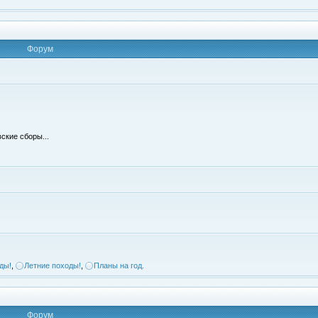
Форум
ские сборы...
ды!
,
Летние походы!
,
Планы на год.
Форум