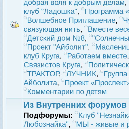
добрая воля к добрым делам
,
клуб "Ладошка"
,
Программа «
Волшебное Приглашение
,
Ч
связующая нить
,
Вместе вес
Детский дом №8
,
"Солнечны
Проект "Айболит"
,
Маслени
клуб Круга
,
Работаем вместе
Связистов Круга
,
Политическ
ТРАКТОР
,
ЛУЧНИК
,
Группа
Айболита
,
Проект «Проспект
Комментарии по детям
Из Внутренних форумов
Подфорумы:
Клуб "Незнайк
Любознайка"
,
МЫ - живые и р