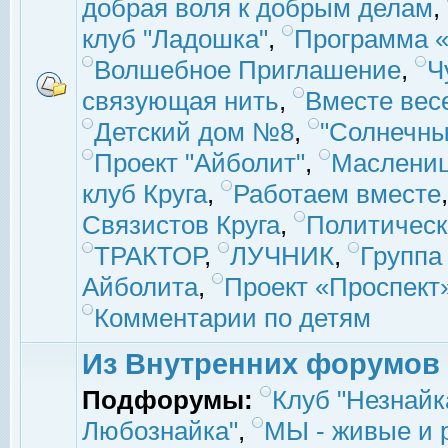
добрая воля к добрым делам
,
клуб "Ладошка"
,
Программа «
Волшебное Приглашение
,
Ч
связующая нить
,
Вместе вес
Детский дом №8
,
"Солнечны
Проект "Айболит"
,
Маслени
клуб Круга
,
Работаем вместе
Связистов Круга
,
Политическ
ТРАКТОР
,
ЛУЧНИК
,
Группа
Айболита
,
Проект «Проспект
Комментарии по детям
Из Внутренних форумов
Подфорумы:
Клуб "Незнайк
Любознайка"
,
МЫ - живые и р