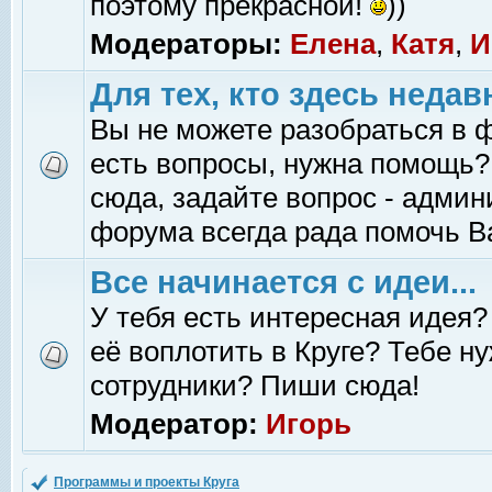
поэтому прекрасной!
))
Модераторы:
Елена
,
Катя
,
И
Для тех, кто здесь недав
Вы не можете разобраться в 
есть вопросы, нужна помощь?
сюда, задайте вопрос - адми
форума всегда рада помочь В
Все начинается с идеи...
У тебя есть интересная идея?
её воплотить в Круге? Тебе н
сотрудники? Пиши сюда!
Модератор:
Игорь
Программы и проекты Круга