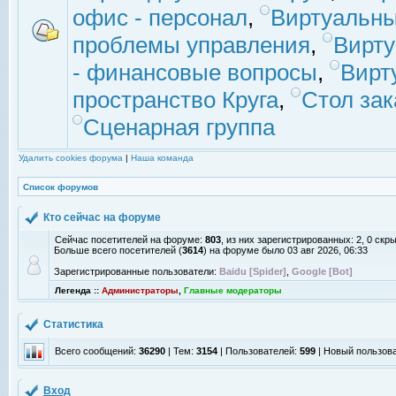
офис - персонал
,
Виртуальны
проблемы управления
,
Вирт
- финансовые вопросы
,
Вирт
пространство Круга
,
Стол зак
Сценарная группа
Удалить cookies форума
|
Наша команда
Список форумов
Кто сейчас на форуме
Сейчас посетителей на форуме:
803
, из них зарегистрированных: 2, 0 скр
Больше всего посетителей (
3614
) на форуме было 03 авг 2026, 06:33
Зарегистрированные пользователи:
Baidu [Spider]
,
Google [Bot]
Легенда ::
Администраторы
,
Главные модераторы
Статистика
Всего сообщений:
36290
| Тем:
3154
| Пользователей:
599
| Новый пользов
Вход