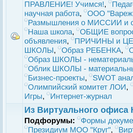
ПРАВЛЕНИЕ! Учимся!
,
Педаг
научная работа
,
ООО "Вареж
Размышления о МИССИИ и с
Наша школа
,
ОБЩИЕ вопро
объявления
,
ПРИЧИНЫ и ЦЕ
ШКОЛЫ
,
Образ РЕБЕНКА
,
Образ ШКОЛЫ - нематериаль
Облик ШКОЛЫ - материальны
Бизнес-проекты
,
SWOT ана
Олимпийский комитет ЛОИ
,
Игры
,
Интернет-журнал
Из Виртуального офиса 
Подфорумы:
Формы докуме
Президиум МОО "Круг"
,
Вир