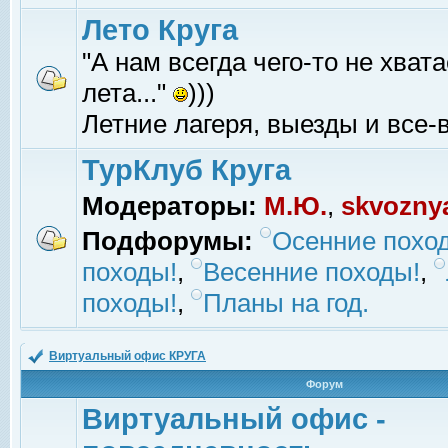
Лето Круга
"А нам всегда чего-то не хвата
лета..."
)))
Летние лагеря, выезды и все-в
ТурКлуб Круга
Модераторы:
М.Ю.
,
skvozny
Подфорумы:
Осенние похо
походы!
,
Весенние походы!
,
походы!
,
Планы на год.
Виртуальный офис КРУГА
Форум
Виртуальный офис -