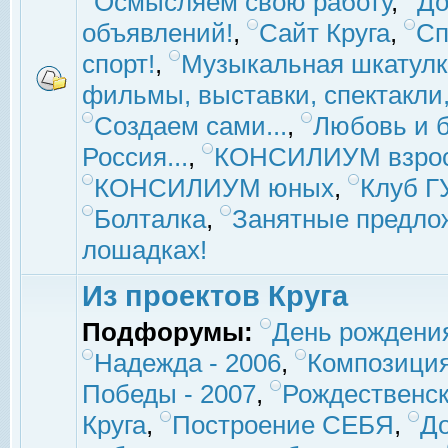
Осмысляем свою работу
,
До
объявлений!
,
Сайт Круга
,
Сп
спорт!
,
Музыкальная шкатулк
фильмы, выставки, спектакли, 
Создаем сами...
,
Любовь и б
Россия...
,
КОНСИЛИУМ взро
КОНСИЛИУМ юных
,
Клуб 
Болталка
,
Занятные предло
лошадках!
Из проектов Круга
Подфорумы:
День рождени
Надежда - 2006
,
Композиция
Победы - 2007
,
Рождественск
Круга
,
Построение СЕБЯ
,
До