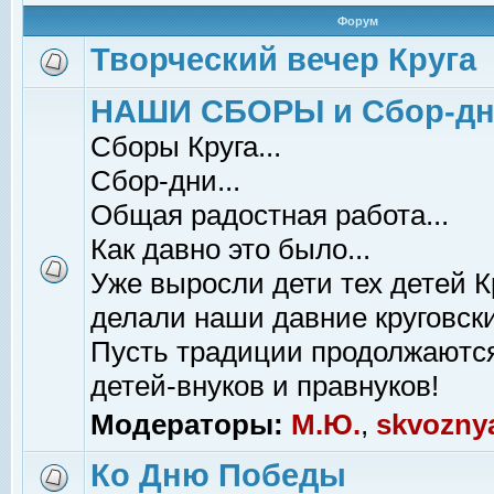
Форум
Творческий вечер Круга
НАШИ СБОРЫ и Сбор-д
Сборы Круга...
Сбор-дни...
Общая радостная работа...
Как давно это было...
Уже выросли дети тех детей К
делали наши давние круговски
Пусть традиции продолжаютс
детей-внуков и правнуков!
Модераторы:
М.Ю.
,
skvozny
Ко Дню Победы