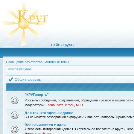
Сайт «Круга»
Сообщения без ответов
|
Активные темы
Список форумов
Общие форумы
"КРУГоверть"
Россыпь сообщений, поздравлений, обращений - разное о нашей разно
Модераторы:
Елена
,
Катя
,
Игорь
,
М.Ю.
Для тех, кто здесь недавно
Вы не можете разобраться в форуме? У вас есть вопросы, нужна помо
Все начинается с идеи...
У тебя есть интересная идея? Ты хотел бы её воплотить в Круге? Теб
Модератор:
Игорь