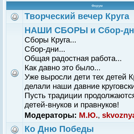
Форум
Творческий вечер Круга
НАШИ СБОРЫ и Сбор-д
Сборы Круга...
Сбор-дни...
Общая радостная работа...
Как давно это было...
Уже выросли дети тех детей К
делали наши давние круговски
Пусть традиции продолжаютс
детей-внуков и правнуков!
Модераторы:
М.Ю.
,
skvozny
Ко Дню Победы