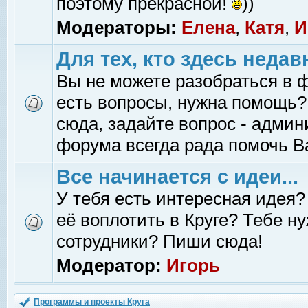
поэтому прекрасной!
))
Модераторы:
Елена
,
Катя
,
И
Для тех, кто здесь недав
Вы не можете разобраться в 
есть вопросы, нужна помощь?
сюда, задайте вопрос - адми
форума всегда рада помочь В
Все начинается с идеи...
У тебя есть интересная идея?
её воплотить в Круге? Тебе н
сотрудники? Пиши сюда!
Модератор:
Игорь
Программы и проекты Круга