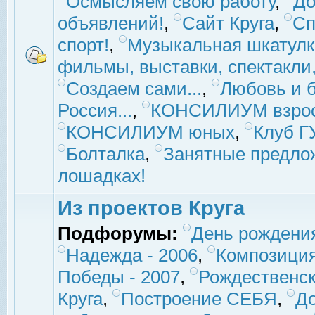
Осмысляем свою работу
,
До
объявлений!
,
Сайт Круга
,
Сп
спорт!
,
Музыкальная шкатулк
фильмы, выставки, спектакли, 
Создаем сами...
,
Любовь и б
Россия...
,
КОНСИЛИУМ взро
КОНСИЛИУМ юных
,
Клуб 
Болталка
,
Занятные предло
лошадках!
Из проектов Круга
Подфорумы:
День рождени
Надежда - 2006
,
Композиция
Победы - 2007
,
Рождественск
Круга
,
Построение СЕБЯ
,
До