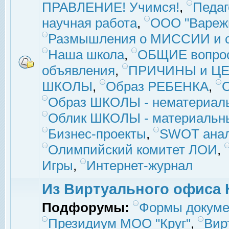
ПРАВЛЕНИЕ! Учимся!
,
Педаг
научная работа
,
ООО "Вареж
Размышления о МИССИИ и с
Наша школа
,
ОБЩИЕ вопро
объявления
,
ПРИЧИНЫ и ЦЕ
ШКОЛЫ
,
Образ РЕБЕНКА
,
Образ ШКОЛЫ - нематериаль
Облик ШКОЛЫ - материальны
Бизнес-проекты
,
SWOT ана
Олимпийский комитет ЛОИ
,
Игры
,
Интернет-журнал
Из Виртуального офиса 
Подфорумы:
Формы докуме
Президиум МОО "Круг"
,
Вир