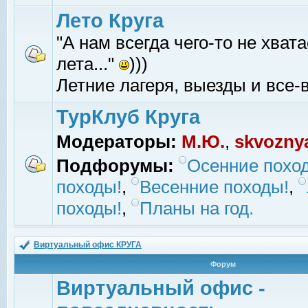
Лето Круга
"А нам всегда чего-то не хвата
лета..."
)))
Летние лагеря, выезды и все-в
ТурКлуб Круга
Модераторы:
М.Ю.
,
skvozny
Подфорумы:
Осенние похо
походы!
,
Весенние походы!
,
походы!
,
Планы на год.
Виртуальный офис КРУГА
Форум
Виртуальный офис -