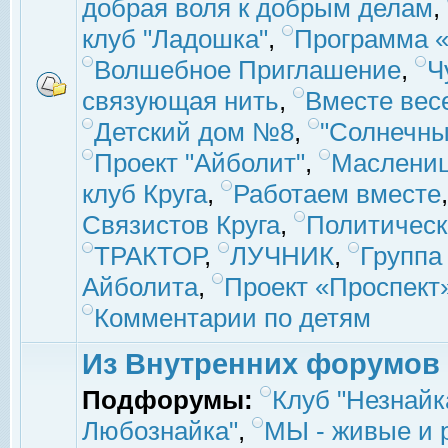
добрая воля к добрым делам
,
клуб "Ладошка"
,
Программа «
Волшебное Приглашение
,
Ч
связующая нить
,
Вместе вес
Детский дом №8
,
"Солнечны
Проект "Айболит"
,
Маслени
клуб Круга
,
Работаем вместе
Связистов Круга
,
Политическ
ТРАКТОР
,
ЛУЧНИК
,
Группа
Айболита
,
Проект «Проспект
Комментарии по детям
Из Внутренних форумов
Подфорумы:
Клуб "Незнайк
Любознайка"
,
МЫ - живые и р