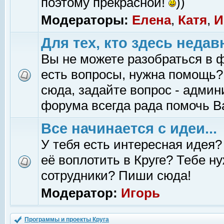
поэтому прекрасной!
))
Модераторы:
Елена
,
Катя
,
И
Для тех, кто здесь недав
Вы не можете разобраться в 
есть вопросы, нужна помощь?
сюда, задайте вопрос - адми
форума всегда рада помочь В
Все начинается с идеи...
У тебя есть интересная идея?
её воплотить в Круге? Тебе н
сотрудники? Пиши сюда!
Модератор:
Игорь
Программы и проекты Круга