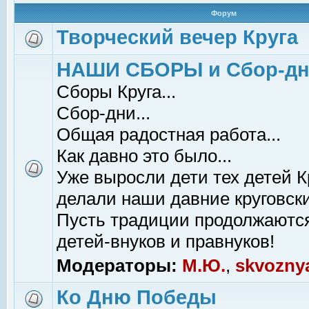
Форум
Творческий вечер Круга
НАШИ СБОРЫ и Сбор-д
Сборы Круга...
Сбор-дни...
Общая радостная работа...
Как давно это было...
Уже выросли дети тех детей К
делали наши давние круговски
Пусть традиции продолжаютс
детей-внуков и правнуков!
Модераторы:
М.Ю.
,
skvozny
Ко Дню Победы