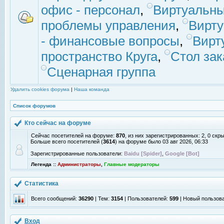
офис - персонал
,
Виртуальны
проблемы управления
,
Вирт
- финансовые вопросы
,
Вирт
пространство Круга
,
Стол зак
Сценарная группа
Удалить cookies форума
|
Наша команда
Список форумов
Кто сейчас на форуме
Сейчас посетителей на форуме:
870
, из них зарегистрированных: 2, 0 скр
Больше всего посетителей (
3614
) на форуме было 03 авг 2026, 06:33
Зарегистрированные пользователи:
Baidu [Spider]
,
Google [Bot]
Легенда ::
Администраторы
,
Главные модераторы
Статистика
Всего сообщений:
36290
| Тем:
3154
| Пользователей:
599
| Новый пользов
Вход