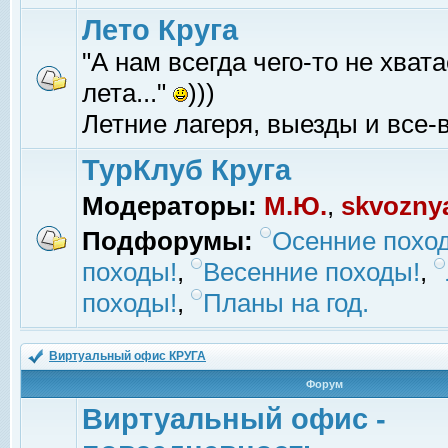
Лето Круга
"А нам всегда чего-то не хвата
лета..."
)))
Летние лагеря, выезды и все-в
ТурКлуб Круга
Модераторы:
М.Ю.
,
skvozny
Подфорумы:
Осенние похо
походы!
,
Весенние походы!
,
походы!
,
Планы на год.
Виртуальный офис КРУГА
Форум
Виртуальный офис -