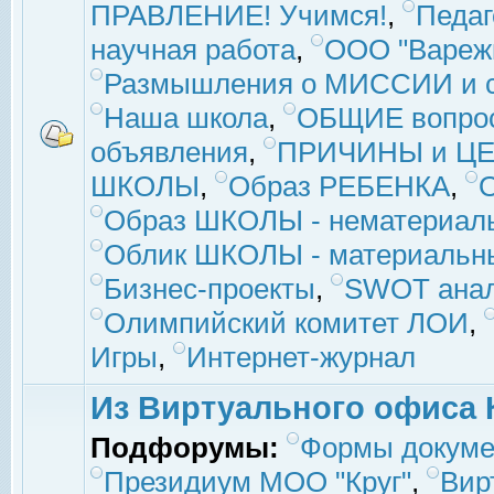
ПРАВЛЕНИЕ! Учимся!
,
Педаг
научная работа
,
ООО "Вареж
Размышления о МИССИИ и с
Наша школа
,
ОБЩИЕ вопро
объявления
,
ПРИЧИНЫ и ЦЕ
ШКОЛЫ
,
Образ РЕБЕНКА
,
Образ ШКОЛЫ - нематериаль
Облик ШКОЛЫ - материальны
Бизнес-проекты
,
SWOT ана
Олимпийский комитет ЛОИ
,
Игры
,
Интернет-журнал
Из Виртуального офиса 
Подфорумы:
Формы докуме
Президиум МОО "Круг"
,
Вир