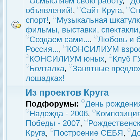
Осмысляем свою работу
,
До
объявлений!
,
Сайт Круга
,
Сп
спорт!
,
Музыкальная шкатулк
фильмы, выставки, спектакли, 
Создаем сами...
,
Любовь и б
Россия...
,
КОНСИЛИУМ взро
КОНСИЛИУМ юных
,
Клуб 
Болталка
,
Занятные предло
лошадках!
Из проектов Круга
Подфорумы:
День рождени
Надежда - 2006
,
Композиция
Победы - 2007
,
Рождественск
Круга
,
Построение СЕБЯ
,
До