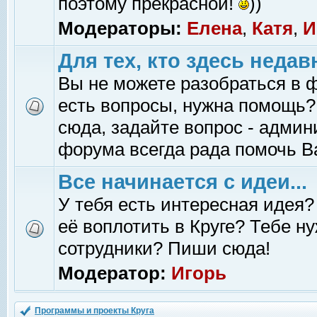
поэтому прекрасной!
))
Модераторы:
Елена
,
Катя
,
И
Для тех, кто здесь недав
Вы не можете разобраться в 
есть вопросы, нужна помощь?
сюда, задайте вопрос - адми
форума всегда рада помочь В
Все начинается с идеи...
У тебя есть интересная идея?
её воплотить в Круге? Тебе н
сотрудники? Пиши сюда!
Модератор:
Игорь
Программы и проекты Круга