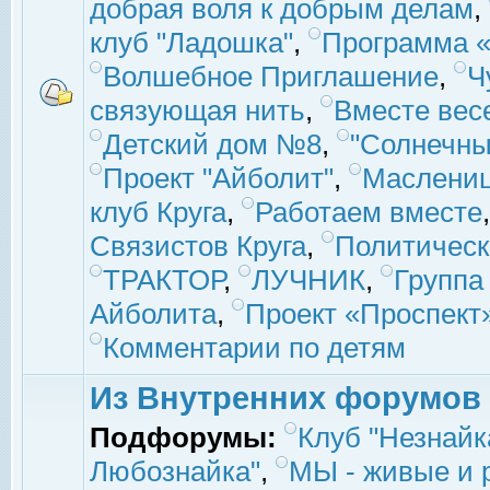
добрая воля к добрым делам
,
клуб "Ладошка"
,
Программа «
Волшебное Приглашение
,
Ч
связующая нить
,
Вместе вес
Детский дом №8
,
"Солнечны
Проект "Айболит"
,
Маслени
клуб Круга
,
Работаем вместе
Связистов Круга
,
Политическ
ТРАКТОР
,
ЛУЧНИК
,
Группа
Айболита
,
Проект «Проспект
Комментарии по детям
Из Внутренних форумов
Подфорумы:
Клуб "Незнайк
Любознайка"
,
МЫ - живые и р