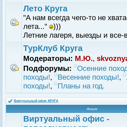
Лето Круга
"А нам всегда чего-то не хвата
лета..."
)))
Летние лагеря, выезды и все-в
ТурКлуб Круга
Модераторы:
М.Ю.
,
skvozny
Подфорумы:
Осенние похо
походы!
,
Весенние походы!
,
походы!
,
Планы на год.
Виртуальный офис КРУГА
Форум
Виртуальный офис -