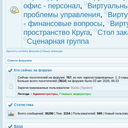
офис - персонал
,
Виртуальны
проблемы управления
,
Вирт
- финансовые вопросы
,
Вирт
пространство Круга
,
Стол зак
Сценарная группа
Удалить cookies форума
|
Наша команда
Список форумов
Кто сейчас на форуме
Сейчас посетителей на форуме:
767
, из них зарегистрированных: 1, 0 скр
Больше всего посетителей (
3614
) на форуме было 03 авг 2026, 06:33
Зарегистрированные пользователи:
Baidu [Spider]
Легенда ::
Администраторы
,
Главные модераторы
Статистика
Всего сообщений:
36290
| Тем:
3154
| Пользователей:
599
| Новый пользов
Вход