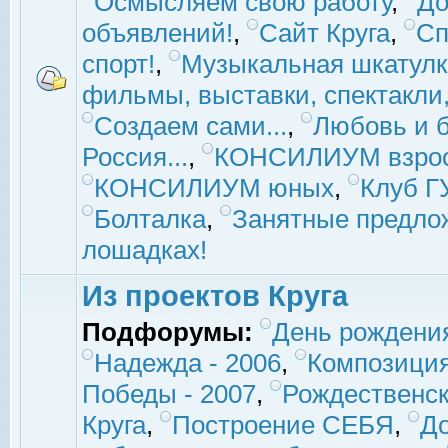
Осмысляем свою работу
,
До
объявлений!
,
Сайт Круга
,
Сп
спорт!
,
Музыкальная шкатулк
фильмы, выставки, спектакли, 
Создаем сами...
,
Любовь и б
Россия...
,
КОНСИЛИУМ взро
КОНСИЛИУМ юных
,
Клуб 
Болталка
,
Занятные предло
лошадках!
Из проектов Круга
Подфорумы:
День рождени
Надежда - 2006
,
Композиция
Победы - 2007
,
Рождественск
Круга
,
Построение СЕБЯ
,
До