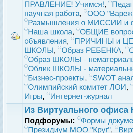
ПРАВЛЕНИЕ! Учимся!
,
Педаг
научная работа
,
ООО "Вареж
Размышления о МИССИИ и с
Наша школа
,
ОБЩИЕ вопро
объявления
,
ПРИЧИНЫ и ЦЕ
ШКОЛЫ
,
Образ РЕБЕНКА
,
Образ ШКОЛЫ - нематериаль
Облик ШКОЛЫ - материальны
Бизнес-проекты
,
SWOT ана
Олимпийский комитет ЛОИ
,
Игры
,
Интернет-журнал
Из Виртуального офиса 
Подфорумы:
Формы докуме
Президиум МОО "Круг"
,
Вир