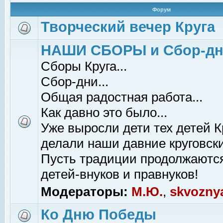
Форум
Творческий вечер Круга
НАШИ СБОРЫ и Сбор-д
Сборы Круга...
Сбор-дни...
Общая радостная работа...
Как давно это было...
Уже выросли дети тех детей К
делали наши давние круговски
Пусть традиции продолжаютс
детей-внуков и правнуков!
Модераторы:
М.Ю.
,
skvozny
Ко Дню Победы