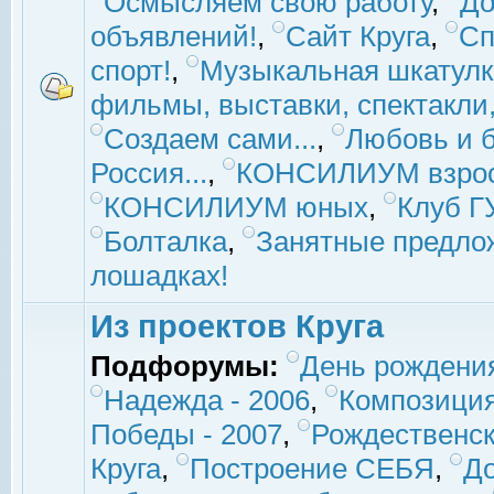
Осмысляем свою работу
,
До
объявлений!
,
Сайт Круга
,
Сп
спорт!
,
Музыкальная шкатулк
фильмы, выставки, спектакли, 
Создаем сами...
,
Любовь и б
Россия...
,
КОНСИЛИУМ взро
КОНСИЛИУМ юных
,
Клуб 
Болталка
,
Занятные предло
лошадках!
Из проектов Круга
Подфорумы:
День рождени
Надежда - 2006
,
Композиция
Победы - 2007
,
Рождественск
Круга
,
Построение СЕБЯ
,
До