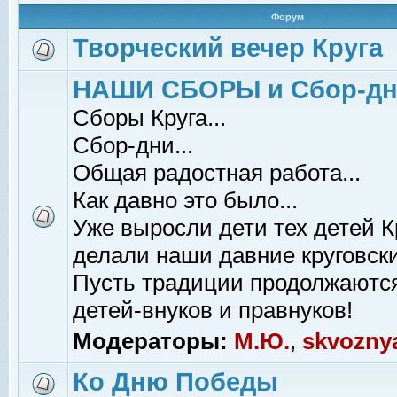
Форум
Творческий вечер Круга
НАШИ СБОРЫ и Сбор-д
Сборы Круга...
Сбор-дни...
Общая радостная работа...
Как давно это было...
Уже выросли дети тех детей К
делали наши давние круговски
Пусть традиции продолжаютс
детей-внуков и правнуков!
Модераторы:
М.Ю.
,
skvozny
Ко Дню Победы