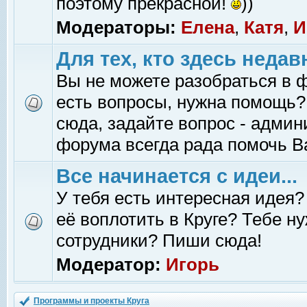
поэтому прекрасной!
))
Модераторы:
Елена
,
Катя
,
И
Для тех, кто здесь недав
Вы не можете разобраться в 
есть вопросы, нужна помощь?
сюда, задайте вопрос - адми
форума всегда рада помочь В
Все начинается с идеи...
У тебя есть интересная идея?
её воплотить в Круге? Тебе н
сотрудники? Пиши сюда!
Модератор:
Игорь
Программы и проекты Круга