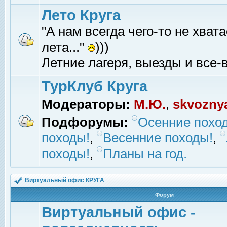
Лето Круга
"А нам всегда чего-то не хвата
лета..."
)))
Летние лагеря, выезды и все-в
ТурКлуб Круга
Модераторы:
М.Ю.
,
skvozny
Подфорумы:
Осенние похо
походы!
,
Весенние походы!
,
походы!
,
Планы на год.
Виртуальный офис КРУГА
Форум
Виртуальный офис -