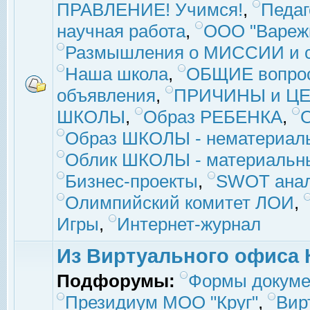
ПРАВЛЕНИЕ! Учимся!
,
Педаг
научная работа
,
ООО "Вареж
Размышления о МИССИИ и с
Наша школа
,
ОБЩИЕ вопро
объявления
,
ПРИЧИНЫ и ЦЕ
ШКОЛЫ
,
Образ РЕБЕНКА
,
Образ ШКОЛЫ - нематериаль
Облик ШКОЛЫ - материальны
Бизнес-проекты
,
SWOT ана
Олимпийский комитет ЛОИ
,
Игры
,
Интернет-журнал
Из Виртуального офиса 
Подфорумы:
Формы докуме
Президиум МОО "Круг"
,
Вир