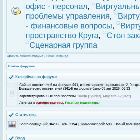
офис - персонал
,
Виртуальны
проблемы управления
,
Вирт
- финансовые вопросы
,
Вирт
пространство Круга
,
Стол зак
Сценарная группа
Удалить cookies форума
|
Наша команда
Список форумов
Кто сейчас на форуме
Сейчас посетителей на форуме:
991
, из них зарегистрированных: 2, 0 скр
Больше всего посетителей (
3614
) на форуме было 03 авг 2026, 06:33
Зарегистрированные пользователи:
Baidu [Spider]
,
Majestic-12 [Bot]
Легенда ::
Администраторы
,
Главные модераторы
Статистика
Всего сообщений:
36290
| Тем:
3154
| Пользователей:
599
| Новый пользов
Вход