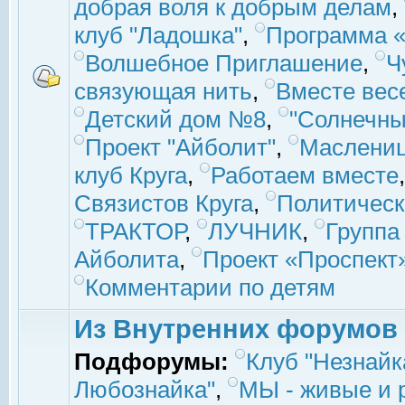
добрая воля к добрым делам
,
клуб "Ладошка"
,
Программа «
Волшебное Приглашение
,
Ч
связующая нить
,
Вместе вес
Детский дом №8
,
"Солнечны
Проект "Айболит"
,
Маслени
клуб Круга
,
Работаем вместе
Связистов Круга
,
Политическ
ТРАКТОР
,
ЛУЧНИК
,
Группа
Айболита
,
Проект «Проспект
Комментарии по детям
Из Внутренних форумов
Подфорумы:
Клуб "Незнайк
Любознайка"
,
МЫ - живые и р