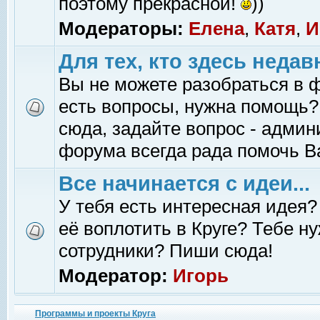
поэтому прекрасной!
))
Модераторы:
Елена
,
Катя
,
И
Для тех, кто здесь недав
Вы не можете разобраться в 
есть вопросы, нужна помощь?
сюда, задайте вопрос - адми
форума всегда рада помочь В
Все начинается с идеи...
У тебя есть интересная идея?
её воплотить в Круге? Тебе н
сотрудники? Пиши сюда!
Модератор:
Игорь
Программы и проекты Круга