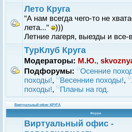
Лето Круга
"А нам всегда чего-то не хвата
лета..."
)))
Летние лагеря, выезды и все-в
ТурКлуб Круга
Модераторы:
М.Ю.
,
skvozny
Подфорумы:
Осенние похо
походы!
,
Весенние походы!
,
походы!
,
Планы на год.
Виртуальный офис КРУГА
Форум
Виртуальный офис -