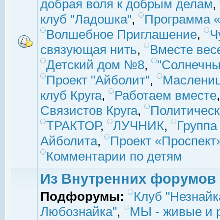
добрая воля к добрым делам
,
клуб "Ладошка"
,
Программа «
Волшебное Приглашение
,
Ч
связующая нить
,
Вместе вес
Детский дом №8
,
"Солнечны
Проект "Айболит"
,
Маслени
клуб Круга
,
Работаем вместе
Связистов Круга
,
Политическ
ТРАКТОР
,
ЛУЧНИК
,
Группа
Айболита
,
Проект «Проспект
Комментарии по детям
Из Внутренних форумов
Подфорумы:
Клуб "Незнайк
Любознайка"
,
МЫ - живые и р