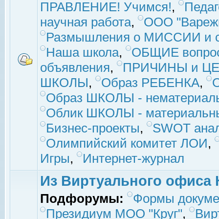
ПРАВЛЕНИЕ! Учимся!
,
Педаг
научная работа
,
ООО "Вареж
Размышления о МИССИИ и с
Наша школа
,
ОБЩИЕ вопро
объявления
,
ПРИЧИНЫ и ЦЕ
ШКОЛЫ
,
Образ РЕБЕНКА
,
Образ ШКОЛЫ - нематериаль
Облик ШКОЛЫ - материальны
Бизнес-проекты
,
SWOT ана
Олимпийский комитет ЛОИ
,
Игры
,
Интернет-журнал
Из Виртуального офиса 
Подфорумы:
Формы докуме
Президиум МОО "Круг"
,
Вир