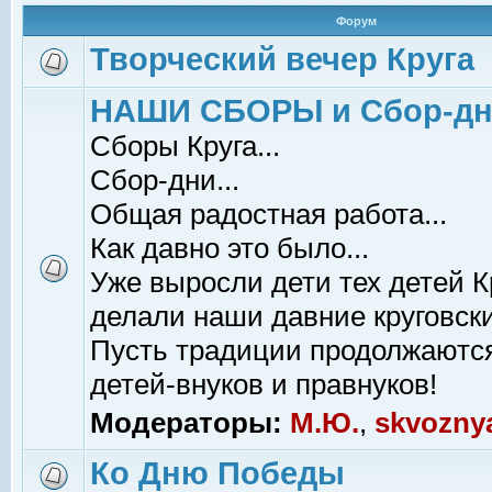
Форум
Творческий вечер Круга
НАШИ СБОРЫ и Сбор-д
Сборы Круга...
Сбор-дни...
Общая радостная работа...
Как давно это было...
Уже выросли дети тех детей К
делали наши давние круговски
Пусть традиции продолжаютс
детей-внуков и правнуков!
Модераторы:
М.Ю.
,
skvozny
Ко Дню Победы