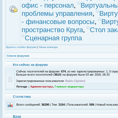
офис - персонал
,
Виртуальны
проблемы управления
,
Вирт
- финансовые вопросы
,
Вирт
пространство Круга
,
Стол зак
Сценарная группа
Удалить cookies форума
|
Наша команда
Список форумов
Кто сейчас на форуме
Сейчас посетителей на форуме:
674
, из них зарегистрированных: 1, 0 скр
Больше всего посетителей (
3614
) на форуме было 03 авг 2026, 06:33
Зарегистрированные пользователи:
Baidu [Spider]
Легенда ::
Администраторы
,
Главные модераторы
Статистика
Всего сообщений:
36290
| Тем:
3154
| Пользователей:
599
| Новый пользов
Вход