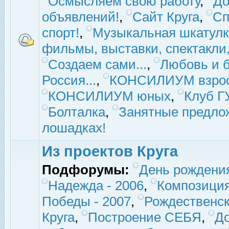
Осмысляем свою работу
,
До
объявлений!
,
Сайт Круга
,
Сп
спорт!
,
Музыкальная шкатулк
фильмы, выставки, спектакли, 
Создаем сами...
,
Любовь и б
Россия...
,
КОНСИЛИУМ взро
КОНСИЛИУМ юных
,
Клуб 
Болталка
,
Занятные предло
лошадках!
Из проектов Круга
Подфорумы:
День рождени
Надежда - 2006
,
Композиция
Победы - 2007
,
Рождественск
Круга
,
Построение СЕБЯ
,
До