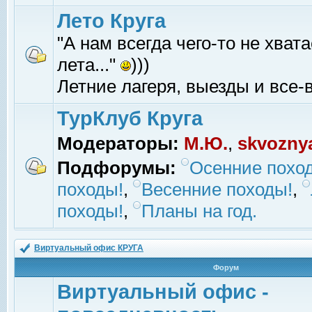
Лето Круга
"А нам всегда чего-то не хвата
лета..."
)))
Летние лагеря, выезды и все-в
ТурКлуб Круга
Модераторы:
М.Ю.
,
skvozny
Подфорумы:
Осенние похо
походы!
,
Весенние походы!
,
походы!
,
Планы на год.
Виртуальный офис КРУГА
Форум
Виртуальный офис -