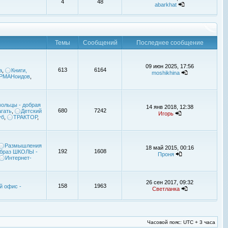
4
48
abarkhat
Темы
Сообщений
Последнее сообщение
09 июн 2025, 17:56
613
6164
а
,
Книги,
moshikhina
УРМАНоидов
,
ольцы - добрая
14 янв 2018, 12:38
680
7242
гать
,
Детский
Игорь
уб
,
ТРАКТОР
,
Размышления
18 май 2015, 00:16
192
1608
браз ШКОЛЫ -
Проня
Интернет-
26 сен 2017, 09:32
158
1963
й офис -
Светланка
Часовой пояс: UTC + 3 часа