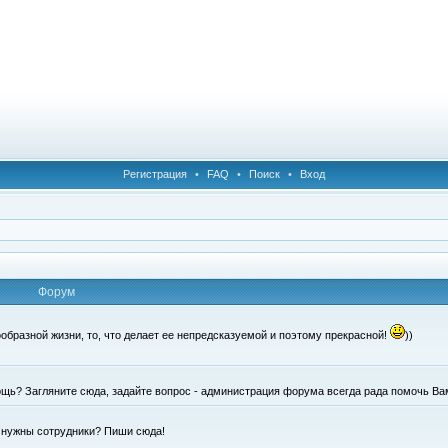
Регистрация
•
FAQ
•
Поиск
•
Вход
Форум
образной жизни, то, что делает ее непредсказуемой и поэтому прекрасной!
))
щь? Загляните сюда, задайте вопрос - администрация форума всегда рада помочь Ва
е нужны сотрудники? Пиши сюда!