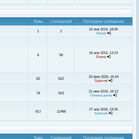
Темы
Сообщений
Последнее сообщение
22 янв 2019, 18:05
1
2
Проня
16 апр 2015, 13:23
8
58
Елена
20 фев 2020, 19:24
62
822
Superwit
21 июн 2016, 16:12
78
553
Папина дочка
27 апр 2026, 19:35
917
11488
Алексей
Темы
Сообщений
Последнее сообщение