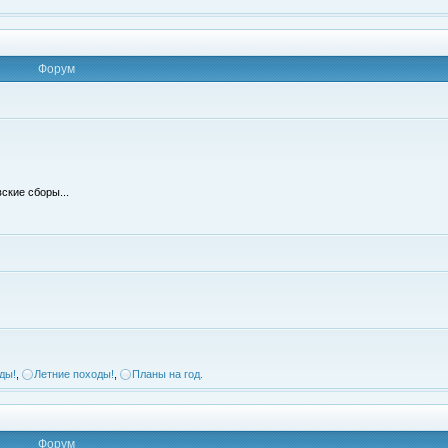
Форум
ские сборы...
ды!
,
Летние походы!
,
Планы на год.
Форум