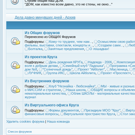
Строим общий наш ДОМ.
"ДОМ, как известно всем давно, это не стены, не окно..."
Дела давно минувших дней - Архив
Из Общих форумов
Перенесено из ОБЩИХ Форумов
Подфорумы:
Кому-то труднее, чем нам...
,
Осмысляем свою работ
фильмы, выставки, спектакли, концерты и...
,
Создаем сами...
,
Люб
Болталка
,
Занятные предложения
,
О лошадках!
Из проектов Круга
Подфорумы:
День рождения КРУГа
,
Надежда - 2006
,
Композиция
воля к добрым делам
,
Семейный клуб "Ладошка"
,
Программа «Син
дом №8
,
"Солнечный дождь"
,
Проект "Айболит"
,
Масленица
,
П
ЛУЧНИК
,
Группа ИКС
,
Школа Айболита
,
Проект «Проспект»
,
Из Внутренних форумов
Подфорумы:
Клуб "Незнайка - Любознайка"
,
МЫ - живые и разные.
о МИССИИ и стратегии
,
Наша школа
,
ОБЩИЕ вопросы и объявле
нематериальные качества
,
Облик ШКОЛЫ - материальные качества
журнал
Из Виртуального офиса Круга
Подфорумы:
Формы документов
,
Президиум МОО "Круг"
,
Вирту
финансовые вопросы
,
Виртуальное пространство Круга
,
Стол зак
Удалить cookies форума
|
Наша команда
Список форумов