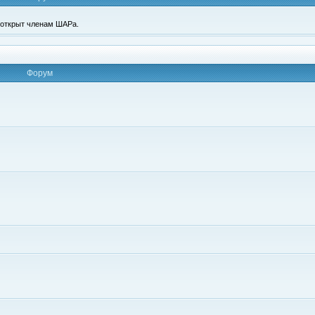
п открыт членам ШАРа.
Форум