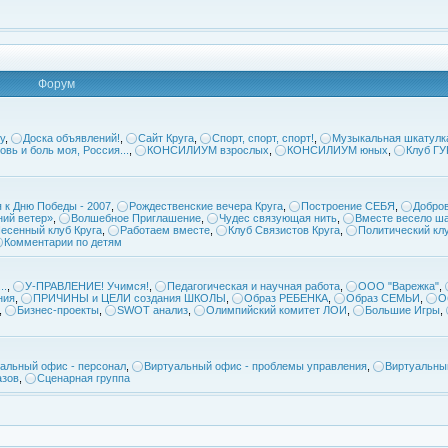
Форум
у
,
Доска объявлений!
,
Сайт Круга
,
Спорт, спорт, спорт!
,
Музыкальная шкатулк
овь и боль моя, Россия...
,
КОНСИЛИУМ взрослых
,
КОНСИЛИУМ юных
,
Клуб Г
 к Дню Победы - 2007
,
Рождественские вечера Круга
,
Построение СЕБЯ
,
Добров
ий ветер»
,
Волшебное Приглашение
,
Чудес связующая нить
,
Вместе весело ша
есенный клуб Круга
,
Работаем вместе
,
Клуб Связистов Круга
,
Политический кл
Комментарии по детям
..
,
У-ПРАВЛЕНИЕ! Учимся!
,
Педагогическая и научная работа
,
ООО "Варежка"
,
ния
,
ПРИЧИНЫ и ЦЕЛИ создания ШКОЛЫ
,
Образ РЕБЕНКА
,
Образ СЕМЬИ
,
О
,
Бизнес-проекты
,
SWOT анализ
,
Олимпийский комитет ЛОИ
,
Большие Игры
,
альный офис - персонал
,
Виртуальный офис - проблемы управления
,
Виртуальны
азов
,
Сценарная группа