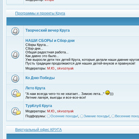
Программы и проекты Круга
Творческий вечер Круга
НАШИ СБОРЫ и Сбор-дни
Сборы Круга...
Сбор-дни...
Общая радостная работа...
Как давно это было...
Уже выросли дети тех детей Круга, которые делали наши давние кругов
Пусть традиции продолжаются для наших детей-внуков и правнуков!
Модераторы:
М.Ю.
,
skvoznyak
Ко Дню Победы
Лето Круга
"А нам всегда чего-то не хватает... Зимою лета..."
)))
Летние лагеря, выезды и все-все-все!
ТурКлуб Круга
Модераторы:
М.Ю.
,
skvoznyak
Подфорумы:
Осенние походы!
,
Зимние походы!
,
Весенние похо
Виртуальный офис КРУГА