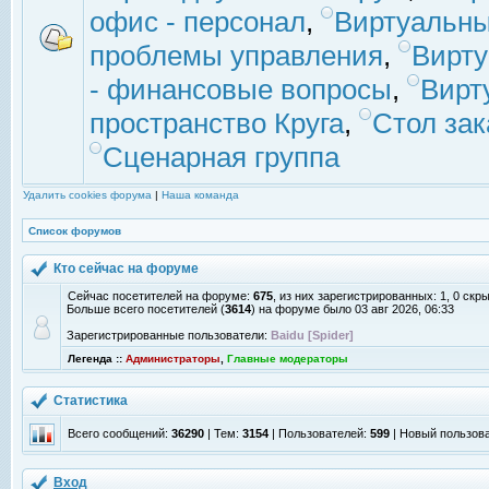
офис - персонал
,
Виртуальны
проблемы управления
,
Вирт
- финансовые вопросы
,
Вирт
пространство Круга
,
Стол зак
Сценарная группа
Удалить cookies форума
|
Наша команда
Список форумов
Кто сейчас на форуме
Сейчас посетителей на форуме:
675
, из них зарегистрированных: 1, 0 скр
Больше всего посетителей (
3614
) на форуме было 03 авг 2026, 06:33
Зарегистрированные пользователи:
Baidu [Spider]
Легенда ::
Администраторы
,
Главные модераторы
Статистика
Всего сообщений:
36290
| Тем:
3154
| Пользователей:
599
| Новый пользов
Вход