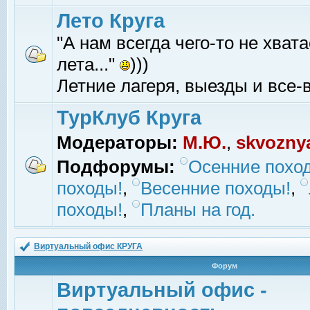
Лето Круга
"А нам всегда чего-то не хвата
лета..."
)))
Летние лагеря, выезды и все-в
ТурКлуб Круга
Модераторы:
М.Ю.
,
skvozny
Подфорумы:
Осенние похо
походы!
,
Весенние походы!
,
походы!
,
Планы на год.
Виртуальный офис КРУГА
Форум
Виртуальный офис -