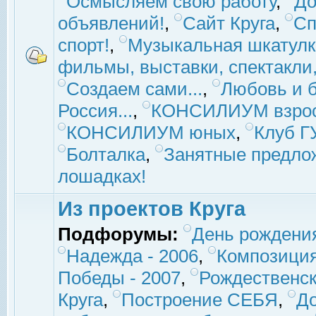
Осмысляем свою работу
,
До
объявлений!
,
Сайт Круга
,
Сп
спорт!
,
Музыкальная шкатулк
фильмы, выставки, спектакли, 
Создаем сами...
,
Любовь и б
Россия...
,
КОНСИЛИУМ взро
КОНСИЛИУМ юных
,
Клуб 
Болталка
,
Занятные предло
лошадках!
Из проектов Круга
Подфорумы:
День рождени
Надежда - 2006
,
Композиция
Победы - 2007
,
Рождественск
Круга
,
Построение СЕБЯ
,
До