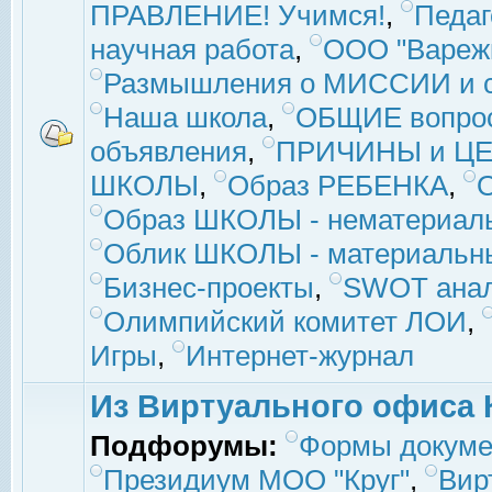
ПРАВЛЕНИЕ! Учимся!
,
Педаг
научная работа
,
ООО "Вареж
Размышления о МИССИИ и с
Наша школа
,
ОБЩИЕ вопро
объявления
,
ПРИЧИНЫ и ЦЕ
ШКОЛЫ
,
Образ РЕБЕНКА
,
Образ ШКОЛЫ - нематериаль
Облик ШКОЛЫ - материальны
Бизнес-проекты
,
SWOT ана
Олимпийский комитет ЛОИ
,
Игры
,
Интернет-журнал
Из Виртуального офиса 
Подфорумы:
Формы докуме
Президиум МОО "Круг"
,
Вир