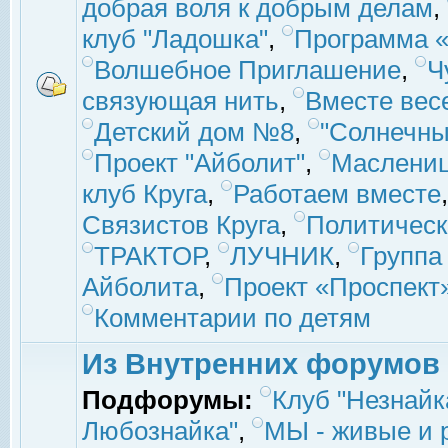
добрая воля к добрым делам
,
клуб "Ладошка"
,
Программа «
Волшебное Приглашение
,
Ч
связующая нить
,
Вместе вес
Детский дом №8
,
"Солнечны
Проект "Айболит"
,
Маслени
клуб Круга
,
Работаем вместе
Связистов Круга
,
Политическ
ТРАКТОР
,
ЛУЧНИК
,
Группа
Айболита
,
Проект «Проспект
Комментарии по детям
Из Внутренних форумов
Подфорумы:
Клуб "Незнайк
Любознайка"
,
МЫ - живые и р