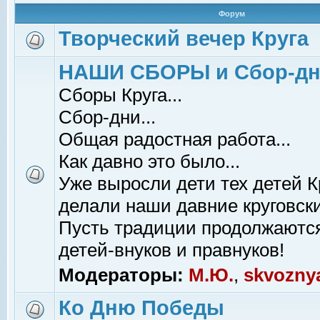
Форум
Творческий вечер Круга
НАШИ СБОРЫ и Сбор-д
Сборы Круга...
Сбор-дни...
Общая радостная работа...
Как давно это было...
Уже выросли дети тех детей К
делали наши давние круговски
Пусть традиции продолжаютс
детей-внуков и правнуков!
Модераторы:
М.Ю.
,
skvozny
Ко Дню Победы