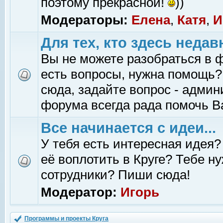
поэтому прекрасной!
))
Модераторы:
Елена
,
Катя
,
И
Для тех, кто здесь недав
Вы не можете разобраться в 
есть вопросы, нужна помощь?
сюда, задайте вопрос - адми
форума всегда рада помочь В
Все начинается с идеи...
У тебя есть интересная идея?
её воплотить в Круге? Тебе н
сотрудники? Пиши сюда!
Модератор:
Игорь
Программы и проекты Круга