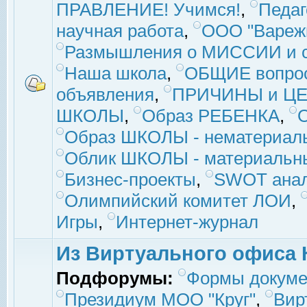
ПРАВЛЕНИЕ! Учимся!
,
Педаг
научная работа
,
ООО "Вареж
Размышления о МИССИИ и с
Наша школа
,
ОБЩИЕ вопро
объявления
,
ПРИЧИНЫ и ЦЕ
ШКОЛЫ
,
Образ РЕБЕНКА
,
Образ ШКОЛЫ - нематериаль
Облик ШКОЛЫ - материальны
Бизнес-проекты
,
SWOT ана
Олимпийский комитет ЛОИ
,
Игры
,
Интернет-журнал
Из Виртуального офиса 
Подфорумы:
Формы докуме
Президиум МОО "Круг"
,
Вир