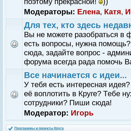
поэтому прекрасной!
))
Модераторы:
Елена
,
Катя
,
И
Для тех, кто здесь недав
Вы не можете разобраться в 
есть вопросы, нужна помощь?
сюда, задайте вопрос - адми
форума всегда рада помочь В
Все начинается с идеи...
У тебя есть интересная идея?
её воплотить в Круге? Тебе н
сотрудники? Пиши сюда!
Модератор:
Игорь
Программы и проекты Круга