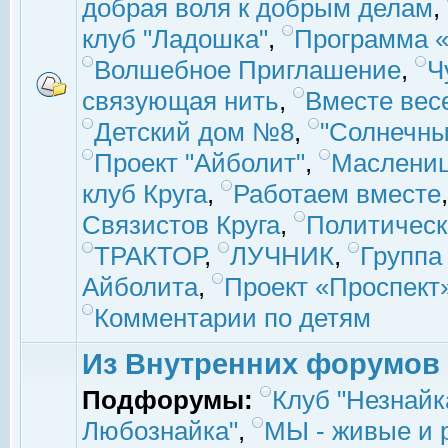
добрая воля к добрым делам
,
клуб "Ладошка"
,
Программа «
Волшебное Приглашение
,
Ч
связующая нить
,
Вместе вес
Детский дом №8
,
"Солнечны
Проект "Айболит"
,
Маслени
клуб Круга
,
Работаем вместе
Связистов Круга
,
Политическ
ТРАКТОР
,
ЛУЧНИК
,
Группа
Айболита
,
Проект «Проспект
Комментарии по детям
Из Внутренних форумов
Подфорумы:
Клуб "Незнайк
Любознайка"
,
МЫ - живые и р