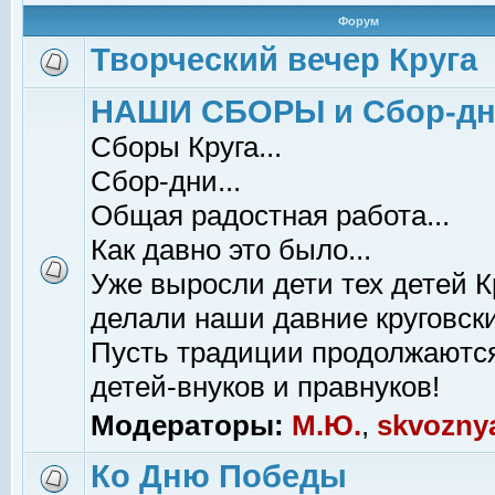
Форум
Творческий вечер Круга
НАШИ СБОРЫ и Сбор-д
Сборы Круга...
Сбор-дни...
Общая радостная работа...
Как давно это было...
Уже выросли дети тех детей К
делали наши давние круговски
Пусть традиции продолжаютс
детей-внуков и правнуков!
Модераторы:
М.Ю.
,
skvozny
Ко Дню Победы