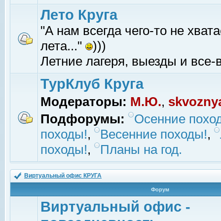
Лето Круга
"А нам всегда чего-то не хвата
лета..."
)))
Летние лагеря, выезды и все-в
ТурКлуб Круга
Модераторы:
М.Ю.
,
skvozny
Подфорумы:
Осенние похо
походы!
,
Весенние походы!
,
походы!
,
Планы на год.
Виртуальный офис КРУГА
Форум
Виртуальный офис -