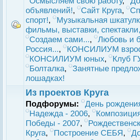
Осмысляем свою работу
,
До
объявлений!
,
Сайт Круга
,
Сп
спорт!
,
Музыкальная шкатулк
фильмы, выставки, спектакли, 
Создаем сами...
,
Любовь и б
Россия...
,
КОНСИЛИУМ взро
КОНСИЛИУМ юных
,
Клуб 
Болталка
,
Занятные предло
лошадках!
Из проектов Круга
Подфорумы:
День рождени
Надежда - 2006
,
Композиция
Победы - 2007
,
Рождественск
Круга
,
Построение СЕБЯ
,
До