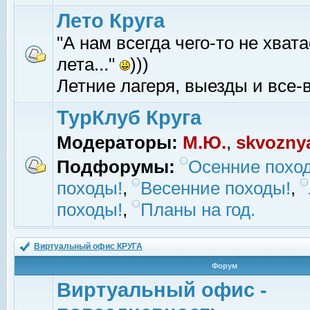
Лето Круга
"А нам всегда чего-то не хвата
лета..."
)))
Летние лагеря, выезды и все-в
ТурКлуб Круга
Модераторы:
М.Ю.
,
skvozny
Подфорумы:
Осенние похо
походы!
,
Весенние походы!
,
походы!
,
Планы на год.
Виртуальный офис КРУГА
Форум
Виртуальный офис -