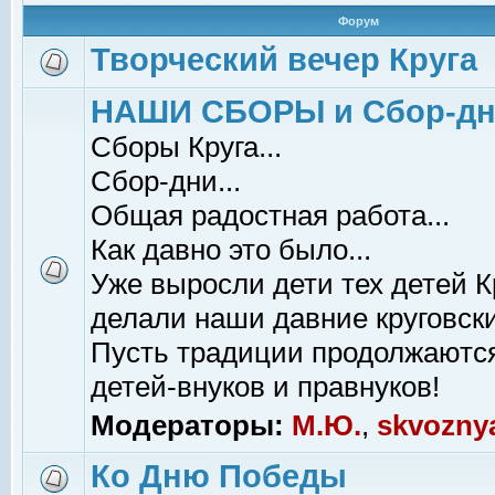
Форум
Творческий вечер Круга
НАШИ СБОРЫ и Сбор-д
Сборы Круга...
Сбор-дни...
Общая радостная работа...
Как давно это было...
Уже выросли дети тех детей К
делали наши давние круговски
Пусть традиции продолжаютс
детей-внуков и правнуков!
Модераторы:
М.Ю.
,
skvozny
Ко Дню Победы