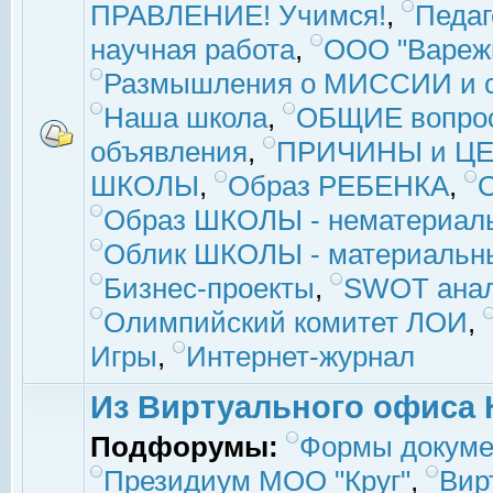
ПРАВЛЕНИЕ! Учимся!
,
Педаг
научная работа
,
ООО "Вареж
Размышления о МИССИИ и с
Наша школа
,
ОБЩИЕ вопро
объявления
,
ПРИЧИНЫ и ЦЕ
ШКОЛЫ
,
Образ РЕБЕНКА
,
Образ ШКОЛЫ - нематериаль
Облик ШКОЛЫ - материальны
Бизнес-проекты
,
SWOT ана
Олимпийский комитет ЛОИ
,
Игры
,
Интернет-журнал
Из Виртуального офиса 
Подфорумы:
Формы докуме
Президиум МОО "Круг"
,
Вир