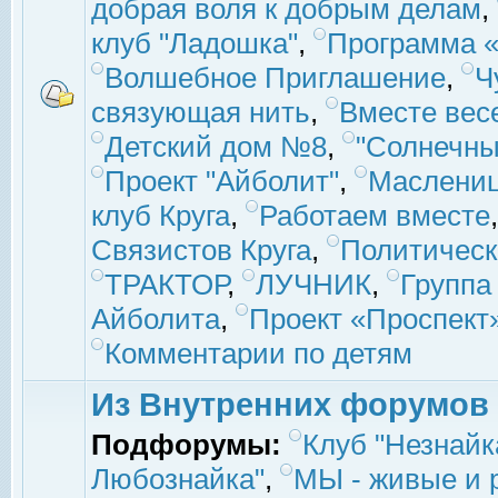
добрая воля к добрым делам
,
клуб "Ладошка"
,
Программа «
Волшебное Приглашение
,
Ч
связующая нить
,
Вместе вес
Детский дом №8
,
"Солнечны
Проект "Айболит"
,
Маслени
клуб Круга
,
Работаем вместе
Связистов Круга
,
Политическ
ТРАКТОР
,
ЛУЧНИК
,
Группа
Айболита
,
Проект «Проспект
Комментарии по детям
Из Внутренних форумов
Подфорумы:
Клуб "Незнайк
Любознайка"
,
МЫ - живые и р