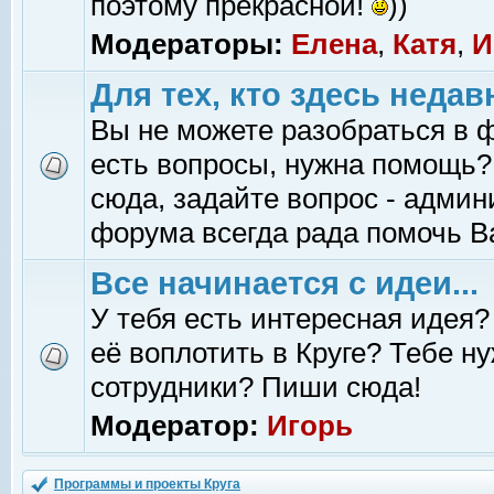
поэтому прекрасной!
))
Модераторы:
Елена
,
Катя
,
И
Для тех, кто здесь недав
Вы не можете разобраться в 
есть вопросы, нужна помощь?
сюда, задайте вопрос - адми
форума всегда рада помочь В
Все начинается с идеи...
У тебя есть интересная идея?
её воплотить в Круге? Тебе н
сотрудники? Пиши сюда!
Модератор:
Игорь
Программы и проекты Круга