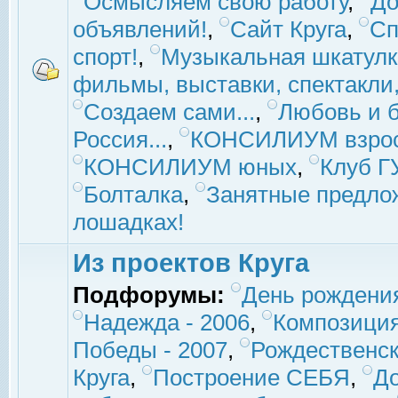
Осмысляем свою работу
,
До
объявлений!
,
Сайт Круга
,
Сп
спорт!
,
Музыкальная шкатулк
фильмы, выставки, спектакли, 
Создаем сами...
,
Любовь и б
Россия...
,
КОНСИЛИУМ взро
КОНСИЛИУМ юных
,
Клуб 
Болталка
,
Занятные предло
лошадках!
Из проектов Круга
Подфорумы:
День рождени
Надежда - 2006
,
Композиция
Победы - 2007
,
Рождественск
Круга
,
Построение СЕБЯ
,
До