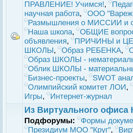
ПРАВЛЕНИЕ! Учимся!
,
Педаг
научная работа
,
ООО "Вареж
Размышления о МИССИИ и с
Наша школа
,
ОБЩИЕ вопро
объявления
,
ПРИЧИНЫ и ЦЕ
ШКОЛЫ
,
Образ РЕБЕНКА
,
Образ ШКОЛЫ - нематериаль
Облик ШКОЛЫ - материальны
Бизнес-проекты
,
SWOT ана
Олимпийский комитет ЛОИ
,
Игры
,
Интернет-журнал
Из Виртуального офиса 
Подфорумы:
Формы докуме
Президиум МОО "Круг"
,
Вир