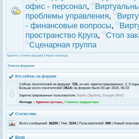
офис - персонал
,
Виртуальны
проблемы управления
,
Вирт
- финансовые вопросы
,
Вирт
пространство Круга
,
Стол зак
Сценарная группа
Удалить cookies форума
|
Наша команда
Список форумов
Кто сейчас на форуме
Сейчас посетителей на форуме:
725
, из них зарегистрированных: 2, 0 скр
Больше всего посетителей (
3614
) на форуме было 03 авг 2026, 06:33
Зарегистрированные пользователи:
Baidu [Spider]
,
Google [Bot]
Легенда ::
Администраторы
,
Главные модераторы
Статистика
Всего сообщений:
36290
| Тем:
3154
| Пользователей:
599
| Новый пользов
Вход