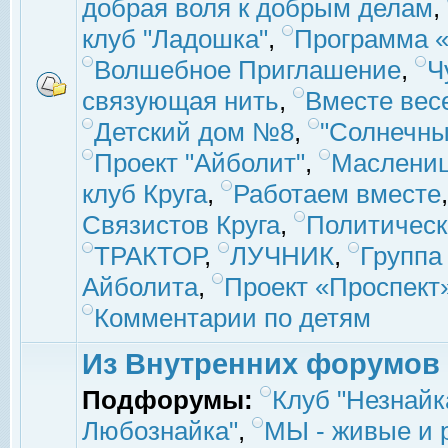
добрая воля к добрым делам
,
клуб "Ладошка"
,
Программа «
Волшебное Приглашение
,
Ч
связующая нить
,
Вместе вес
Детский дом №8
,
"Солнечны
Проект "Айболит"
,
Маслени
клуб Круга
,
Работаем вместе
Связистов Круга
,
Политическ
ТРАКТОР
,
ЛУЧНИК
,
Группа
Айболита
,
Проект «Проспект
Комментарии по детям
Из Внутренних форумов
Подфорумы:
Клуб "Незнайк
Любознайка"
,
МЫ - живые и р