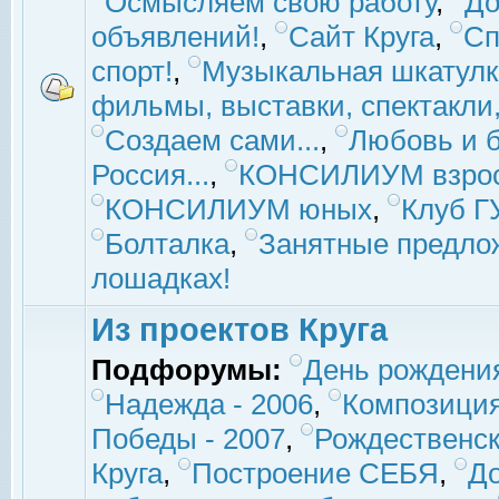
Осмысляем свою работу
,
До
объявлений!
,
Сайт Круга
,
Сп
спорт!
,
Музыкальная шкатулк
фильмы, выставки, спектакли, 
Создаем сами...
,
Любовь и б
Россия...
,
КОНСИЛИУМ взро
КОНСИЛИУМ юных
,
Клуб 
Болталка
,
Занятные предло
лошадках!
Из проектов Круга
Подфорумы:
День рождени
Надежда - 2006
,
Композиция
Победы - 2007
,
Рождественск
Круга
,
Построение СЕБЯ
,
До