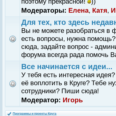
поэтому прекрасной!
))
Модераторы:
Елена
,
Катя
,
И
Для тех, кто здесь недав
Вы не можете разобраться в 
есть вопросы, нужна помощь?
сюда, задайте вопрос - адми
форума всегда рада помочь В
Все начинается с идеи...
У тебя есть интересная идея?
её воплотить в Круге? Тебе н
сотрудники? Пиши сюда!
Модератор:
Игорь
Программы и проекты Круга