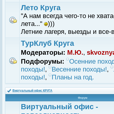
Лето Круга
"А нам всегда чего-то не хвата
лета..."
)))
Летние лагеря, выезды и все-в
ТурКлуб Круга
Модераторы:
М.Ю.
,
skvozny
Подфорумы:
Осенние похо
походы!
,
Весенние походы!
,
походы!
,
Планы на год.
Виртуальный офис КРУГА
Форум
Виртуальный офис -