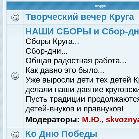
Форум
Творческий вечер Круга
НАШИ СБОРЫ и Сбор-д
Сборы Круга...
Сбор-дни...
Общая радостная работа...
Как давно это было...
Уже выросли дети тех детей К
делали наши давние круговски
Пусть традиции продолжаютс
детей-внуков и правнуков!
Модераторы:
М.Ю.
,
skvozny
Ко Дню Победы