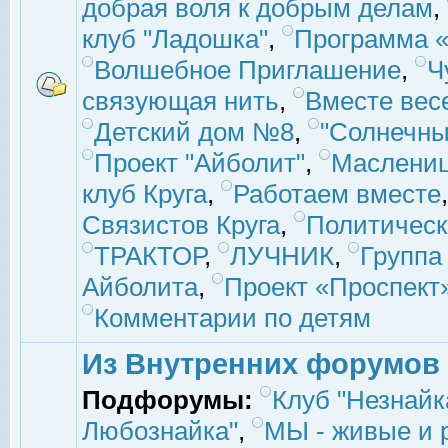
добрая воля к добрым делам
,
клуб "Ладошка"
,
Программа «
Волшебное Приглашение
,
Ч
связующая нить
,
Вместе вес
Детский дом №8
,
"Солнечны
Проект "Айболит"
,
Маслени
клуб Круга
,
Работаем вместе
Связистов Круга
,
Политическ
ТРАКТОР
,
ЛУЧНИК
,
Группа
Айболита
,
Проект «Проспект
Комментарии по детям
Из Внутренних форумов
Подфорумы:
Клуб "Незнайк
Любознайка"
,
МЫ - живые и р