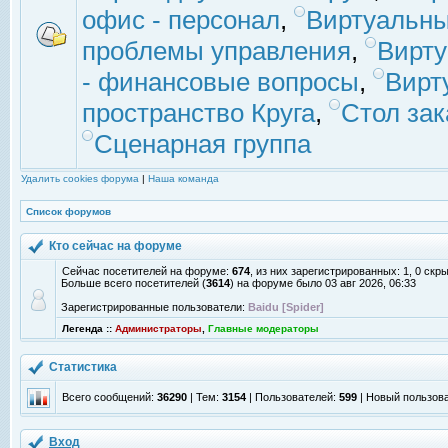
офис - персонал
,
Виртуальны
проблемы управления
,
Вирт
- финансовые вопросы
,
Вирт
пространство Круга
,
Стол зак
Сценарная группа
Удалить cookies форума
|
Наша команда
Список форумов
Кто сейчас на форуме
Сейчас посетителей на форуме:
674
, из них зарегистрированных: 1, 0 скр
Больше всего посетителей (
3614
) на форуме было 03 авг 2026, 06:33
Зарегистрированные пользователи:
Baidu [Spider]
Легенда ::
Администраторы
,
Главные модераторы
Статистика
Всего сообщений:
36290
| Тем:
3154
| Пользователей:
599
| Новый пользов
Вход