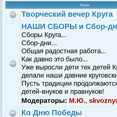
Форум
Творческий вечер Круга
НАШИ СБОРЫ и Сбор-д
Сборы Круга...
Сбор-дни...
Общая радостная работа...
Как давно это было...
Уже выросли дети тех детей К
делали наши давние круговски
Пусть традиции продолжаютс
детей-внуков и правнуков!
Модераторы:
М.Ю.
,
skvozny
Ко Дню Победы