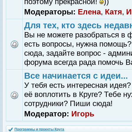
поэтому прекрасной!
))
Модераторы:
Елена
,
Катя
,
И
Для тех, кто здесь недав
Вы не можете разобраться в 
есть вопросы, нужна помощь?
сюда, задайте вопрос - адми
форума всегда рада помочь В
Все начинается с идеи...
У тебя есть интересная идея?
её воплотить в Круге? Тебе н
сотрудники? Пиши сюда!
Модератор:
Игорь
Программы и проекты Круга