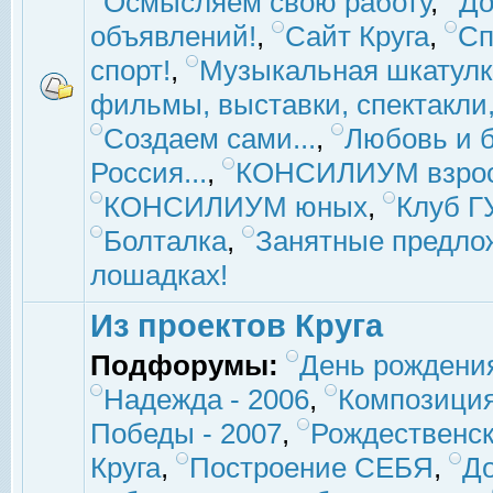
Осмысляем свою работу
,
До
объявлений!
,
Сайт Круга
,
Сп
спорт!
,
Музыкальная шкатулк
фильмы, выставки, спектакли, 
Создаем сами...
,
Любовь и б
Россия...
,
КОНСИЛИУМ взро
КОНСИЛИУМ юных
,
Клуб 
Болталка
,
Занятные предло
лошадках!
Из проектов Круга
Подфорумы:
День рождени
Надежда - 2006
,
Композиция
Победы - 2007
,
Рождественск
Круга
,
Построение СЕБЯ
,
До