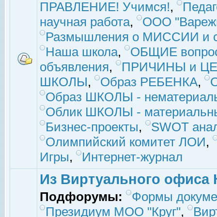
ПРАВЛЕНИЕ! Учимся!
,
Педаг
научная работа
,
ООО "Вареж
Размышления о МИССИИ и с
Наша школа
,
ОБЩИЕ вопро
объявления
,
ПРИЧИНЫ и ЦЕ
ШКОЛЫ
,
Образ РЕБЕНКА
,
Образ ШКОЛЫ - нематериаль
Облик ШКОЛЫ - материальны
Бизнес-проекты
,
SWOT ана
Олимпийский комитет ЛОИ
,
Игры
,
Интернет-журнал
Из Виртуального офиса 
Подфорумы:
Формы докуме
Президиум МОО "Круг"
,
Вир