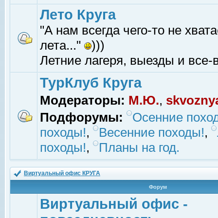
Лето Круга
"А нам всегда чего-то не хвата
лета..."
)))
Летние лагеря, выезды и все-в
ТурКлуб Круга
Модераторы:
М.Ю.
,
skvozny
Подфорумы:
Осенние похо
походы!
,
Весенние походы!
,
походы!
,
Планы на год.
Виртуальный офис КРУГА
Форум
Виртуальный офис -