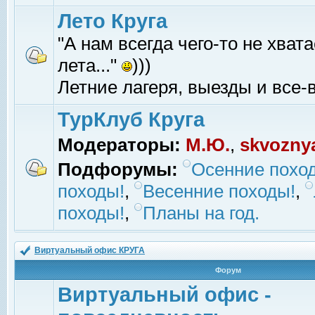
Лето Круга
"А нам всегда чего-то не хвата
лета..."
)))
Летние лагеря, выезды и все-в
ТурКлуб Круга
Модераторы:
М.Ю.
,
skvozny
Подфорумы:
Осенние похо
походы!
,
Весенние походы!
,
походы!
,
Планы на год.
Виртуальный офис КРУГА
Форум
Виртуальный офис -