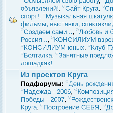
Осмысляем свою работу
,
До
объявлений!
,
Сайт Круга
,
Сп
спорт!
,
Музыкальная шкатулк
фильмы, выставки, спектакли, 
Создаем сами...
,
Любовь и б
Россия...
,
КОНСИЛИУМ взро
КОНСИЛИУМ юных
,
Клуб 
Болталка
,
Занятные предло
лошадках!
Из проектов Круга
Подфорумы:
День рождени
Надежда - 2006
,
Композиция
Победы - 2007
,
Рождественск
Круга
,
Построение СЕБЯ
,
До