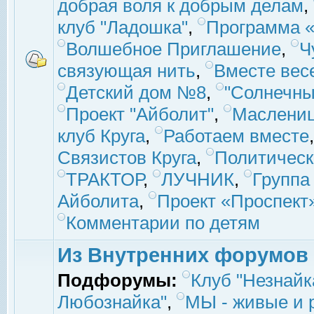
добрая воля к добрым делам
,
клуб "Ладошка"
,
Программа «
Волшебное Приглашение
,
Ч
связующая нить
,
Вместе вес
Детский дом №8
,
"Солнечны
Проект "Айболит"
,
Маслени
клуб Круга
,
Работаем вместе
Связистов Круга
,
Политическ
ТРАКТОР
,
ЛУЧНИК
,
Группа
Айболита
,
Проект «Проспект
Комментарии по детям
Из Внутренних форумов
Подфорумы:
Клуб "Незнайк
Любознайка"
,
МЫ - живые и р