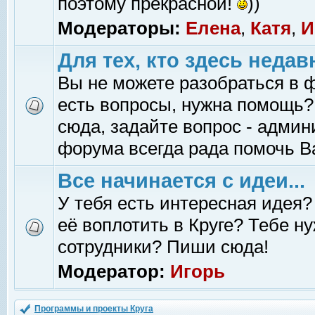
поэтому прекрасной!
))
Модераторы:
Елена
,
Катя
,
И
Для тех, кто здесь недав
Вы не можете разобраться в 
есть вопросы, нужна помощь?
сюда, задайте вопрос - адми
форума всегда рада помочь В
Все начинается с идеи...
У тебя есть интересная идея?
её воплотить в Круге? Тебе н
сотрудники? Пиши сюда!
Модератор:
Игорь
Программы и проекты Круга