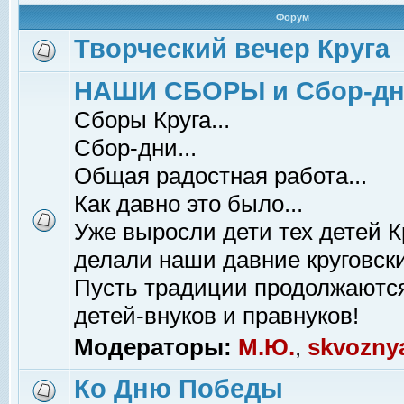
Форум
Творческий вечер Круга
НАШИ СБОРЫ и Сбор-д
Сборы Круга...
Сбор-дни...
Общая радостная работа...
Как давно это было...
Уже выросли дети тех детей К
делали наши давние круговски
Пусть традиции продолжаютс
детей-внуков и правнуков!
Модераторы:
М.Ю.
,
skvozny
Ко Дню Победы