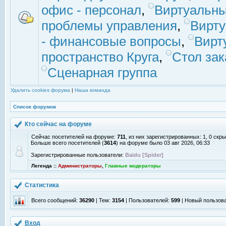
офис - персонал
,
Виртуальны
проблемы управления
,
Вирт
- финансовые вопросы
,
Вирт
пространство Круга
,
Стол зак
Сценарная группа
Удалить cookies форума
|
Наша команда
Список форумов
Кто сейчас на форуме
Сейчас посетителей на форуме:
711
, из них зарегистрированных: 1, 0 скр
Больше всего посетителей (
3614
) на форуме было 03 авг 2026, 06:33
Зарегистрированные пользователи:
Baidu [Spider]
Легенда ::
Администраторы
,
Главные модераторы
Статистика
Всего сообщений:
36290
| Тем:
3154
| Пользователей:
599
| Новый пользов
Вход