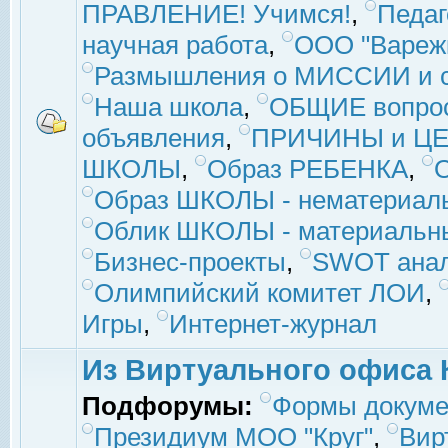
ПРАВЛЕНИЕ! Учимся!
,
Педаг
научная работа
,
ООО "Вареж
Размышления о МИССИИ и с
Наша школа
,
ОБЩИЕ вопро
объявления
,
ПРИЧИНЫ и ЦЕ
ШКОЛЫ
,
Образ РЕБЕНКА
,
Образ ШКОЛЫ - нематериаль
Облик ШКОЛЫ - материальны
Бизнес-проекты
,
SWOT ана
Олимпийский комитет ЛОИ
,
Игры
,
Интернет-журнал
Из Виртуального офиса 
Подфорумы:
Формы докуме
Президиум МОО "Круг"
,
Вир