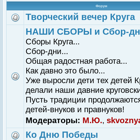
Форум
Творческий вечер Круга
НАШИ СБОРЫ и Сбор-д
Сборы Круга...
Сбор-дни...
Общая радостная работа...
Как давно это было...
Уже выросли дети тех детей К
делали наши давние круговски
Пусть традиции продолжаютс
детей-внуков и правнуков!
Модераторы:
М.Ю.
,
skvozny
Ко Дню Победы