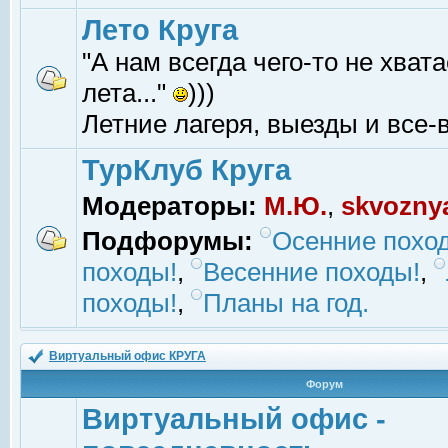
Лето Круга
"А нам всегда чего-то не хвата
лета..."
)))
Летние лагеря, выезды и все-в
ТурКлуб Круга
Модераторы:
М.Ю.
,
skvozny
Подфорумы:
Осенние похо
походы!
,
Весенние походы!
,
походы!
,
Планы на год.
Виртуальный офис КРУГА
Форум
Виртуальный офис -