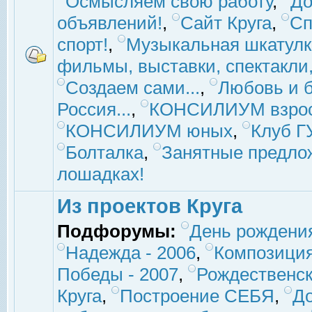
Осмысляем свою работу
,
До
объявлений!
,
Сайт Круга
,
Сп
спорт!
,
Музыкальная шкатулк
фильмы, выставки, спектакли, 
Создаем сами...
,
Любовь и б
Россия...
,
КОНСИЛИУМ взро
КОНСИЛИУМ юных
,
Клуб 
Болталка
,
Занятные предло
лошадках!
Из проектов Круга
Подфорумы:
День рождени
Надежда - 2006
,
Композиция
Победы - 2007
,
Рождественск
Круга
,
Построение СЕБЯ
,
До