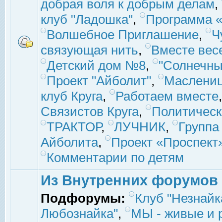
добрая воля к добрым делам
,
клуб "Ладошка"
,
Программа «
Волшебное Приглашение
,
Ч
связующая нить
,
Вместе вес
Детский дом №8
,
"Солнечны
Проект "Айболит"
,
Маслени
клуб Круга
,
Работаем вместе
Связистов Круга
,
Политическ
ТРАКТОР
,
ЛУЧНИК
,
Группа
Айболита
,
Проект «Проспект
Комментарии по детям
Из Внутренних форумов
Подфорумы:
Клуб "Незнайк
Любознайка"
,
МЫ - живые и р