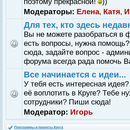
поэтому прекрасной!
))
Модераторы:
Елена
,
Катя
,
И
Для тех, кто здесь недав
Вы не можете разобраться в 
есть вопросы, нужна помощь?
сюда, задайте вопрос - адми
форума всегда рада помочь В
Все начинается с идеи...
У тебя есть интересная идея?
её воплотить в Круге? Тебе н
сотрудники? Пиши сюда!
Модератор:
Игорь
Программы и проекты Круга