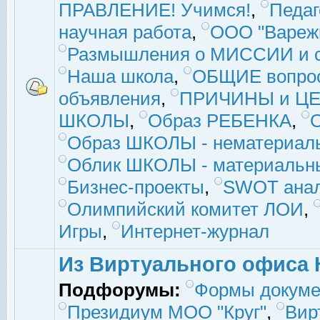
ПРАВЛЕНИЕ! Учимся!
,
Педаг
научная работа
,
ООО "Вареж
Размышления о МИССИИ и с
Наша школа
,
ОБЩИЕ вопро
объявления
,
ПРИЧИНЫ и ЦЕ
ШКОЛЫ
,
Образ РЕБЕНКА
,
Образ ШКОЛЫ - нематериаль
Облик ШКОЛЫ - материальны
Бизнес-проекты
,
SWOT ана
Олимпийский комитет ЛОИ
,
Игры
,
Интернет-журнал
Из Виртуального офиса 
Подфорумы:
Формы докуме
Президиум МОО "Круг"
,
Вир