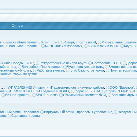
Форум
у
,
Доска объявлений!
,
Сайт Круга
,
Спорт, спорт, спорт!
,
Музыкальная шкатулк
овь и боль моя, Россия...
,
КОНСИЛИУМ взрослых
,
КОНСИЛИУМ юных
,
Клуб Г
 к Дню Победы - 2007
,
Рождественские вечера Круга
,
Построение СЕБЯ
,
Добров
ий ветер»
,
Волшебное Приглашение
,
Чудес связующая нить
,
Вместе весело ша
есенный клуб Круга
,
Работаем вместе
,
Клуб Связистов Круга
,
Политический кл
Комментарии по детям
..
,
У-ПРАВЛЕНИЕ! Учимся!
,
Педагогическая и научная работа
,
ООО "Варежка"
,
ния
,
ПРИЧИНЫ и ЦЕЛИ создания ШКОЛЫ
,
Образ РЕБЕНКА
,
Образ СЕМЬИ
,
О
,
Бизнес-проекты
,
SWOT анализ
,
Олимпийский комитет ЛОИ
,
Большие Игры
,
альный офис - персонал
,
Виртуальный офис - проблемы управления
,
Виртуальны
азов
,
Сценарная группа