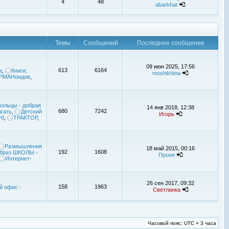
4
48
abarkhat
Темы
Сообщений
Последнее сообщение
09 июн 2025, 17:56
613
6164
а
,
Книги,
moshikhina
УРМАНоидов
,
ольцы - добрая
14 янв 2018, 12:38
680
7242
гать
,
Детский
Игорь
уб
,
ТРАКТОР
,
Размышления
18 май 2015, 00:16
192
1608
браз ШКОЛЫ -
Проня
Интернет-
26 сен 2017, 09:32
158
1963
й офис -
Светланка
Часовой пояс: UTC + 3 часа