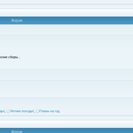
Форум
ские сборы...
ды!
,
Летние походы!
,
Планы на год.
Форум