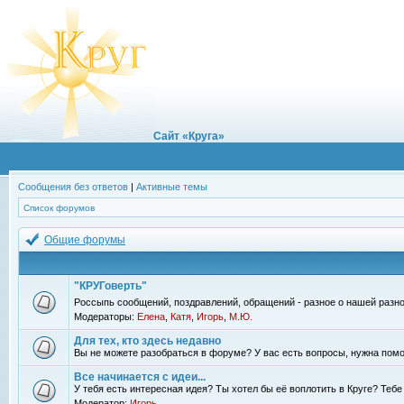
Сайт «Круга»
Сообщения без ответов
|
Активные темы
Список форумов
Общие форумы
"КРУГоверть"
Россыпь сообщений, поздравлений, обращений - разное о нашей разно
Модераторы:
Елена
,
Катя
,
Игорь
,
М.Ю.
Для тех, кто здесь недавно
Вы не можете разобраться в форуме? У вас есть вопросы, нужна помо
Все начинается с идеи...
У тебя есть интересная идея? Ты хотел бы её воплотить в Круге? Теб
Модератор:
Игорь