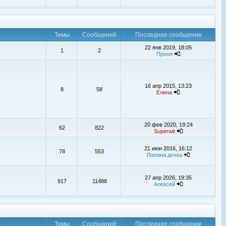
Темы
Сообщений
Последнее сообщение
22 янв 2019, 18:05
1
2
Проня
16 апр 2015, 13:23
8
58
Елена
20 фев 2020, 19:24
62
822
Superwit
21 июн 2016, 16:12
78
553
Папина дочка
27 апр 2026, 19:35
917
11488
Алексей
Темы
Сообщений
Последнее сообщение