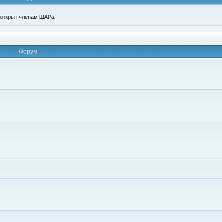
п открыт членам ШАРа.
Форум