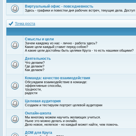
Виртуальный офис - повседневность
Здесь - графики и повестки дня рабочих встреч, текущие дела. Досту
Точка роста
Смыслы и цели
Зачем каждому из нас - лично - работа здесь?
Какие цели каждый ставит перед собою?
А какие цели достойны быть целями Круга - то есть нашими общими?
Деятельность
Что делаем?
Где делаем?
Как делаем?
Команда: качество взаимодействия
Обсуждаем взаимодействие в команде:
эффективные способы,
трудности,
радости
Целевая аудитория
Создаем и тестируем портрет целевой аудитории
Онлайн-школа
Мы многому можем научить желающих учиться.
Ныне это можно делать и онлайн.
Дело новое, нелегкое - но каждый может найти, чем помочь.
ДОМ для Круга