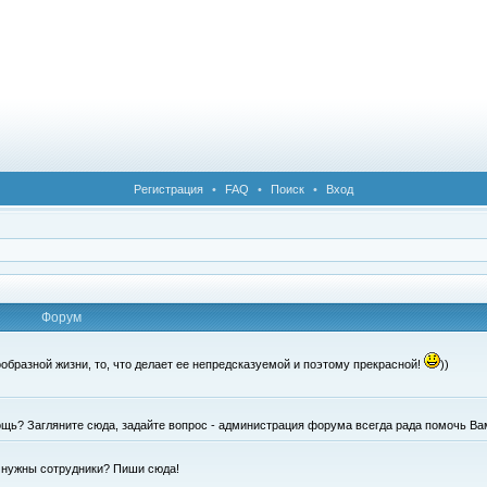
Регистрация
•
FAQ
•
Поиск
•
Вход
Форум
образной жизни, то, что делает ее непредсказуемой и поэтому прекрасной!
))
щь? Загляните сюда, задайте вопрос - администрация форума всегда рада помочь Ва
е нужны сотрудники? Пиши сюда!