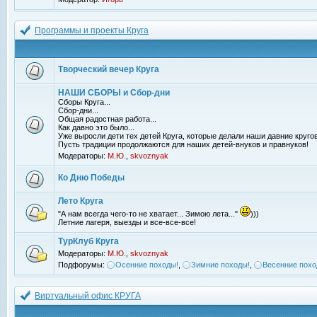
Программы и проекты Круга
Творческий вечер Круга
НАШИ СБОРЫ и Сбор-дни
Сборы Круга...
Сбор-дни...
Общая радостная работа...
Как давно это было...
Уже выросли дети тех детей Круга, которые делали наши давние кругов
Пусть традиции продолжаются для наших детей-внуков и правнуков!
Модераторы:
М.Ю.
,
skvoznyak
Ко Дню Победы
Лето Круга
"А нам всегда чего-то не хватает... Зимою лета..."
)))
Летние лагеря, выезды и все-все-все!
ТурКлуб Круга
Модераторы:
М.Ю.
,
skvoznyak
Подфорумы:
Осенние походы!
,
Зимние походы!
,
Весенние похо
Виртуальный офис КРУГА