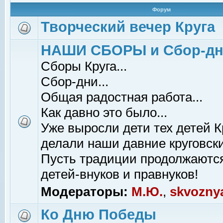
Форум
Творческий вечер Круга
НАШИ СБОРЫ и Сбор-д
Сборы Круга...
Сбор-дни...
Общая радостная работа...
Как давно это было...
Уже выросли дети тех детей К
делали наши давние круговски
Пусть традиции продолжаютс
детей-внуков и правнуков!
Модераторы:
М.Ю.
,
skvozny
Ко Дню Победы