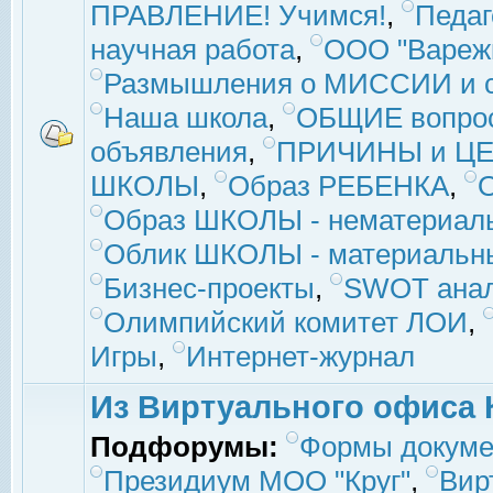
ПРАВЛЕНИЕ! Учимся!
,
Педаг
научная работа
,
ООО "Вареж
Размышления о МИССИИ и с
Наша школа
,
ОБЩИЕ вопро
объявления
,
ПРИЧИНЫ и ЦЕ
ШКОЛЫ
,
Образ РЕБЕНКА
,
Образ ШКОЛЫ - нематериаль
Облик ШКОЛЫ - материальны
Бизнес-проекты
,
SWOT ана
Олимпийский комитет ЛОИ
,
Игры
,
Интернет-журнал
Из Виртуального офиса 
Подфорумы:
Формы докуме
Президиум МОО "Круг"
,
Вир