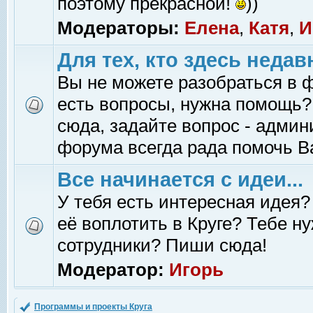
поэтому прекрасной!
))
Модераторы:
Елена
,
Катя
,
И
Для тех, кто здесь недав
Вы не можете разобраться в 
есть вопросы, нужна помощь?
сюда, задайте вопрос - адми
форума всегда рада помочь В
Все начинается с идеи...
У тебя есть интересная идея?
её воплотить в Круге? Тебе н
сотрудники? Пиши сюда!
Модератор:
Игорь
Программы и проекты Круга