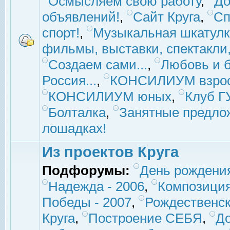
Осмысляем свою работу
,
До
объявлений!
,
Сайт Круга
,
Сп
спорт!
,
Музыкальная шкатулк
фильмы, выставки, спектакли, 
Создаем сами...
,
Любовь и б
Россия...
,
КОНСИЛИУМ взро
КОНСИЛИУМ юных
,
Клуб 
Болталка
,
Занятные предло
лошадках!
Из проектов Круга
Подфорумы:
День рождени
Надежда - 2006
,
Композиция
Победы - 2007
,
Рождественск
Круга
,
Построение СЕБЯ
,
До