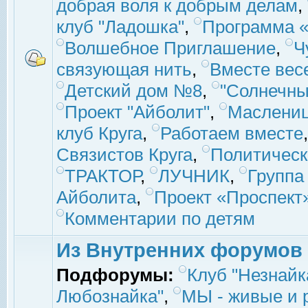
добрая воля к добрым делам
,
клуб "Ладошка"
,
Программа «
Волшебное Приглашение
,
Ч
связующая нить
,
Вместе вес
Детский дом №8
,
"Солнечны
Проект "Айболит"
,
Маслени
клуб Круга
,
Работаем вместе
Связистов Круга
,
Политическ
ТРАКТОР
,
ЛУЧНИК
,
Группа
Айболита
,
Проект «Проспект
Комментарии по детям
Из Внутренних форумов
Подфорумы:
Клуб "Незнайк
Любознайка"
,
МЫ - живые и р