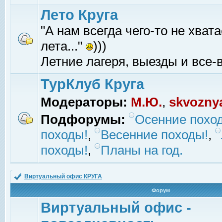
Лето Круга
"А нам всегда чего-то не хвата
лета..."
)))
Летние лагеря, выезды и все-в
ТурКлуб Круга
Модераторы:
М.Ю.
,
skvozny
Подфорумы:
Осенние похо
походы!
,
Весенние походы!
,
походы!
,
Планы на год.
Виртуальный офис КРУГА
Форум
Виртуальный офис -