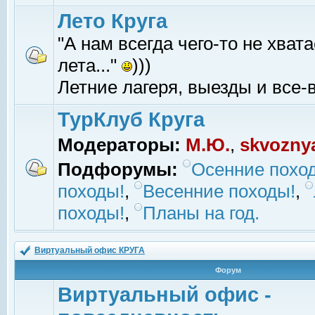
Лето Круга
"А нам всегда чего-то не хвата
лета..."
)))
Летние лагеря, выезды и все-в
ТурКлуб Круга
Модераторы:
М.Ю.
,
skvozny
Подфорумы:
Осенние похо
походы!
,
Весенние походы!
,
походы!
,
Планы на год.
Виртуальный офис КРУГА
Форум
Виртуальный офис -