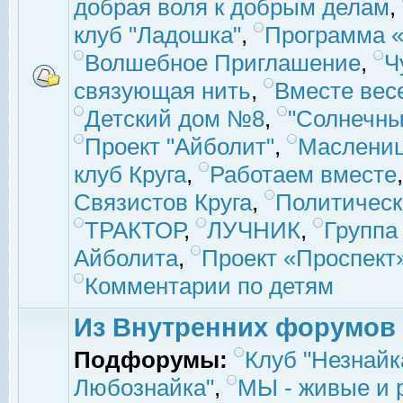
добрая воля к добрым делам
,
клуб "Ладошка"
,
Программа «
Волшебное Приглашение
,
Ч
связующая нить
,
Вместе вес
Детский дом №8
,
"Солнечны
Проект "Айболит"
,
Маслени
клуб Круга
,
Работаем вместе
Связистов Круга
,
Политическ
ТРАКТОР
,
ЛУЧНИК
,
Группа
Айболита
,
Проект «Проспект
Комментарии по детям
Из Внутренних форумов
Подфорумы:
Клуб "Незнайк
Любознайка"
,
МЫ - живые и р