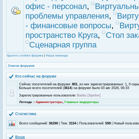
офис - персонал
,
Виртуальны
проблемы управления
,
Вирт
- финансовые вопросы
,
Вирт
пространство Круга
,
Стол зак
Сценарная группа
Удалить cookies форума
|
Наша команда
Список форумов
Кто сейчас на форуме
Сейчас посетителей на форуме:
801
, из них зарегистрированных: 1, 0 скр
Больше всего посетителей (
3614
) на форуме было 03 авг 2026, 06:33
Зарегистрированные пользователи:
Baidu [Spider]
Легенда ::
Администраторы
,
Главные модераторы
Статистика
Всего сообщений:
36290
| Тем:
3154
| Пользователей:
599
| Новый пользов
Вход