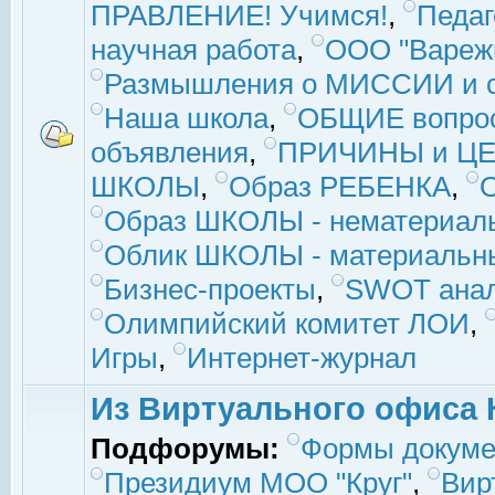
ПРАВЛЕНИЕ! Учимся!
,
Педаг
научная работа
,
ООО "Вареж
Размышления о МИССИИ и с
Наша школа
,
ОБЩИЕ вопро
объявления
,
ПРИЧИНЫ и ЦЕ
ШКОЛЫ
,
Образ РЕБЕНКА
,
Образ ШКОЛЫ - нематериаль
Облик ШКОЛЫ - материальны
Бизнес-проекты
,
SWOT ана
Олимпийский комитет ЛОИ
,
Игры
,
Интернет-журнал
Из Виртуального офиса 
Подфорумы:
Формы докуме
Президиум МОО "Круг"
,
Вир