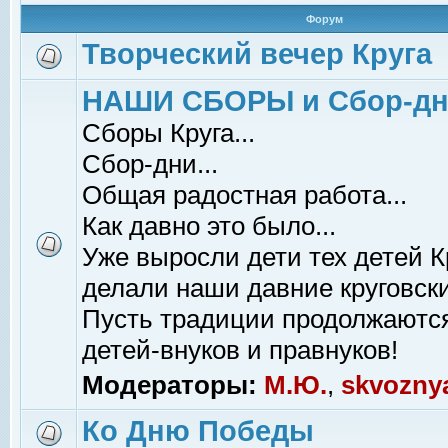
Форум
Творческий вечер Круга
НАШИ СБОРЫ и Сбор-д
Сборы Круга...
Сбор-дни...
Общая радостная работа...
Как давно это было...
Уже выросли дети тех детей К
делали наши давние круговски
Пусть традиции продолжаютс
детей-внуков и правнуков!
Модераторы:
М.Ю.
,
skvozny
Ко Дню Победы