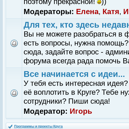
поэтому прекрасной!
))
Модераторы:
Елена
,
Катя
,
И
Для тех, кто здесь недав
Вы не можете разобраться в 
есть вопросы, нужна помощь?
сюда, задайте вопрос - адми
форума всегда рада помочь В
Все начинается с идеи...
У тебя есть интересная идея?
её воплотить в Круге? Тебе н
сотрудники? Пиши сюда!
Модератор:
Игорь
Программы и проекты Круга