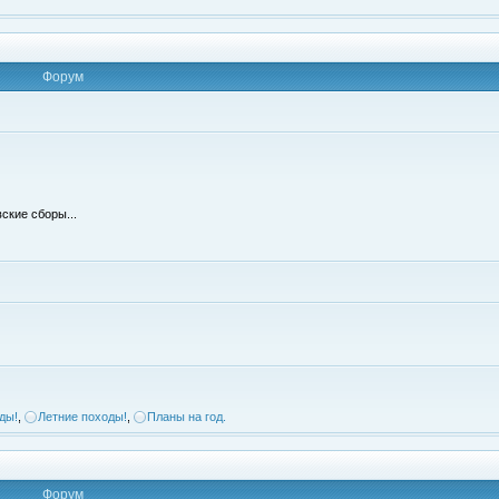
Форум
ские сборы...
ды!
,
Летние походы!
,
Планы на год.
Форум