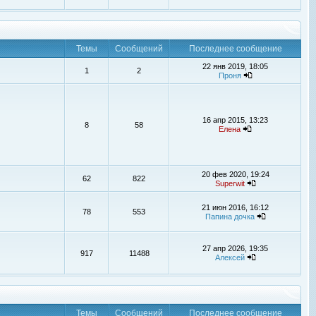
Темы
Сообщений
Последнее сообщение
22 янв 2019, 18:05
1
2
Проня
16 апр 2015, 13:23
8
58
Елена
20 фев 2020, 19:24
62
822
Superwit
21 июн 2016, 16:12
78
553
Папина дочка
27 апр 2026, 19:35
917
11488
Алексей
Темы
Сообщений
Последнее сообщение