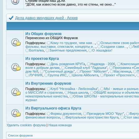
Строим общий наш ДОМ.
"ДОМ, как известно всем давно, это не стены, не окно..."
Дела давно минувших дней - Архив
Из Общих форумов
Перенесено из ОБЩИХ Форумов
Подфорумы:
Кому-то труднее, чем нам...
,
Осмысляем свою работ
фильмы, выставки, спектакли, концерты и...
,
Создаем сами...
,
Люб
Болталка
,
Занятные предложения
,
О лошадках!
Из проектов Круга
Подфорумы:
День рождения КРУГа
,
Надежда - 2006
,
Композиция
воля к добрым делам
,
Семейный клуб "Ладошка"
,
Программа «Син
дом №8
,
"Солнечный дождь"
,
Проект "Айболит"
,
Масленица
,
П
ЛУЧНИК
,
Группа ИКС
,
Школа Айболита
,
Проект «Проспект»
,
Из Внутренних форумов
Подфорумы:
Клуб "Незнайка - Любознайка"
,
МЫ - живые и разные.
о МИССИИ и стратегии
,
Наша школа
,
ОБЩИЕ вопросы и объявле
нематериальные качества
,
Облик ШКОЛЫ - материальные качества
журнал
Из Виртуального офиса Круга
Подфорумы:
Формы документов
,
Президиум МОО "Круг"
,
Вирту
финансовые вопросы
,
Виртуальное пространство Круга
,
Стол зак
Удалить cookies форума
|
Наша команда
Список форумов