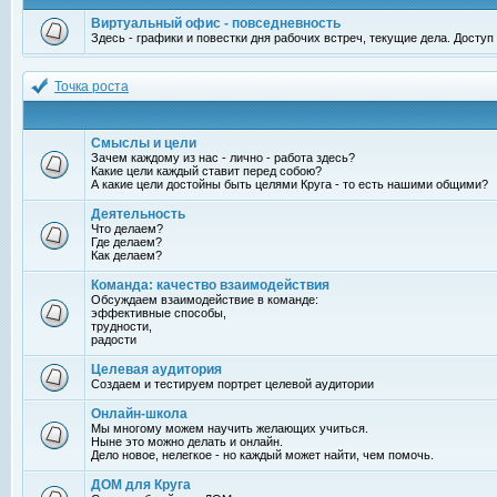
Виртуальный офис - повседневность
Здесь - графики и повестки дня рабочих встреч, текущие дела. Досту
Точка роста
Смыслы и цели
Зачем каждому из нас - лично - работа здесь?
Какие цели каждый ставит перед собою?
А какие цели достойны быть целями Круга - то есть нашими общими?
Деятельность
Что делаем?
Где делаем?
Как делаем?
Команда: качество взаимодействия
Обсуждаем взаимодействие в команде:
эффективные способы,
трудности,
радости
Целевая аудитория
Создаем и тестируем портрет целевой аудитории
Онлайн-школа
Мы многому можем научить желающих учиться.
Ныне это можно делать и онлайн.
Дело новое, нелегкое - но каждый может найти, чем помочь.
ДОМ для Круга