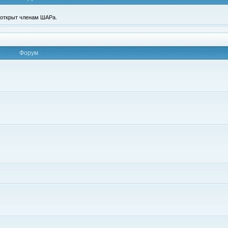
п открыт членам ШАРа.
Форум