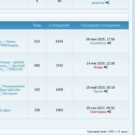
4
48
abarkhat
Темы
Сообщений
Последнее сообщение
09 июн 2025, 17:56
613
6164
а
,
Книги,
moshikhina
УРМАНоидов
,
ольцы - добрая
14 янв 2018, 12:38
680
7242
гать
,
Детский
Игорь
уб
,
ТРАКТОР
,
Размышления
18 май 2015, 00:16
192
1608
браз ШКОЛЫ -
Проня
Интернет-
26 сен 2017, 09:32
158
1963
й офис -
Светланка
Часовой пояс: UTC + 3 часа