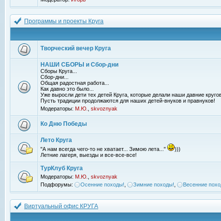
Программы и проекты Круга
Творческий вечер Круга
НАШИ СБОРЫ и Сбор-дни
Сборы Круга...
Сбор-дни...
Общая радостная работа...
Как давно это было...
Уже выросли дети тех детей Круга, которые делали наши давние кругов
Пусть традиции продолжаются для наших детей-внуков и правнуков!
Модераторы:
М.Ю.
,
skvoznyak
Ко Дню Победы
Лето Круга
"А нам всегда чего-то не хватает... Зимою лета..."
)))
Летние лагеря, выезды и все-все-все!
ТурКлуб Круга
Модераторы:
М.Ю.
,
skvoznyak
Подфорумы:
Осенние походы!
,
Зимние походы!
,
Весенние похо
Виртуальный офис КРУГА