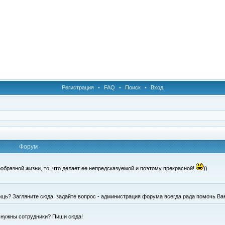
Регистрация
•
FAQ
•
Поиск
•
Вход
Форум
образной жизни, то, что делает ее непредсказуемой и поэтому прекрасной!
))
щь? Загляните сюда, задайте вопрос - администрация форума всегда рада помочь Ва
е нужны сотрудники? Пиши сюда!