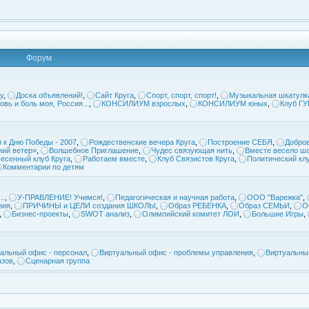
Форум
у
,
Доска объявлений!
,
Сайт Круга
,
Спорт, спорт, спорт!
,
Музыкальная шкатулк
овь и боль моя, Россия...
,
КОНСИЛИУМ взрослых
,
КОНСИЛИУМ юных
,
Клуб Г
 к Дню Победы - 2007
,
Рождественские вечера Круга
,
Построение СЕБЯ
,
Добров
ий ветер»
,
Волшебное Приглашение
,
Чудес связующая нить
,
Вместе весело ша
есенный клуб Круга
,
Работаем вместе
,
Клуб Связистов Круга
,
Политический кл
Комментарии по детям
..
,
У-ПРАВЛЕНИЕ! Учимся!
,
Педагогическая и научная работа
,
ООО "Варежка"
,
ния
,
ПРИЧИНЫ и ЦЕЛИ создания ШКОЛЫ
,
Образ РЕБЕНКА
,
Образ СЕМЬИ
,
О
,
Бизнес-проекты
,
SWOT анализ
,
Олимпийский комитет ЛОИ
,
Большие Игры
,
альный офис - персонал
,
Виртуальный офис - проблемы управления
,
Виртуальны
азов
,
Сценарная группа