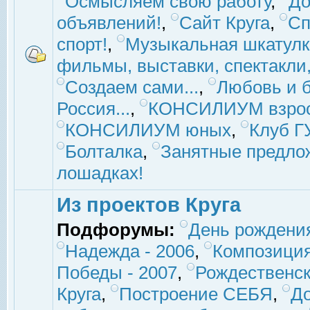
Осмысляем свою работу
,
До
объявлений!
,
Сайт Круга
,
Сп
спорт!
,
Музыкальная шкатулк
фильмы, выставки, спектакли, 
Создаем сами...
,
Любовь и б
Россия...
,
КОНСИЛИУМ взро
КОНСИЛИУМ юных
,
Клуб 
Болталка
,
Занятные предло
лошадках!
Из проектов Круга
Подфорумы:
День рождени
Надежда - 2006
,
Композиция
Победы - 2007
,
Рождественск
Круга
,
Построение СЕБЯ
,
До