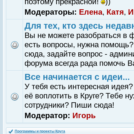
поэтому прекрасной!
))
Модераторы:
Елена
,
Катя
,
И
Для тех, кто здесь недав
Вы не можете разобраться в 
есть вопросы, нужна помощь?
сюда, задайте вопрос - адми
форума всегда рада помочь В
Все начинается с идеи...
У тебя есть интересная идея?
её воплотить в Круге? Тебе н
сотрудники? Пиши сюда!
Модератор:
Игорь
Программы и проекты Круга