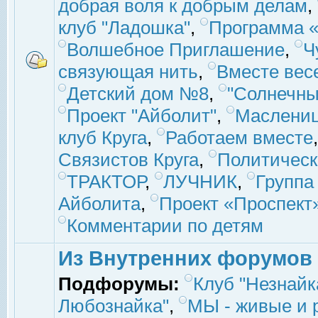
добрая воля к добрым делам
,
клуб "Ладошка"
,
Программа «
Волшебное Приглашение
,
Ч
связующая нить
,
Вместе вес
Детский дом №8
,
"Солнечны
Проект "Айболит"
,
Маслени
клуб Круга
,
Работаем вместе
Связистов Круга
,
Политическ
ТРАКТОР
,
ЛУЧНИК
,
Группа
Айболита
,
Проект «Проспект
Комментарии по детям
Из Внутренних форумов
Подфорумы:
Клуб "Незнайк
Любознайка"
,
МЫ - живые и р