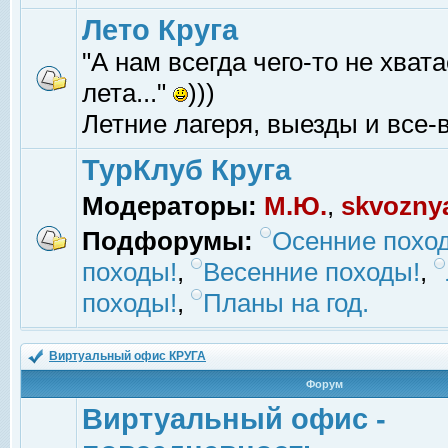
Лето Круга
"А нам всегда чего-то не хвата
лета..."
)))
Летние лагеря, выезды и все-в
ТурКлуб Круга
Модераторы:
М.Ю.
,
skvozny
Подфорумы:
Осенние похо
походы!
,
Весенние походы!
,
походы!
,
Планы на год.
Виртуальный офис КРУГА
Форум
Виртуальный офис -