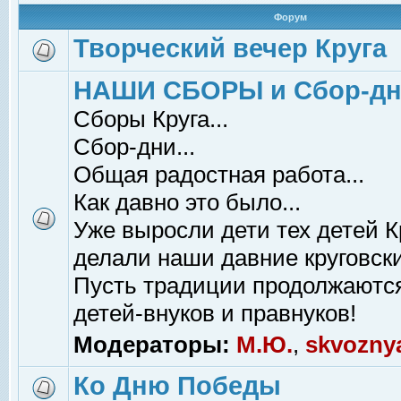
Форум
Творческий вечер Круга
НАШИ СБОРЫ и Сбор-д
Сборы Круга...
Сбор-дни...
Общая радостная работа...
Как давно это было...
Уже выросли дети тех детей К
делали наши давние круговски
Пусть традиции продолжаютс
детей-внуков и правнуков!
Модераторы:
М.Ю.
,
skvozny
Ко Дню Победы