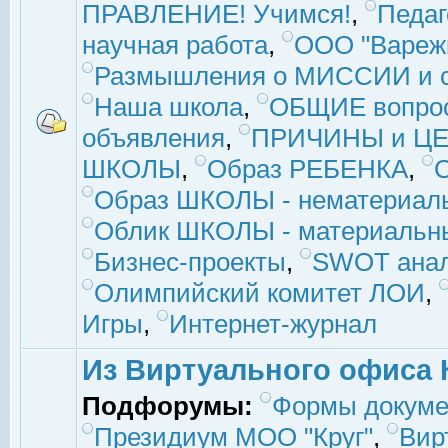
ПРАВЛЕНИЕ! Учимся!
,
Педаг
научная работа
,
ООО "Вареж
Размышления о МИССИИ и с
Наша школа
,
ОБЩИЕ вопро
объявления
,
ПРИЧИНЫ и ЦЕ
ШКОЛЫ
,
Образ РЕБЕНКА
,
Образ ШКОЛЫ - нематериаль
Облик ШКОЛЫ - материальны
Бизнес-проекты
,
SWOT ана
Олимпийский комитет ЛОИ
,
Игры
,
Интернет-журнал
Из Виртуального офиса 
Подфорумы:
Формы докуме
Президиум МОО "Круг"
,
Вир