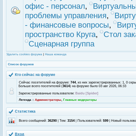
офис - персонал
,
Виртуальны
проблемы управления
,
Вирт
- финансовые вопросы
,
Вирт
пространство Круга
,
Стол зак
Сценарная группа
Удалить cookies форума
|
Наша команда
Список форумов
Кто сейчас на форуме
Сейчас посетителей на форуме:
744
, из них зарегистрированных: 1, 0 скр
Больше всего посетителей (
3614
) на форуме было 03 авг 2026, 06:33
Зарегистрированные пользователи:
Baidu [Spider]
Легенда ::
Администраторы
,
Главные модераторы
Статистика
Всего сообщений:
36290
| Тем:
3154
| Пользователей:
599
| Новый пользов
Вход