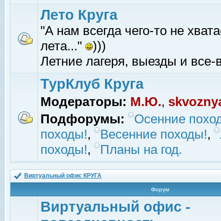
Лето Круга
"А нам всегда чего-то не хвата
лета..."
)))
Летние лагеря, выезды и все-в
ТурКлуб Круга
Модераторы:
М.Ю.
,
skvozny
Подфорумы:
Осенние похо
походы!
,
Весенние походы!
,
походы!
,
Планы на год.
Виртуальный офис КРУГА
Форум
Виртуальный офис -