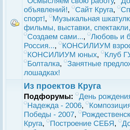
Осмысляем свою работу
,
До
объявлений!
,
Сайт Круга
,
Сп
спорт!
,
Музыкальная шкатулк
фильмы, выставки, спектакли, 
Создаем сами...
,
Любовь и б
Россия...
,
КОНСИЛИУМ взро
КОНСИЛИУМ юных
,
Клуб 
Болталка
,
Занятные предло
лошадках!
Из проектов Круга
Подфорумы:
День рождени
Надежда - 2006
,
Композиция
Победы - 2007
,
Рождественск
Круга
,
Построение СЕБЯ
,
До