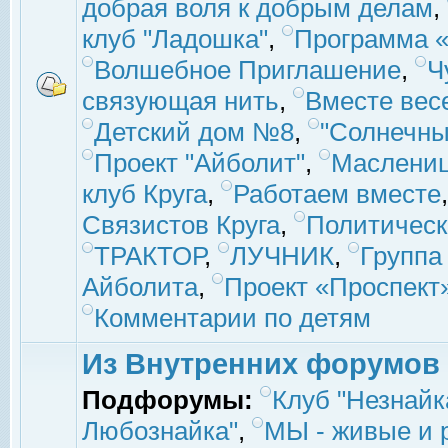
добрая воля к добрым делам
,
клуб "Ладошка"
,
Программа «
Волшебное Приглашение
,
Ч
связующая нить
,
Вместе вес
Детский дом №8
,
"Солнечны
Проект "Айболит"
,
Маслени
клуб Круга
,
Работаем вместе
Связистов Круга
,
Политическ
ТРАКТОР
,
ЛУЧНИК
,
Группа
Айболита
,
Проект «Проспект
Комментарии по детям
Из Внутренних форумов
Подфорумы:
Клуб "Незнайк
Любознайка"
,
МЫ - живые и р