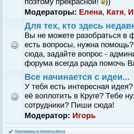
поэтому прекрасной!
))
Модераторы:
Елена
,
Катя
,
И
Для тех, кто здесь недав
Вы не можете разобраться в 
есть вопросы, нужна помощь?
сюда, задайте вопрос - адми
форума всегда рада помочь В
Все начинается с идеи...
У тебя есть интересная идея?
её воплотить в Круге? Тебе н
сотрудники? Пиши сюда!
Модератор:
Игорь
Программы и проекты Круга