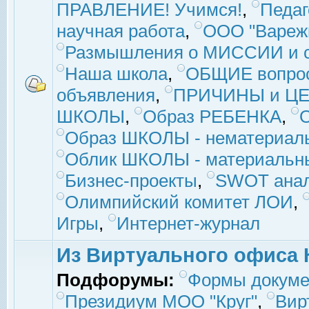
ПРАВЛЕНИЕ! Учимся!
,
Педаг
научная работа
,
ООО "Вареж
Размышления о МИССИИ и с
Наша школа
,
ОБЩИЕ вопро
объявления
,
ПРИЧИНЫ и ЦЕ
ШКОЛЫ
,
Образ РЕБЕНКА
,
Образ ШКОЛЫ - нематериаль
Облик ШКОЛЫ - материальны
Бизнес-проекты
,
SWOT ана
Олимпийский комитет ЛОИ
,
Игры
,
Интернет-журнал
Из Виртуального офиса 
Подфорумы:
Формы докуме
Президиум МОО "Круг"
,
Вир