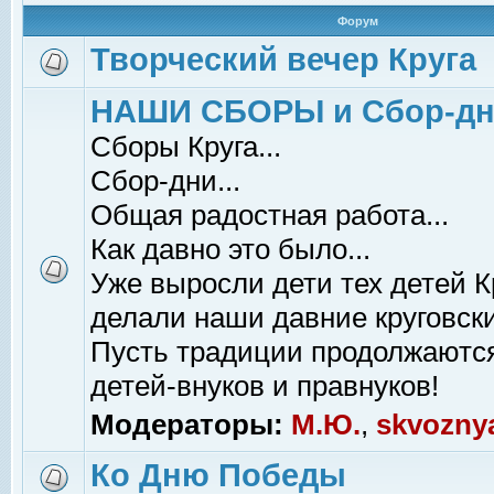
Форум
Творческий вечер Круга
НАШИ СБОРЫ и Сбор-д
Сборы Круга...
Сбор-дни...
Общая радостная работа...
Как давно это было...
Уже выросли дети тех детей К
делали наши давние круговски
Пусть традиции продолжаютс
детей-внуков и правнуков!
Модераторы:
М.Ю.
,
skvozny
Ко Дню Победы