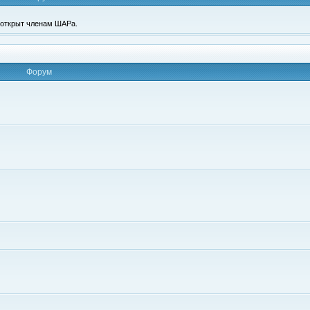
п открыт членам ШАРа.
Форум