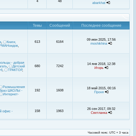
4
48
abarkhat
Темы
Сообщений
Последнее сообщение
09 июн 2025, 17:56
613
6164
а
,
Книги,
moshikhina
УРМАНоидов
,
ольцы - добрая
14 янв 2018, 12:38
680
7242
гать
,
Детский
Игорь
уб
,
ТРАКТОР
,
Размышления
18 май 2015, 00:16
192
1608
браз ШКОЛЫ -
Проня
Интернет-
26 сен 2017, 09:32
158
1963
й офис -
Светланка
Часовой пояс: UTC + 3 часа