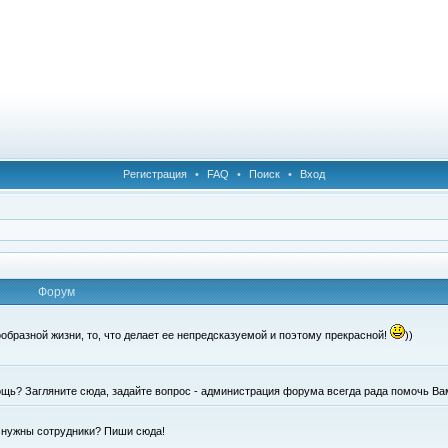
Регистрация
•
FAQ
•
Поиск
•
Вход
Форум
образной жизни, то, что делает ее непредсказуемой и поэтому прекрасной!
))
щь? Загляните сюда, задайте вопрос - администрация форума всегда рада помочь Ва
е нужны сотрудники? Пиши сюда!