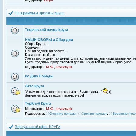
Программы и проекты Круга
Творческий вечер Круга
НАШИ СБОРЫ и Сбор-дни
Сборы Круга...
Сбор-дни...
Общая радостная работа...
Как давно это было...
Уже выросли дети тех детей Круга, которые делали наши давние кругов
Пусть традиции продолжаются для наших детей-внуков и правнуков!
Модераторы:
М.Ю.
,
skvoznyak
Ко Дню Победы
Лето Круга
"А нам всегда чего-то не хватает... Зимою лета..."
)))
Летние лагеря, выезды и все-все-все!
ТурКлуб Круга
Модераторы:
М.Ю.
,
skvoznyak
Подфорумы:
Осенние походы!
,
Зимние походы!
,
Весенние похо
Виртуальный офис КРУГА