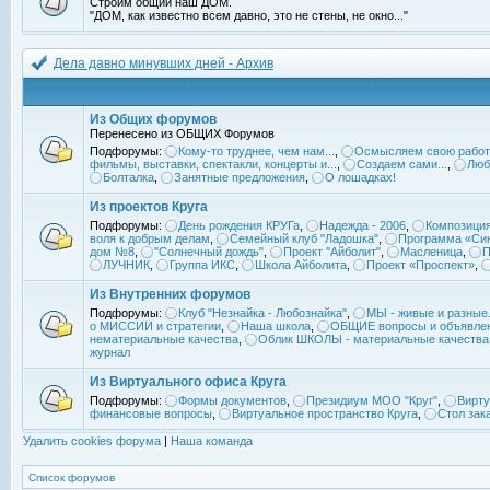
Строим общий наш ДОМ.
"ДОМ, как известно всем давно, это не стены, не окно..."
Дела давно минувших дней - Архив
Из Общих форумов
Перенесено из ОБЩИХ Форумов
Подфорумы:
Кому-то труднее, чем нам...
,
Осмысляем свою работ
фильмы, выставки, спектакли, концерты и...
,
Создаем сами...
,
Люб
Болталка
,
Занятные предложения
,
О лошадках!
Из проектов Круга
Подфорумы:
День рождения КРУГа
,
Надежда - 2006
,
Композиция
воля к добрым делам
,
Семейный клуб "Ладошка"
,
Программа «Син
дом №8
,
"Солнечный дождь"
,
Проект "Айболит"
,
Масленица
,
П
ЛУЧНИК
,
Группа ИКС
,
Школа Айболита
,
Проект «Проспект»
,
Из Внутренних форумов
Подфорумы:
Клуб "Незнайка - Любознайка"
,
МЫ - живые и разные.
о МИССИИ и стратегии
,
Наша школа
,
ОБЩИЕ вопросы и объявле
нематериальные качества
,
Облик ШКОЛЫ - материальные качества
журнал
Из Виртуального офиса Круга
Подфорумы:
Формы документов
,
Президиум МОО "Круг"
,
Вирту
финансовые вопросы
,
Виртуальное пространство Круга
,
Стол зак
Удалить cookies форума
|
Наша команда
Список форумов