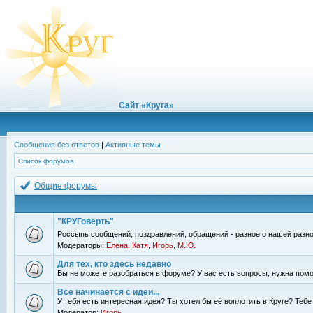
Сайт «Круга»
Сообщения без ответов
|
Активные темы
Список форумов
Общие форумы
"КРУГоверть"
Россыпь сообщений, поздравлений, обращений - разное о нашей разно
Модераторы:
Елена
,
Катя
,
Игорь
,
М.Ю.
Для тех, кто здесь недавно
Вы не можете разобраться в форуме? У вас есть вопросы, нужна помо
Все начинается с идеи...
У тебя есть интересная идея? Ты хотел бы её воплотить в Круге? Теб
Модератор:
Игорь