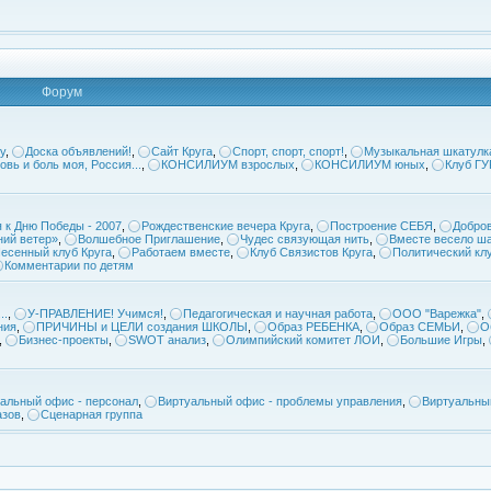
Форум
у
,
Доска объявлений!
,
Сайт Круга
,
Спорт, спорт, спорт!
,
Музыкальная шкатулк
овь и боль моя, Россия...
,
КОНСИЛИУМ взрослых
,
КОНСИЛИУМ юных
,
Клуб Г
 к Дню Победы - 2007
,
Рождественские вечера Круга
,
Построение СЕБЯ
,
Добров
ий ветер»
,
Волшебное Приглашение
,
Чудес связующая нить
,
Вместе весело ша
есенный клуб Круга
,
Работаем вместе
,
Клуб Связистов Круга
,
Политический кл
Комментарии по детям
..
,
У-ПРАВЛЕНИЕ! Учимся!
,
Педагогическая и научная работа
,
ООО "Варежка"
,
ния
,
ПРИЧИНЫ и ЦЕЛИ создания ШКОЛЫ
,
Образ РЕБЕНКА
,
Образ СЕМЬИ
,
О
,
Бизнес-проекты
,
SWOT анализ
,
Олимпийский комитет ЛОИ
,
Большие Игры
,
альный офис - персонал
,
Виртуальный офис - проблемы управления
,
Виртуальны
азов
,
Сценарная группа