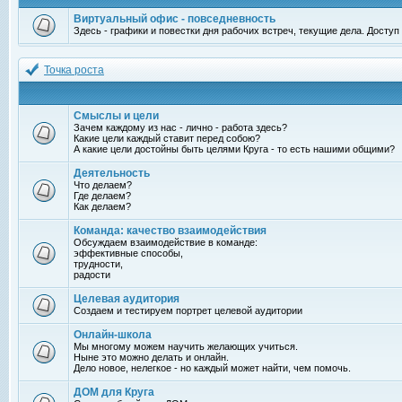
Виртуальный офис - повседневность
Здесь - графики и повестки дня рабочих встреч, текущие дела. Досту
Точка роста
Смыслы и цели
Зачем каждому из нас - лично - работа здесь?
Какие цели каждый ставит перед собою?
А какие цели достойны быть целями Круга - то есть нашими общими?
Деятельность
Что делаем?
Где делаем?
Как делаем?
Команда: качество взаимодействия
Обсуждаем взаимодействие в команде:
эффективные способы,
трудности,
радости
Целевая аудитория
Создаем и тестируем портрет целевой аудитории
Онлайн-школа
Мы многому можем научить желающих учиться.
Ныне это можно делать и онлайн.
Дело новое, нелегкое - но каждый может найти, чем помочь.
ДОМ для Круга