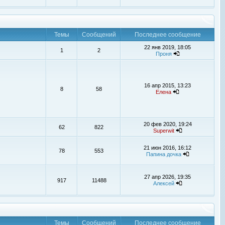
Темы
Сообщений
Последнее сообщение
22 янв 2019, 18:05
1
2
Проня
16 апр 2015, 13:23
8
58
Елена
20 фев 2020, 19:24
62
822
Superwit
21 июн 2016, 16:12
78
553
Папина дочка
27 апр 2026, 19:35
917
11488
Алексей
Темы
Сообщений
Последнее сообщение