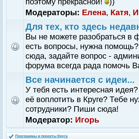
поэтому прекрасной!
))
Модераторы:
Елена
,
Катя
,
И
Для тех, кто здесь недав
Вы не можете разобраться в 
есть вопросы, нужна помощь?
сюда, задайте вопрос - адми
форума всегда рада помочь В
Все начинается с идеи...
У тебя есть интересная идея?
её воплотить в Круге? Тебе н
сотрудники? Пиши сюда!
Модератор:
Игорь
Программы и проекты Круга