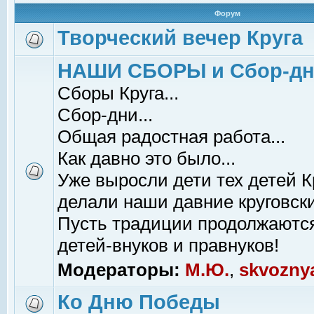
Форум
Творческий вечер Круга
НАШИ СБОРЫ и Сбор-д
Сборы Круга...
Сбор-дни...
Общая радостная работа...
Как давно это было...
Уже выросли дети тех детей К
делали наши давние круговски
Пусть традиции продолжаютс
детей-внуков и правнуков!
Модераторы:
М.Ю.
,
skvozny
Ко Дню Победы