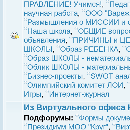
ПРАВЛЕНИЕ! Учимся!
,
Педаг
научная работа
,
ООО "Вареж
Размышления о МИССИИ и с
Наша школа
,
ОБЩИЕ вопро
объявления
,
ПРИЧИНЫ и ЦЕ
ШКОЛЫ
,
Образ РЕБЕНКА
,
Образ ШКОЛЫ - нематериаль
Облик ШКОЛЫ - материальны
Бизнес-проекты
,
SWOT ана
Олимпийский комитет ЛОИ
,
Игры
,
Интернет-журнал
Из Виртуального офиса 
Подфорумы:
Формы докуме
Президиум МОО "Круг"
,
Вир