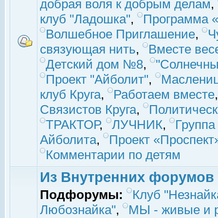
добрая воля к добрым делам
,
клуб "Ладошка"
,
Программа «
Волшебное Приглашение
,
Ч
связующая нить
,
Вместе вес
Детский дом №8
,
"Солнечны
Проект "Айболит"
,
Маслени
клуб Круга
,
Работаем вместе
Связистов Круга
,
Политическ
ТРАКТОР
,
ЛУЧНИК
,
Группа
Айболита
,
Проект «Проспект
Комментарии по детям
Из Внутренних форумов
Подфорумы:
Клуб "Незнайк
Любознайка"
,
МЫ - живые и р