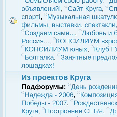
Осмысляем свою работу
,
До
объявлений!
,
Сайт Круга
,
Сп
спорт!
,
Музыкальная шкатулк
фильмы, выставки, спектакли, 
Создаем сами...
,
Любовь и б
Россия...
,
КОНСИЛИУМ взро
КОНСИЛИУМ юных
,
Клуб 
Болталка
,
Занятные предло
лошадках!
Из проектов Круга
Подфорумы:
День рождени
Надежда - 2006
,
Композиция
Победы - 2007
,
Рождественск
Круга
,
Построение СЕБЯ
,
До