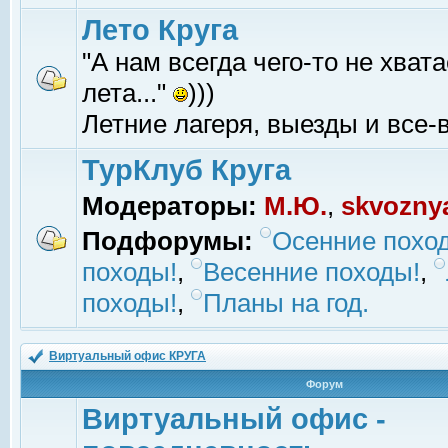
Лето Круга
"А нам всегда чего-то не хвата
лета..."
)))
Летние лагеря, выезды и все-в
ТурКлуб Круга
Модераторы:
М.Ю.
,
skvozny
Подфорумы:
Осенние похо
походы!
,
Весенние походы!
,
походы!
,
Планы на год.
Виртуальный офис КРУГА
Форум
Виртуальный офис -